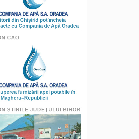
torii din Chișirid pot încheia
racte cu Compania de Apă Oradea
ON CAO
ruperea furnizării apei potabile în
 Magheru–Republicii
ON ŞTIRILE JUDEŢULUI BIHOR