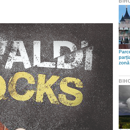
BIH
Parc
parți
zonă 
BIH