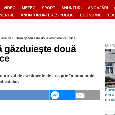
VIDEO
METEO
SPORT
ANUNȚURI
ANGAJĂRI
ENERGIE
ANUNTURI INTERES PUBLIC
ECONOMIC
ED
Casa de Cultură găzduiește două evenimente unice
BIH
ă găzduiește două
ce
u un val de evenimente de excepție în luna iunie,
dicatelor.
Furtu
din a
de v