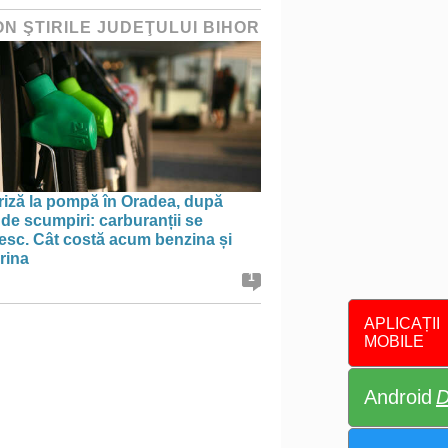
ON ŞTIRILE JUDEŢULUI BIHOR
riză la pompă în Oradea, după
 de scumpiri: carburanții se
nesc. Cât costă acum benzina și
rina
1
APLICAȚII
MOBILE
Android
D