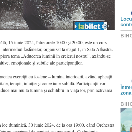
Locui
cont
BIH
ă, 15 iunie 2024, între orele 10:00 și 20:00, este un curs
 intermediul fosfenelor, organizat la etajul 1, în Sala Albastră.
plora tema „Aducerea luminii în creierul nostru”, axându-se
tive, emoționale și subtile ale participanților.
ractica exerciții cu fosfene – lumina interioară, având aplicații
tate, terapii, intuiție și conexiune subtilă. Participanții vor
Între
duce mai multă lumină și echilibru în viața lor, prin activarea
zona
BIH
a loc duminică, 30 iunie 2024, de la ora 19:00, când Orchestra
ntr-un spectacol de neuitat, cu concertul „O simfonie