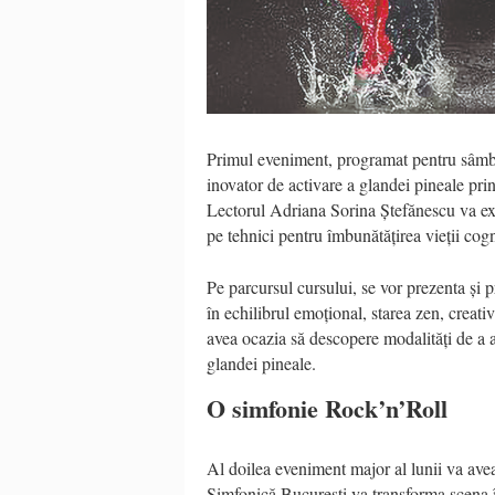
Primul eveniment, programat pentru sâmbăt
inovator de activare a glandei pineale prin
Lectorul Adriana Sorina Ștefănescu va ex
pe tehnici pentru îmbunătățirea vieții cogni
Pe parcursul cursului, se vor prezenta și p
în echilibrul emoțional, starea zen, creativi
avea ocazia să descopere modalități de a a
glandei pineale.
O simfonie Rock’n’Roll
Al doilea eveniment major al lunii va ave
Simfonică București va transforma scena î