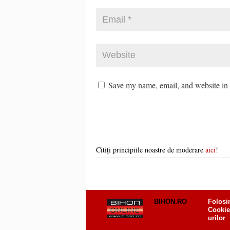
Save my name, email, and website in t
Citiți principiile noastre de moderare
aici
!
BIHON.RO
Folosi
Cookie
urilor