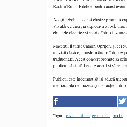
Rock’n’Roll”. Biletele pentru acest evenim
Acești rebeli ai scenei clasice promit o 
Vivaldi cu energia explozivă a rock-ului.
chitarele electrice și viorile într-o fuziun
Maestrul flautist Cătălin Oprițoiu și cei 5
muzicii clasice, transformând-o într-o exp
tradiționale. Acest concert promite să sch
publicul să simtă fiecare acord și să se l
Publicul este îndemnat să își aducă tricour
memorabilă de muzică și distracție, într-o 
Taguri:
casa de cultura
,
evenimente
,
oradea