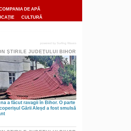
COMPANIA DE APĂ
UCAȚIE
CULTURĂ
powered by
Surfing Waves
ON ŞTIRILE JUDEŢULUI BIHOR
na a făcut ravagii în Bihor. O parte
coperișul Gării Aleșd a fost smulsă
ânt