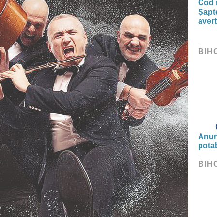
Cod r
Șapte
aver
BIH
Anunț
potab
BIH