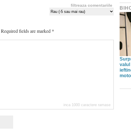
filtreaza comentariile
BIH
Required fields are marked
*
Surp
valul
iefti
moto
inca
1000
caractere ramase