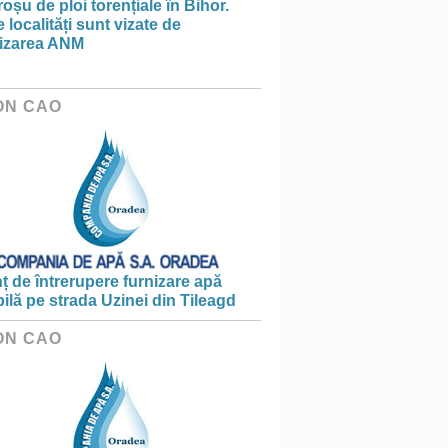
oșu de ploi torențiale în Bihor.
 localități sunt vizate de
tizarea ANM
ON CAO
 de întrerupere furnizare apă
ilă pe strada Uzinei din Tileagd
ON CAO