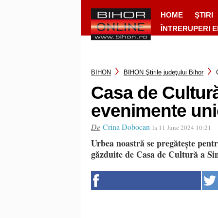
HOME
ŞTIRI
ÎNTRERUPERI 
BIHON
BIHON Ştirile judeţului Bihor
Casa de Cultur
evenimente uni
De
Crina Dobocan
la 11 June 2024 10:21
Urbea noastră se pregătește pentr
găzduite de Casa de Cultură a Sin