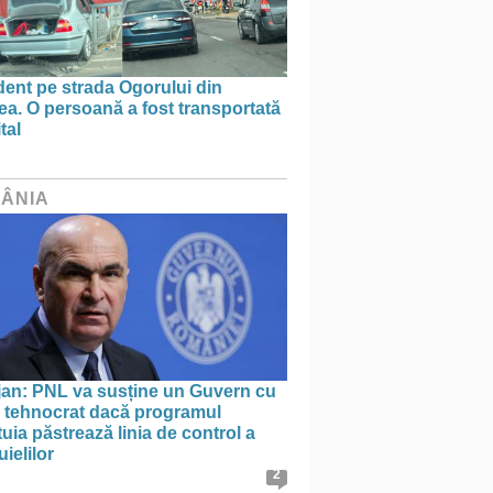
ent pe strada Ogorului din
a. O persoană a fost transportată
tal
ÂNIA
jan: PNL va susține un Guvern cu
l tehnocrat dacă programul
uia păstrează linia de control a
uielilor
2