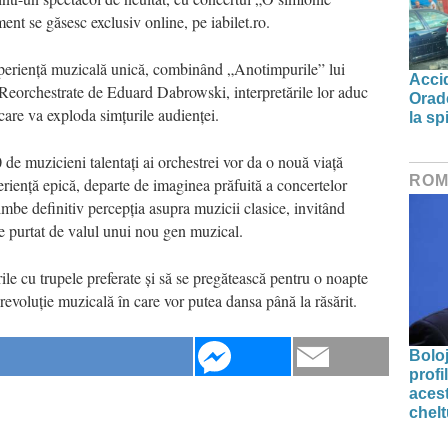
ent se găsesc exclusiv online, pe iabilet.ro.
experiență muzicală unică, combinând „Anotimpurile” lui
Accid
 Reorchestrate de Eduard Dabrowski, interpretările lor aduc
Orade
e care va exploda simțurile audienței.
la spi
0 de muzicieni talentați ai orchestrei vor da o nouă viață
ROM
eriență epică, departe de imaginea prăfuită a concertelor
imbe definitiv percepția asupra muzicii clasice, invitând
ase purtat de valul unui nou gen muzical.
ile cu trupele preferate și să se pregătească pentru o noapte
revoluție muzicală în care vor putea dansa până la răsărit.
Bolo
profi
acest
chelt