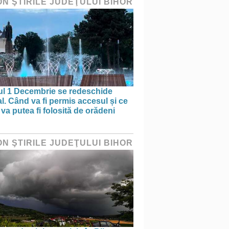
ON ŞTIRILE JUDEŢULUI BIHOR
ul 1 Decembrie se redeschide
al. Când va fi permis accesul și ce
va putea fi folosită de orădeni
ON ŞTIRILE JUDEŢULUI BIHOR