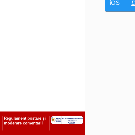
iOS
D
Regulament postare și
moderare comentarii