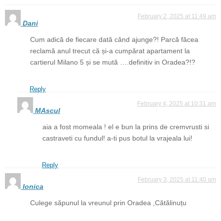
February 2, 2025 at 11:49 am
Dani
Cum adică de fiecare dată când ajunge?! Parcă făcea
reclamă anul trecut că și-a cumpărat apartament la
cartierul Milano 5 și se mută ….definitiv in Oradea?!?
Reply
February 4, 2025 at 10:31 am
MAscul
aia a fost momeala ! el e bun la prins de cremvrusti si
castraveti cu fundul! a-ti pus botul la vrajeala lui!
Reply
February 3, 2025 at 11:40 am
Ionica
Culege săpunul la vreunul prin Oradea ,Cătălinuțu