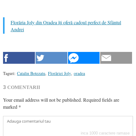
Florăria Joly din Oradea îți oferă cadoul perfect de Sfântul
Andrei
Taguri:
Catalin Botezatu
,
Florăriei Joly
,
oradea
3
COMENTARII
Your email address will not be published.
Required fields are
marked
*
inca
1000
caractere ramase