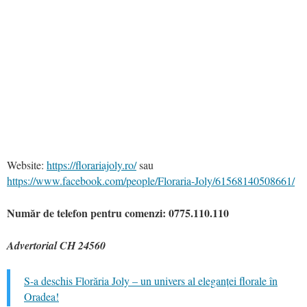
Website:
https://florariajoly.ro/
sau
https://www.facebook.com/people/Floraria-Joly/61568140508661/
Număr de telefon pentru comenzi: 0775.110.110
Advertorial CH 24560
S-a deschis Florăria Joly – un univers al eleganței florale în
Oradea!