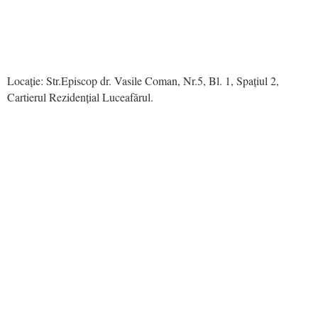
Locație: Str.Episcop dr. Vasile Coman, Nr.5, Bl. 1, Spațiul 2,
Cartierul Rezidențial Luceafărul.