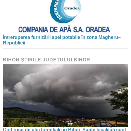
Întreruperea furnizării apei potabile în zona Magheru–
Republicii
BIHON ŞTIRILE JUDEŢULUI BIHOR
Cod roșu de ploi torențiale în Bihor. Șapte localități sunt