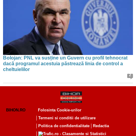
Bolojan: PNL va susține un Guvern cu profil tehnocrat
dacă programul acestuia păstrează linia de control a
cheltuielilor
2
BIHON.RO
Folosinta Cookie-urilor
Termeni si conditii de utilizare
Politica de confidentialitate
Redactia