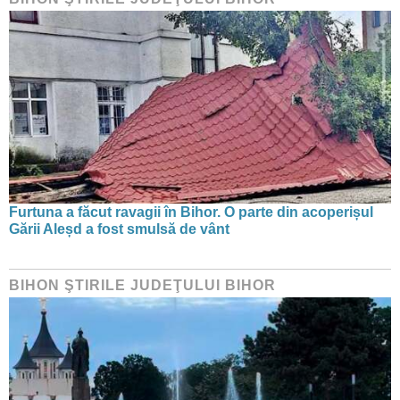
Furtuna a făcut ravagii în Bihor. O parte din acoperișul
Gării Aleșd a fost smulsă de vânt
BIHON ŞTIRILE JUDEŢULUI BIHOR