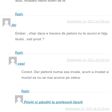
auto, invatant viitorii soferi de tir.
Reply
September 14, 2021 at 5:56 pm
Ati
Ember , chiar daca e trecere de pietoni nu te arunci in faţa
tirului , esti prost ?
Reply
September 14, 2021 at 6:03 pm
vasi
Corect. Dar pietonii numai asa invata, acum a invatat si
mortul sa nu se mai arunce pe zebra.
Reply
Priviţi şi gândiţi la profesorii lipsiţi
September 15, 2021 at 12:19 am