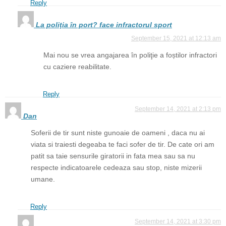
Reply
La poliţia în port? face infractorul sport
September 15, 2021 at 12:13 am
Mai nou se vrea angajarea în poliţie a foștilor infractori
cu caziere reabilitate.
Reply
September 14, 2021 at 2:13 pm
Dan
Soferii de tir sunt niste gunoaie de oameni , daca nu ai
viata si traiesti degeaba te faci sofer de tir. De cate ori am
patit sa taie sensurile giratorii in fata mea sau sa nu
respecte indicatoarele cedeaza sau stop, niste mizerii
umane.
Reply
September 14, 2021 at 3:30 pm