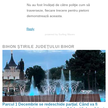
Nu au fost învățați de către poliţie cum să
traverseze, fiecare trecere pentru pietoni
demonstrează aceasta.
Reply
powered by
Surfing Waves
BIHON ŞTIRILE JUDEŢULUI BIHOR
Parcul 1 Decembrie se redeschide parțial. Când va fi