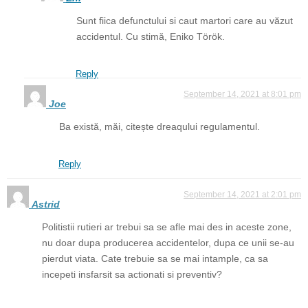
Sunt fiica defunctului si caut martori care au văzut
accidentul. Cu stimă, Eniko Török.
Reply
September 14, 2021 at 8:01 pm
Joe
Ba există, măi, citește dreaqului regulamentul.
Reply
September 14, 2021 at 2:01 pm
Astrid
Politistii rutieri ar trebui sa se afle mai des in aceste zone,
nu doar dupa producerea accidentelor, dupa ce unii se-au
pierdut viata. Cate trebuie sa se mai intample, ca sa
incepeti insfarsit sa actionati si preventiv?