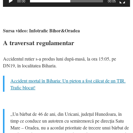
00:00
00:05
Sursa video: Infotrafic Bihor&Oradea
A traversat regulamentar
Accidentul rutier s-a produs luni după-masă, la ora 15:05, pe
DN19, în localitatea Biharia.
Accident mortal în Biharia: Un pieton a fost călcat de un TIR.
Trafic blocat!
„Un bărbat de 46 de ani, din Uricani, județul Hunedoara, în
timp ce conduce un autotren cu semiremorcă pe direcția Satu
Mare – Oradea, nu a acordat prioritate de trecere unui bărbat de