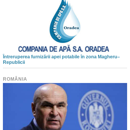
Întreruperea furnizării apei potabile în zona Magheru–
Republicii
ROMÂNIA