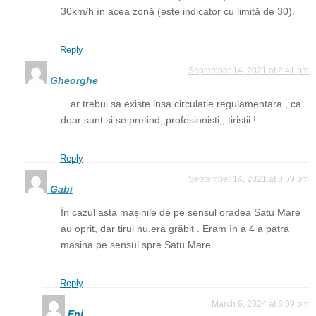
30km/h în acea zonă (este indicator cu limită de 30).
Reply
September 14, 2021 at 2:41 pm
Gheorghe
…ar trebui sa existe insa circulatie regulamentara , ca
doar sunt si se pretind,,profesionisti,, tiristii !
Reply
September 14, 2021 at 3:59 pm
Gabi
În cazul asta mașinile de pe sensul oradea Satu Mare
au oprit, dar tirul nu,era grăbit . Eram în a 4 a patra
masina pe sensul spre Satu Mare.
Reply
March 6, 2024 at 6:09 pm
Eni