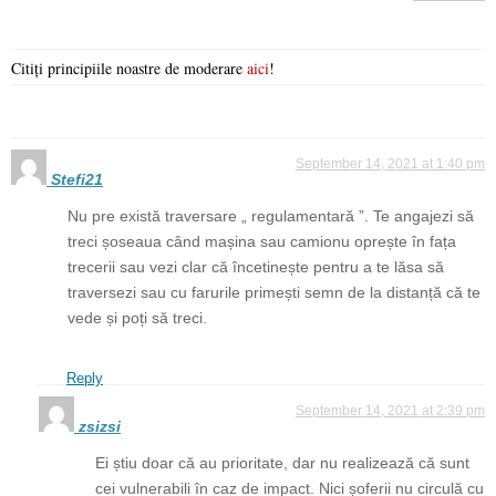
Citiți principiile noastre de moderare
aici
!
September 14, 2021 at 1:40 pm
Stefi21
Nu pre există traversare „ regulamentară ”. Te angajezi să
treci șoseaua când mașina sau camionu oprește în fața
trecerii sau vezi clar că încetinește pentru a te lăsa să
traversezi sau cu farurile primești semn de la distanță că te
vede și poți să treci.
Reply
September 14, 2021 at 2:39 pm
zsizsi
Ei știu doar că au prioritate, dar nu realizează că sunt
cei vulnerabili în caz de impact. Nici șoferii nu circulă cu