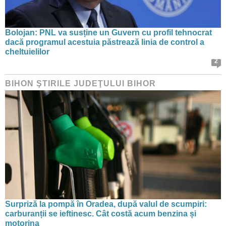
Bolojan: PNL va susține un Guvern cu profil tehnocrat
dacă programul acestuia păstrează linia de control a
cheltuielilor
2
BIHON ŞTIRILE JUDEŢULUI BIHOR
Surpriză la pompă în Oradea, după valul de scumpiri:
carburanții se ieftinesc. Cât costă acum benzina și
motorina