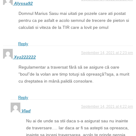
Alyssa92
Domnul Marius Sasu mai uitati pe pozele care ati postat
pentru ca pe asfalt e acolo semnul de trecere de pieton si
calculati si viteza de la TIR care a lovit pe omul
Reply
September 14, 2021 at 2:23 pm
Xyz222222
Regulamentar a traversat fără să se asigure că oare
“boul”de la volan are timp totuşi să opreasçă?aşa, a murit
cu dreptatea in mână.palidă consolare.
Reply
September 14, 2021 at 4:22 pm
Vlad
Nu ai de unde sa stii daca s-a asigurat sau nu inainte
de traversare…. Iar daca ar fi sa astepti sa opreasca,
inainte sa incepi traversarea, acolo te prinde pensia….