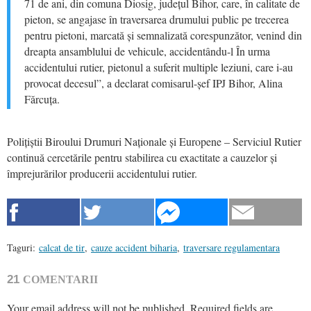
71 de ani, din comuna Diosig, județul Bihor, care, în calitate de
pieton, se angajase în traversarea drumului public pe trecerea
pentru pietoni, marcată și semnalizată corespunzător, venind din
dreapta ansamblului de vehicule, accidentându-l În urma
accidentului rutier, pietonul a suferit multiple leziuni, care i-au
provocat decesul”, a declarat comisarul-șef IPJ Bihor, Alina
Fărcuța.
Polițiștii Biroului Drumuri Naționale și Europene – Serviciul Rutier
continuă cercetările pentru stabilirea cu exactitate a cauzelor și
împrejurărilor producerii accidentului rutier.
Taguri:
calcat de tir
,
cauze accident biharia
,
traversare regulamentara
21
COMENTARII
Your email address will not be published.
Required fields are