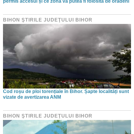
permis accesul și ce zonă va putea fi folosită de orădeni
BIHON ŞTIRILE JUDEŢULUI BIHOR
Cod roșu de ploi torențiale în Bihor. Șapte localități sunt
vizate de avertizarea ANM
BIHON ŞTIRILE JUDEŢULUI BIHOR