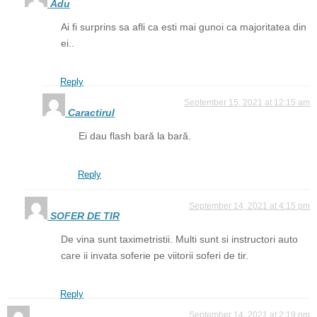
Adu
Ai fi surprins sa afli ca esti mai gunoi ca majoritatea din
ei..
Reply
September 15, 2021 at 12:15 am
Caractirul
Ei dau flash bară la bară.
Reply
September 14, 2021 at 4:15 pm
SOFER DE TIR
De vina sunt taximetristii. Multi sunt si instructori auto
care ii invata soferie pe viitorii soferi de tir.
Reply
September 14, 2021 at 2:19 pm