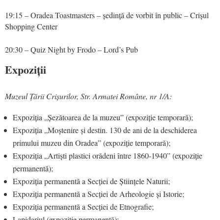
19:15 – Oradea Toastmasters – ședință de vorbit în public – Crișul
Shopping Center
20:30 – Quiz Night by Frodo – Lord’s Pub
Expoziții
Muzeul Țării Crișurilor, Str. Armatei Române, nr 1/A:
Expoziția „Șezătoarea de la muzeu” (expoziție temporară);
Expoziția „Moștenire și destin. 130 de ani de la deschiderea
primului muzeu din Oradea” (expoziție temporară);
Expoziția „Artiști plastici orădeni între 1860-1940” (expoziție
permanentă);
Expoziția permanentă a Secției de Științele Naturii;
Expoziția permanentă a Secției de Arheologie și Istorie;
Expoziția permanentă a Secției de Etnografie;
Lapidariul (expoziție permanentă);