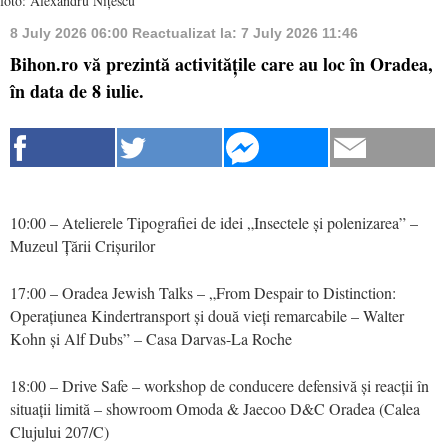
foto: Alexandru Nițescu
8 July 2026 06:00
Reactualizat la:
7 July 2026 11:46
Bihon.ro vă prezintă activitățile care au loc în Oradea,
în data de 8 iulie.
10:00 – Atelierele Tipografiei de idei „Insectele și polenizarea” –
Muzeul Țării Crișurilor
17:00 – Oradea Jewish Talks – „From Despair to Distinction:
Operațiunea Kindertransport și două vieți remarcabile – Walter
Kohn și Alf Dubs” – Casa Darvas-La Roche
18:00 – Drive Safe – workshop de conducere defensivă și reacții în
situații limită – showroom Omoda & Jaecoo D&C Oradea (Calea
Clujului 207/C)