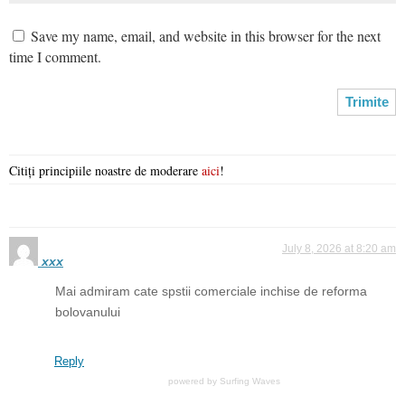
Save my name, email, and website in this browser for the next
time I comment.
Citiți principiile noastre de moderare
aici
!
July 8, 2026 at 8:20 am
xxx
Mai admiram cate spstii comerciale inchise de reforma
bolovanului
Reply
powered by
Surfing Waves