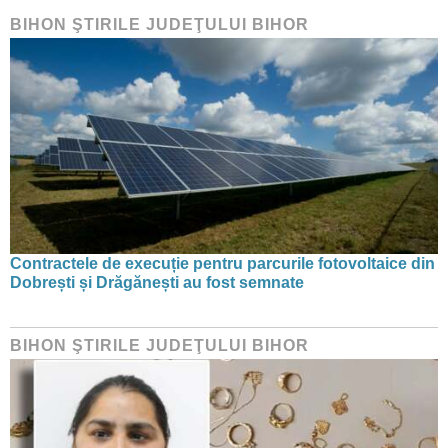
BIHON ŞTIRILE JUDEŢULUI BIHOR
Contractele de execuție pentru parcurile fotovoltaice din
Dobrești și Drăgănești au fost semnate
BIHON ŞTIRILE JUDEŢULUI BIHOR