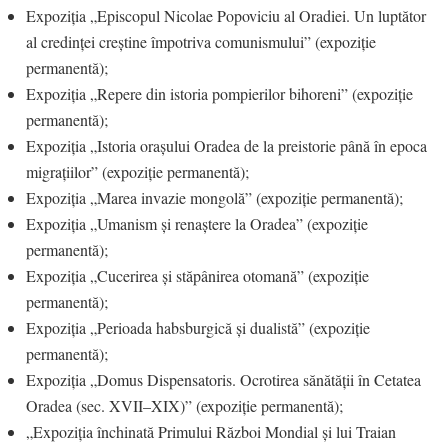
Expoziția „Episcopul Nicolae Popoviciu al Oradiei. Un luptător
al credinței creștine împotriva comunismului” (expoziție
permanentă);
Expoziția „Repere din istoria pompierilor bihoreni” (expoziție
permanentă);
Expoziția „Istoria orașului Oradea de la preistorie până în epoca
migrațiilor” (expoziție permanentă);
Expoziția „Marea invazie mongolă” (expoziție permanentă);
Expoziția „Umanism și renaștere la Oradea” (expoziție
permanentă);
Expoziția „Cucerirea și stăpânirea otomană” (expoziție
permanentă);
Expoziția „Perioada habsburgică și dualistă” (expoziție
permanentă);
Expoziția „Domus Dispensatoris. Ocrotirea sănătății în Cetatea
Oradea (sec. XVII–XIX)” (expoziție permanentă);
„Expoziția închinată Primului Război Mondial și lui Traian