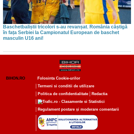
Baschetbaliștii tricolori s-au revanșat. România câștigă
în fața Serbiei la Campionatul European de baschet
masculin U16 ani!
BIHON.RO
Folosinta Cookie-urilor
Termeni si conditii de utilizare
Politica de confidentialitate
Redactia
Regulament postare și moderare comentarii