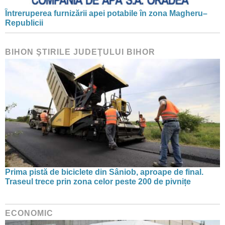
Întreruperea furnizării apei potabile în zona Magheru–
Republicii
BIHON ŞTIRILE JUDEŢULUI BIHOR
Prima pistă de biciclete din Sâniob, aproape de final.
Traseul trece prin zona celor peste 200 de pivnițe
ECONOMIC