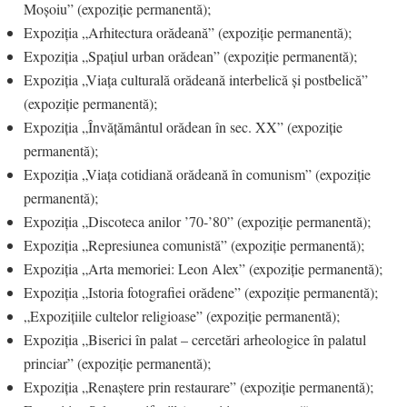
Moșoiu” (expoziție permanentă);
Expoziția „Arhitectura orădeană” (expoziție permanentă);
Expoziția „Spațiul urban orădean” (expoziție permanentă);
Expoziția „Viața culturală orădeană interbelică și postbelică”
(expoziție permanentă);
Expoziția „Învățământul orădean în sec. XX” (expoziție
permanentă);
Expoziția „Viața cotidiană orădeană în comunism” (expoziție
permanentă);
Expoziția „Discoteca anilor ’70-’80” (expoziție permanentă);
Expoziția „Represiunea comunistă” (expoziție permanentă);
Expoziția „Arta memoriei: Leon Alex” (expoziție permanentă);
Expoziția „Istoria fotografiei orădene” (expoziție permanentă);
„Expozițiile cultelor religioase” (expoziție permanentă);
Expoziția „Biserici în palat – cercetări arheologice în palatul
princiar” (expoziție permanentă);
Expoziția „Renaștere prin restaurare” (expoziție permanentă);