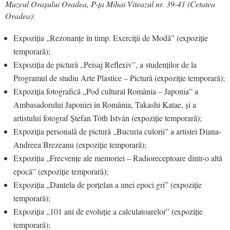
Muzeul Orașului Oradea, P-ța Mihai Viteazul nr. 39-41 (Cetatea
Oradea):
Expoziția „Rezonanțe în timp. Exerciții de Modă” (expoziție
temporară);
Expoziția de pictură „Peisaj Reflexiv”, a studenților de la
Programul de studiu Arte Plastice – Pictură (expoziție temporară);
Expoziția fotografică „Pod cultural România – Japonia” a
Ambasadorului Japoniei în România, Takashi Katae, și a
artistului fotograf Ștefan Tóth István (expoziție temporară);
Expoziția personală de pictură „Bucuria culorii” a artistei Diana-
Andreea Brezeanu (expoziție temporară);
Expoziția „Frecvențe ale memoriei – Radioreceptoare dintr-o altă
epocă” (expoziție temporară);
Expoziția „Dantela de porțelan a unei epoci gri” (expoziție
temporară);
Expoziția „101 ani de evoluție a calculatoarelor” (expoziție
temporară);