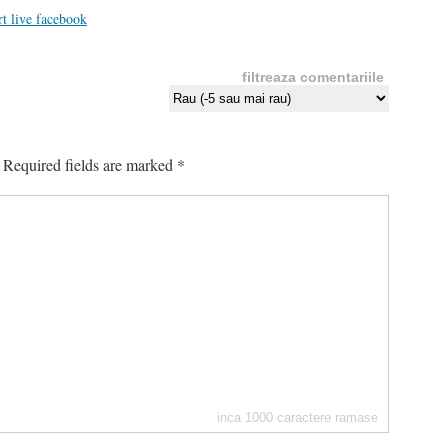
rt live facebook
filtreaza comentariile
Required fields are marked
*
inca
1000
caractere ramase