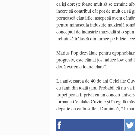
că îşi doreşte foarte mult să se termine al
încerc să contribui cât pot de mult ca să g
pornească cântările, aștept să avem cântăr
pentru minuscula industrie muzicală român
conceptul de industrie muzicală și o spun p
trebuit să trăiască din turnee pe bilete, 
Marius Pop dezvăluie pentru egophobia.ro
progresiv, este cântat jos, aduce low end 
două extreme foarte clare”.
La aniversarea de 40 de ani Celelalte Cuvin
cu fanii din toată ţara. Probabil că nu va f
trupei poate fi privit ca un concert aniver
formaţia Celelalte Cuvinte şi în egală mă
departe cu ea în suflet. Duminică, 21 mar