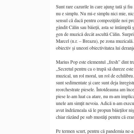
Sunt rare cazurile în care ajung tată şi fi
nu e simplu. Nu mi-e simplu nici mie, nici 
sensul că dacă pentru compozițiile noi pro
gândit Călin sau băieții, asta se întâmplă ș
gen de muzică decât ascultă Călin. Surpr
Marcel (n.r. – Breazu), pe zona muzicală. M
obiectiv și uneori obiectivitatea lui deranj
Marius Pop este elementul „fresh” dint t
„Secretul pentru ca o trupă să dureze este
muzical, un rol moral, un rol de echilibru.
sunt sedimentate și care sunt deja înregist
reorchestrate piesele. Întotdeauna am înce
piese le-am luat ca atare, nu m-am implicat
unele am simțit nevoia. Adică n-am execut
avut îndrăzneala să le propun băieților ni
chiar râzând pe sub mustăți pentru că er
Pe termen scurt, pentru că pandemia ne-a