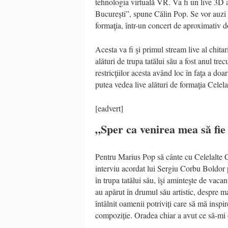
tehnologia virtuală VR. Va fi un live 3D a 
București”, spune Călin Pop. Se vor auzi 
formaţia, într-un concert de aproximativ d
Acesta va fi şi primul stream live al chita
alături de trupa tatălui său a fost anul tr
restricţiilor acesta având loc în faţa a doa
putea vedea live alături de formaţia Celela
[eadvert]
„Sper ca venirea mea să fie 
Pentru Marius Pop să cânte cu Celelalte 
interviu acordat lui Sergiu Corbu Boldor 
în trupa tatălui său, îşi aminteşte de vacan
au apărut în drumul său artistic, despre 
întâlnit oamenii potriviți care să mă inspi
compoziție. Oradea chiar a avut ce să-mi 