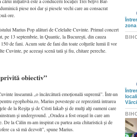
cărui inițiativă este a conducerii locației Trei bețivi Bar-
duminică piese noi dar şi piesele vechi care au consacrat
ouă ore.
Între
zona
ristului Marius Pop alături de Celelalte Cuvinte. Primul concert
ecut, pe 13 septembrie, în Quantic, la Bucureşti, din cauza
BIH
r 150 de fani. Acum sute de fani din toate colţurile lumii îl vor
lte Cuvinte, pe aceeaşi scenă tată şi fiu, chitare pereche.
privită obiectiv”
Între
Cuvinte înseamnă „o încărcătură emoțională supremă”. Într-un
local
pentru egophobia.ro, Marius povesteşte ce reprezintă intrarea
Vârc
ţele de la Reşiţa şi de Cristi Iakab şi de mulţi alţi oameni care
BIH
mainstram şi underground. „Oradea a fost orașul în care am
re. De la Călin m-am inspirat cu partea asta chitaristică și de
ofere ca să mă dezvolt”, spune Marius.