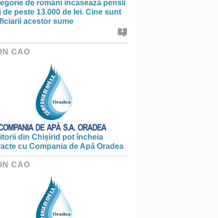
tegorie de români încasează pensii
 de peste 13.000 de lei. Cine sunt
iciarii acestor sume
1
ON CAO
torii din Chișirid pot încheia
racte cu Compania de Apă Oradea
ON CAO