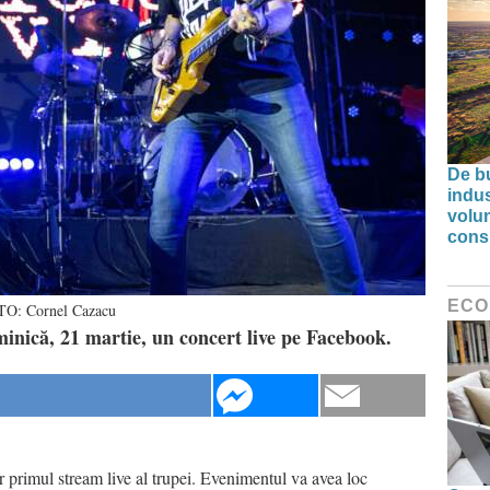
De bu
indus
volu
cons
ECO
OTO: Cornel Cazacu
inică, 21 martie, un concert live pe Facebook.
r primul stream live al trupei. Evenimentul va avea loc