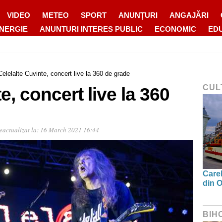
VIDEO
METEO
SPORT
ANUNȚURI
ANGAJĂRI
ENERGIE
ANUNTURI INTERES PUBLIC
ECONOMIC
ED
Celelalte Cuvinte, concert live la 360 de grade
CUL
e, concert live la 360
eactualizat la:
16 March 2021 16:44
Carel
din O
BIH