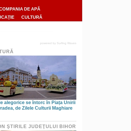
COMPANIA DE APĂ
UCAȚIE
CULTURĂ
powered by
Surfing Waves
TURĂ
e alegorice se întorc în Piața Unirii
radea, de Zilele Culturii Maghiare
ON ŞTIRILE JUDEŢULUI BIHOR