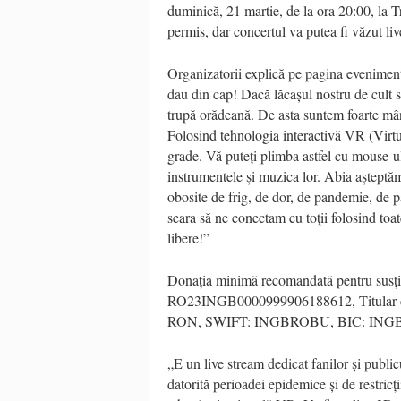
duminică, 21 martie, de la ora 20:00, la T
permis, dar concertul va putea fi văzut li
Organizatorii explică pe pagina evenimentu
dau din cap! Dacă lăcașul nostru de cult s
trupă orădeană. De asta suntem foarte mân
Folosind tehnologia interactivă VR (Virtu
grade. Vă puteți plimba astfel cu mouse-ul 
instrumentele și muzica lor. Abia așteptăm 
obosite de frig, de dor, de pandemie, de 
seara să ne conectam cu toţii folosind toate
libere!”
Donația minimă recomandată pentru susți
RO23INGB0000999906188612, Titular 
RON, SWIFT: INGBROBU, BIC: ING
„E un live stream dedicat fanilor și public
datorită perioadei epidemice și de restricț