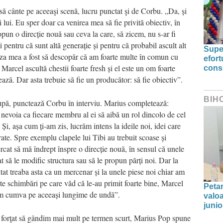
u să cânte pe aceeaşi scenă, lucru punctat şi de Corbu. „Da, și
lui. Eu sper doar ca venirea mea să fie privită obiectiv, în
pun o direcție nouă sau ceva la care, să zicem, nu s-ar fi
i pentru că sunt altă generație și pentru că probabil ascult alt
Supe
iza mea a fost să descopăr că am foarte multe în comun cu
efort
arcel ascultă chestii foarte fresh și el este un om foarte
cons
ează. Dar asta trebuie să fie un producător: să fie obiectiv”.
BIH
rupă, punctează Corbu în interviu. Marius completează:
 nevoia ca fiecare membru al ei să aibă un rol dincolo de cel
 Și, așa cum ți-am zis, lucrăm intens la ideile noi, idei care
rate. Spre exemplu clapele lui Tibi au trebuit scoase și
rcat să mă îndrept înspre o direcție nouă, în sensul că unele
 să le modific structura sau să le propun părți noi. Dar la
at treaba asta ca un mercenar și la unele piese noi chiar am
ște schimbări pe care văd că le-au primit foarte bine, Marcel
Peta
am cumva pe aceeași lungime de undă”.
valoa
junio
 forţat să gândim mai mult pe termen scurt, Marius Pop spune