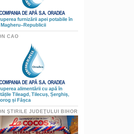
ruperea furnizării apei potabile în
 Magheru–Republicii
ON CAO
ruperea alimentării cu apă în
itățile Tileagd, Tilecuș, Șerghiș,
iorog și Fâșca
ON ŞTIRILE JUDEŢULUI BIHOR