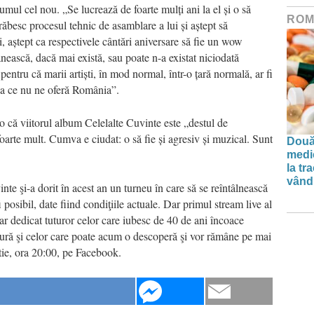
bumul cel nou. „Se lucrează de foarte mulți ani la el și o să
ROM
răbesc procesul tehnic de asamblare a lui și aștept să
i, aștept ca respectivele cântări aniversare să fie un wow
ească, dacă mai există, sau poate n-a existat niciodată
entru că marii artiști, în mod normal, într-o țară normală, ar fi
ceea ce nu ne oferă România”.
 că viitorul album Celelalte Cuvinte este „destul de
foarte mult. Cumva e ciudat: o să fie și agresiv și muzical. Sunt
Două
medi
la tr
vând 
te şi-a dorit în acest an un turneu în care să se reîntâlnească
i posibil, date fiind condiţiile actuale. Dar primul stream live al
sar dedicat tuturor celor care iubesc de 40 de ani încoace
sură şi celor care poate acum o descoperă şi vor rămâne pe mai
tie, ora 20:00, pe Facebook.