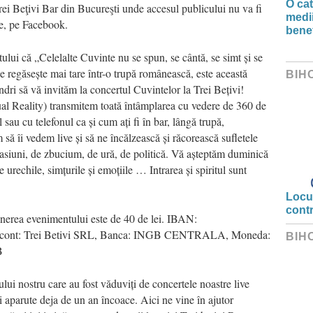
O ca
rei Beţivi Bar din Bucureşti unde accesul publicului nu va fi
medii
ve, pe Facebook.
benef
lui că „Celelalte Cuvinte nu se spun, se cântă, se simt și se
e regăsește mai tare într-o trupă românească, este această
BIH
dri să vă invităm la concertul Cuvintelor la Trei Bețivi!
al Reality) transmitem toată întâmplarea cu vedere de 360 de
sau cu telefonul ca și cum ați fi în bar, lângă trupă,
să îi vedem live și să ne încălzească și răcorească sufletele
pasiuni, de zbucium, de ură, de politică. Vă așteptăm duminică
 urechile, simțurile și emoțiile … Intrarea și spiritul sunt
Locui
cont
nerea evenimentului este de 40 de lei. IBAN:
cont: Trei Betivi SRL, Banca: INGB CENTRALA, Moneda:
BIH
B
ului nostru care au fost văduviți de concertele noastre live
ii aparute deja de un an încoace. Aici ne vine în ajutor