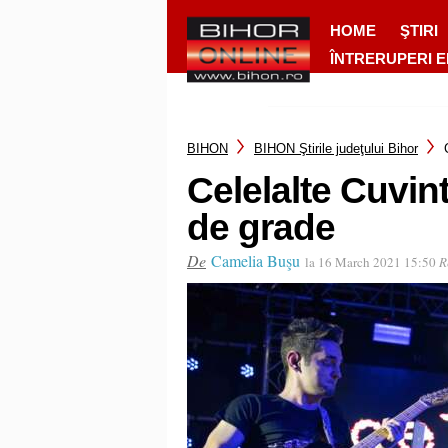
HOME
ŞTIRI
ÎNTRERUPERI 
BIHON
BIHON Ştirile judeţului Bihor
Celelalte Cuvint
de grade
De
Camelia Buşu
la 16 March 2021 15:50
R