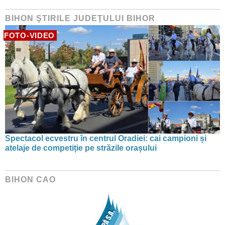
BIHON ŞTIRILE JUDEŢULUI BIHOR
FOTO-VIDEO
Spectacol ecvestru în centrul Oradiei: cai campioni și
atelaje de competiție pe străzile orașului
BIHON CAO