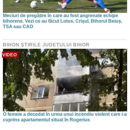
Meciuri de pregătire în care au fost angrenate echipe
bihorene. Vezi ce au făcut Lotus, Crișul, Bihorul Beiuș,
TSA sau CAO
BIHON ŞTIRILE JUDEŢULUI BIHOR
VIDEO
O femeie a decedat în urma unui incendiu violent care i-a
cuprins apartamentul situat în Rogerius