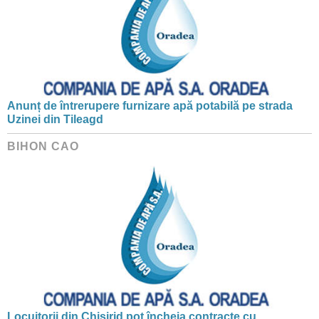
Anunț de întrerupere furnizare apă potabilă pe strada
Uzinei din Tileagd
BIHON CAO
Locuitorii din Chișirid pot încheia contracte cu