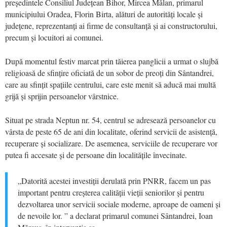
președintele Consiliul Județean Bihor, Mircea Mălan, primarul
municipiului Oradea, Florin Birta, alături de autorități locale și
județene, reprezentanți ai firme de consultanță și ai constructorului,
precum și locuitori ai comunei.
După momentul festiv marcat prin tăierea panglicii a urmat o slujbă
religioasă de sfințire oficiată de un sobor de preoți din Sântandrei,
care au sfințit spațiile centrului, care este menit să aducă mai multă
grijă și sprijin persoanelor vârstnice.
Situat pe strada Neptun nr. 54, centrul se adresează persoanelor cu
vârsta de peste 65 de ani din localitate, oferind servicii de asistență,
recuperare și socializare. De asemenea, serviciile de recuperare vor
putea fi accesate și de persoane din localitățile învecinate.
„Datorită acestei investiții derulată prin PNRR, facem un pas
important pentru creșterea calității vieții seniorilor și pentru
dezvoltarea unor servicii sociale moderne, aproape de oameni și
de nevoile lor. ” a declarat primarul comunei Sântandrei, Ioan