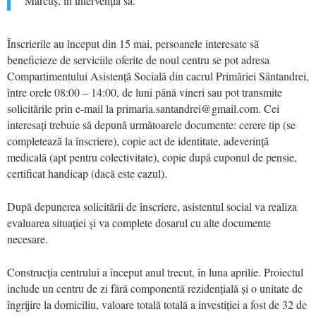
Mărcuș, în intervenția sa.
Înscrierile au început din 15 mai, persoanele interesate să
beneficieze de serviciile oferite de noul centru se pot adresa
Compartimentului Asistență Socială din cacrul Primăriei Sântandrei,
între orele 08:00 – 14:00, de luni până vineri sau pot transmite
solicitările prin e-mail la primaria.santandrei@gmail.com. Cei
interesați trebuie să depună următoarele documente: cerere tip (se
completează la înscriere), copie act de identitate, adeverință
medicală (apt pentru colectivitate), copie după cuponul de pensie,
certificat handicap (dacă este cazul).
După depunerea solicitării de înscriere, asistentul social va realiza
evaluarea situației și va complete dosarul cu alte documente
necesare.
Construcția centrului a început anul trecut, în luna aprilie. Proiectul
include un centru de zi fără componentă rezidențială și o unitate de
îngrijire la domiciliu, valoare totală totală a investiției a fost de 32 de