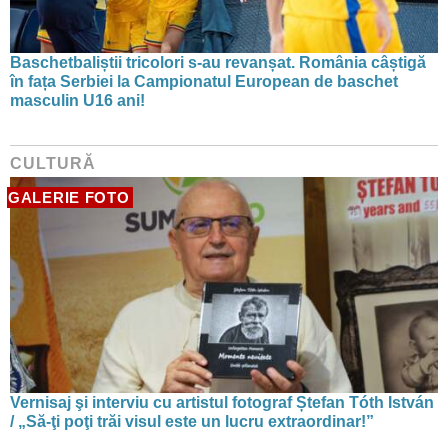
Baschetbaliștii tricolori s-au revanșat. România câștigă
în fața Serbiei la Campionatul European de baschet
masculin U16 ani!
CULTURĂ
GALERIE FOTO
Vernisaj şi interviu cu artistul fotograf Ștefan Tóth István
/ „Să-ţi poţi trăi visul este un lucru extraordinar!”