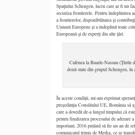
Spaţiului Schengen, lucru care ar fi un fa
securiza frontierele. Pentru îndeplinirea 
a frontierelor, disponibilitatea şi contribuţ
Uniunii Europene și a îndeplinit toate crit
Europeană şi de experţi din alte ţări.
Cafenea la Baarle-Nassau (Țările de
două state din grupul Schengen, în 
În aceste condiții, mi-am exprimat speranț
președinția Consiliului UE, România să aju
care a dovedit de-a lungul timpului că est
pentru finalizarea procesului de aderare a
important, 2016 putând să fie un an de ref
comunicatul trimis de Merka, ce se transf