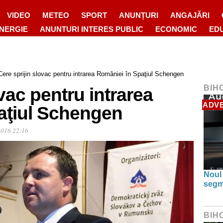
VIDEO
METEO
SPORT
ANUNȚURI
ANGAJĂRI
ENERGIE
ANUNTURI INTERES PUBLIC
ECONOMIC
ED
Cere sprijin slovac pentru intrarea României în Spaţiul Schengen
BIH
vac pentru intrarea
ADV
aţiul Schengen
2016 22:16
Noul
segm
BIH