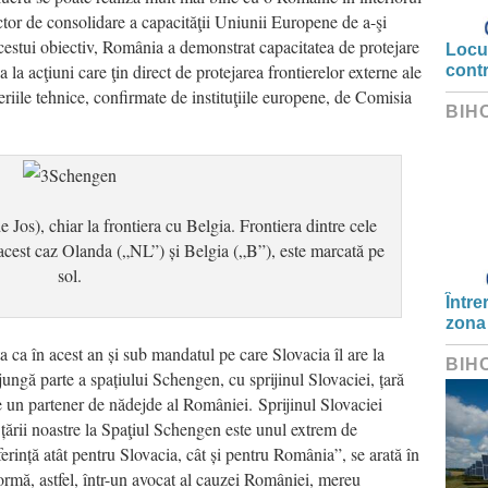
ctor de consolidare a capacităţii Uniunii Europene de a-şi
acestui obiectiv, România a demonstrat capacitatea de protejare
Locui
ia la acţiuni care ţin direct de protejarea frontierelor externe ale
cont
eriile tehnice, confirmate de instituţiile europene, de Comisia
BIH
 Jos), chiar la frontiera cu Belgia. Frontiera dintre cele
acest caz Olanda („NL”) și Belgia („B”), este marcată pe
sol.
Între
zona
a ca în acest an și sub mandatul pe care Slovacia îl are la
BIH
ngă parte a spațiului Schengen, cu sprijinul Slovaciei, țară
e un partener de nădejde al României. Sprijinul Slovaciei
 țării noastre la Spaţiul Schengen este unul extrem de
erință atât pentru Slovacia, cât și pentru România”, se arată în
ormă, astfel, într-un avocat al cauzei României, mereu