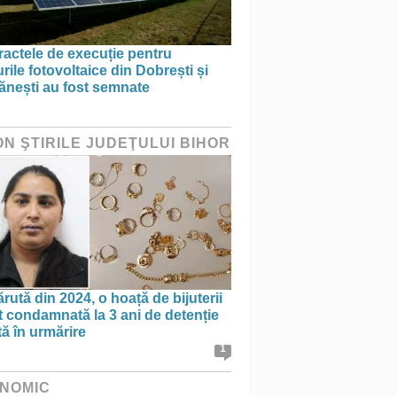
actele de execuție pentru
rile fotovoltaice din Dobrești și
ănești au fost semnate
ON ŞTIRILE JUDEŢULUI BIHOR
rută din 2024, o hoață de bijuterii
t condamnată la 3 ani de detenție
tă în urmărire
1
NOMIC