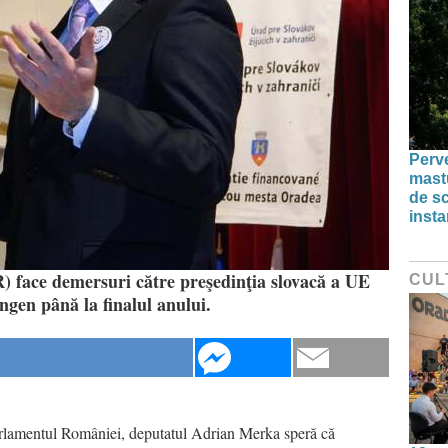
Perve
mastu
de s
insta
face demersuri către preşedinţia slovacă a UE
CUL
gen până la finalul anului.
Parlamentul României, deputatul Adrian Merka speră că