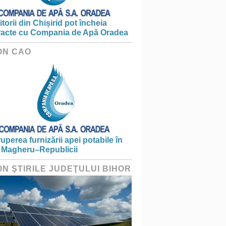
torii din Chișirid pot încheia
racte cu Compania de Apă Oradea
ON CAO
ruperea furnizării apei potabile în
 Magheru–Republicii
ON ŞTIRILE JUDEŢULUI BIHOR