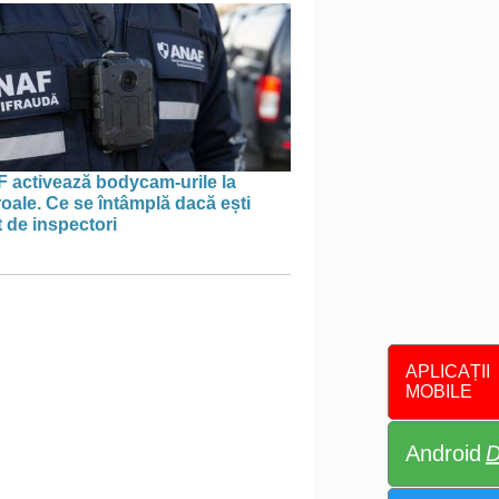
 activează bodycam-urile la
oale. Ce se întâmplă dacă ești
t de inspectori
APLICAȚII
MOBILE
Android
D