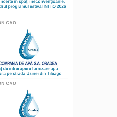
ncerte în spaţii neconvenţioanle,
drul programul estival INITIO 2026
ON CAO
 de întrerupere furnizare apă
ilă pe strada Uzinei din Tileagd
ON CAO