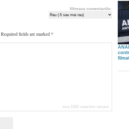
filtreaza comentariile
Required fields are marked
*
ANAF
contr
filma
inca
1000
caractere ramase