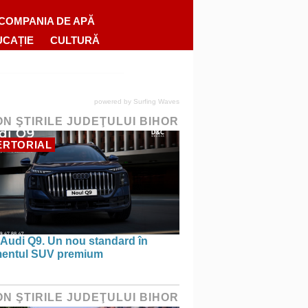
COMPANIA DE APĂ
UCAȚIE
CULTURĂ
powered by
Surfing Waves
ON ŞTIRILE JUDEŢULUI BIHOR
ERTORIAL
 Audi Q9. Un nou standard în
entul SUV premium
ON ŞTIRILE JUDEŢULUI BIHOR