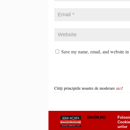
Save my name, email, and website in t
Citiți principiile noastre de moderare
aici
!
BIHON.RO
Folosi
Cookie
urilor