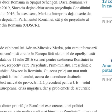
 va duce România în Spaţiul Schengen. Dacă România va
13 co
în ca
e 2019, Slovacia deţine chiar acum preşedinţia Consiliului
lui 2016. În acest sens, Merka a întreprins deja o serie de
de deputat în Parlamentul României, cât şi de preşedinte al
BIH
lor din România (UDSCR).
de cabinetul lui Adrian-Miroslav Merka, prin care informează
e români să circule în Europa fără niciun fel de oprelişti, atât
data de 11 iulie 2016 scrisori pentru susținerea României în
lovac, respectiv către Președinte, Prim-ministru, Președintele
Anunț
blicii Slovace în România. Cu acest prilej am urat mult
potab
până la finalul anului, aceea de a conduce destinele
BIH
text marcat de provocări fără precedent pentru UE – votul
Europeană, criza migrației, dar și problemele de securitate
 dintre priorităţile României este crearea unei politici
 lucru se poate realiza mult mai bine cu o Românie în interiorul