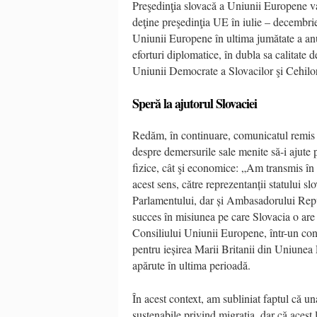
Preşedinţia slovacă a Uniunii Europene
deţine preşedinţia UE în iulie – decembri
Uniunii Europene în ultima jumătate a anu
eforturi diplomatice, în dubla sa calitate 
Uniunii Democrate a Slovacilor şi Cehi
Speră la ajutorul Slovaciei
Redăm, în continuare, comunicatul remis 
despre demersurile sale menite să-i ajute p
fizice, cât şi economice: „Am transmis în 
acest sens, către reprezentanții statului s
Parlamentului, dar și Ambasadorului Repu
succes în misiunea pe care Slovacia o are 
Consiliului Uniunii Europene, într-un con
pentru ieșirea Marii Britanii din Uniunea 
apărute în ultima perioadă.
În acest context, am subliniat faptul că una
sustenabile privind migraţia, dar că acest