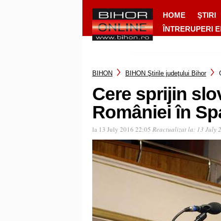
HOME
ŞTIRI
ÎNTRERUPERI 
BIHON
BIHON Ştirile judeţului Bihor
Cere sprijin slo
României în Sp
la 13 July 2016 22:05
Reactualizat la:
13 July 