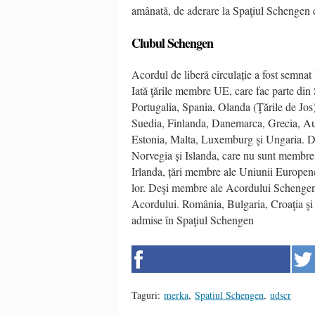
amânată, de aderare la Spaţiul Schengen d
Clubul Schengen
Acordul de liberă circulație a fost semna
Iată ţările membre UE, care fac parte di
Portugalia, Spania, Olanda (Ţările de Jos
Suedia, Finlanda, Danemarca, Grecia, Aust
Estonia, Malta, Luxemburg şi Ungaria. Din
Norvegia și Islanda, care nu sunt membre a
Irlanda, țări membre ale Uniunii Europen
lor. Deşi membre ale Acordului Schengen, 
Acordului. România, Bulgaria, Croaţia şi
admise în Spaţiul Schengen
Taguri:
merka
,
Spatiul Schengen
,
udscr