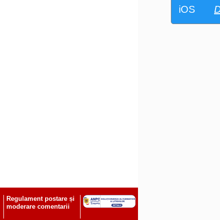
iOS
D
Regulament postare și
moderare comentarii