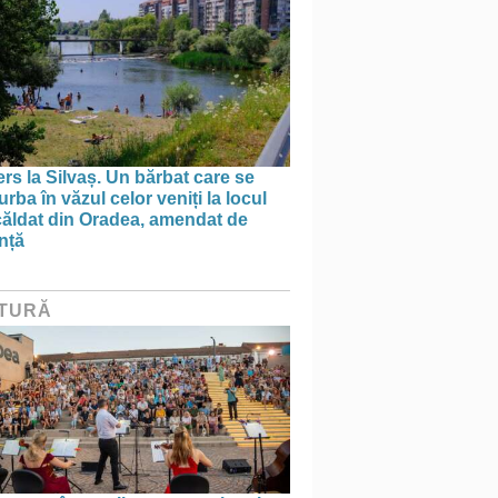
rs la Silvaș. Un bărbat care se
rba în văzul celor veniți la locul
căldat din Oradea, amendat de
nță
TURĂ