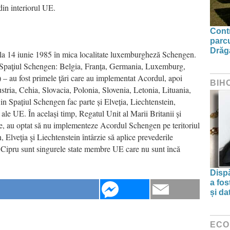
in interiorul UE.
Contr
parcu
Drăg
t la 14 iunie 1985 în mica localitate luxemburgheză Schengen.
n Spaţiul Schengen: Belgia, Franța, Germania, Luxemburg,
) – au fost primele ţări care au implementat Acordul, apoi
BIH
ria, Cehia, Slovacia, Polonia, Slovenia, Letonia, Lituania,
 Spațiul Schengen fac parte și Elveția, Liechtenstein,
le UE. În același timp, Regatul Unit al Marii Britanii și
e, au optat să nu implementeze Acordul Schengen pe teritoriul
Elveţia şi Liechtenstein întârzie să aplice prevederile
 Cipru sunt singurele state membre UE care nu sunt încă
Dispă
a fos
și da
ECO