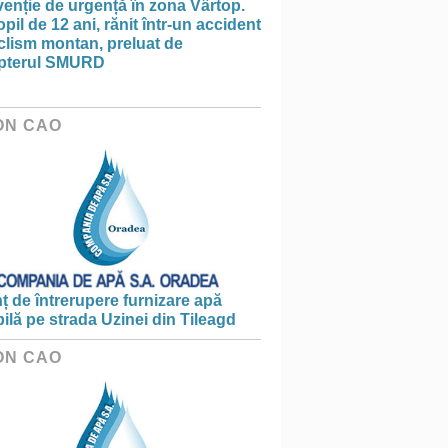
venție de urgență în zona Vârtop.
pil de 12 ani, rănit într-un accident
clism montan, preluat de
opterul SMURD
ON CAO
 de întrerupere furnizare apă
ilă pe strada Uzinei din Tileagd
ON CAO