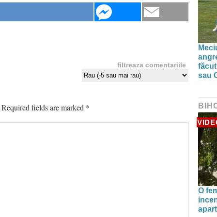
Meciu
angre
filtreaza comentariile
făcut
sau 
BIH
Required fields are marked
*
VIDE
O fe
incen
apart