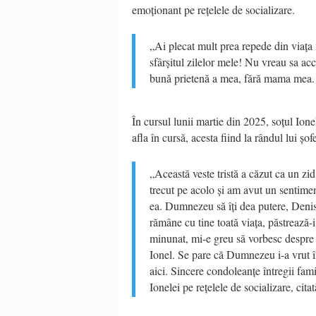
emoționant pe rețelele de socializare.
„Ai plecat mult prea repede din viața
sfârșitul zilelor mele! Nu vreau sa ac
bună prietenă a mea, fără mama mea. T
În cursul lunii martie din 2025, soțul Ionel
afla în cursă, acesta fiind la rândul lui șo
„Această veste tristă a căzut ca un zi
trecut pe acolo și am avut un sentime
ea. Dumnezeu să îți dea putere, Denisa
rămâne cu tine toată viața, păstrează-
minunat, mi-e greu să vorbesc despre e
Ionel. Se pare că Dumnezeu i-a vrut î
aici. Sincere condoleanțe întregii fami
Ionelei pe rețelele de socializare, cita