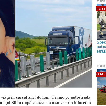
BIH
FOTO
Spect
cai c
străz
BIH
GALE
viața în cursul zilei de luni, 1 iunie pe autostrada
județul Sibiu după ce aceasta a suferit un infarct la