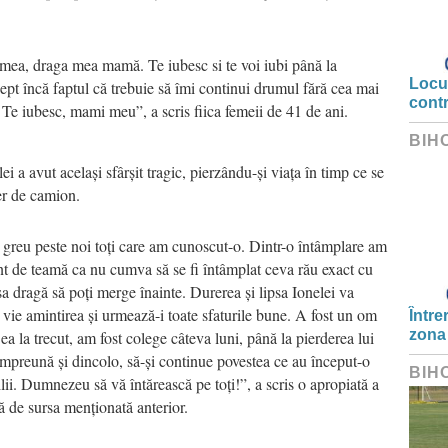
 mea, draga mea mamă. Te iubesc si te voi iubi până la
Locui
cept încă faptul că trebuie să îmi continui drumul fără cea mai
cont
e iubesc, mami meu”, a scris fiica femeii de 41 de ani.
BIH
ei a avut același sfârșit tragic, pierzându-și viața în timp ce se
fer de camion.
d greu peste noi toți care am cunoscut-o. Dintr-o întâmplare am
nt de teamă ca nu cumva să se fi întâmplat ceva rău exact cu
 dragă să poți merge înainte. Durerea și lipsa Ionelei va
i vie amintirea și urmează-i toate sfaturile bune. A fost un om
Între
zona
a la trecut, am fost colege câteva luni, până la pierderea lui
mpreună și dincolo, să-și continue povestea ce au început-o
BIH
lii. Dumnezeu să vă întărească pe toți!”, a scris o apropiată a
tă de sursa menționată anterior.