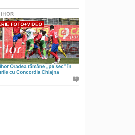
BIHOR
RIE FOTO+VIDEO
ihor Oradea rămâne „pe sec” în
urile cu Concordia Chiajna
1