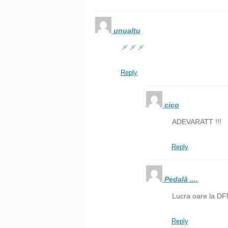
unualtu
Reply
cico
ADEVARATT !!!
Reply
Pedală ....
Lucra oare la D
Reply