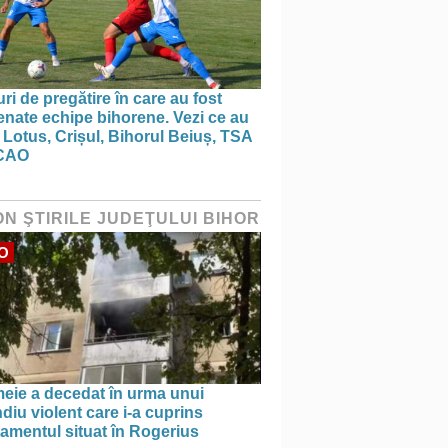
ri de pregătire în care au fost
nate echipe bihorene. Vezi ce au
 Lotus, Crișul, Bihorul Beiuș, TSA
CAO
ON ŞTIRILE JUDEŢULUI BIHOR
O
meie a decedat în urma unui
diu violent care i-a cuprins
amentul situat în Rogerius