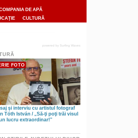
COMPANIA DE APĂ
UCAȚIE
CULTURĂ
powered by
Surfing Waves
TURĂ
RIE FOTO
saj şi interviu cu artistul fotograf
n Tóth István / „Să-ţi poţi trăi visul
un lucru extraordinar!”