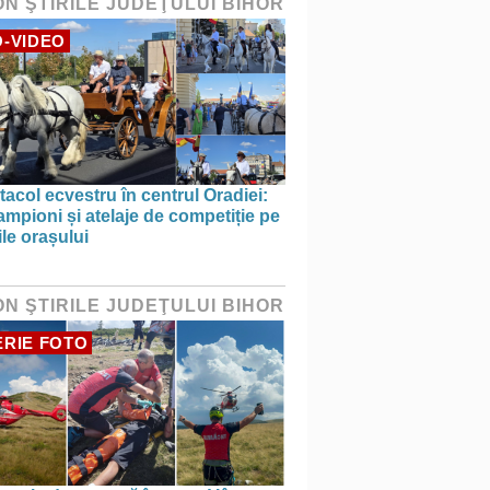
ON ŞTIRILE JUDEŢULUI BIHOR
-VIDEO
acol ecvestru în centrul Oradiei:
ampioni și atelaje de competiție pe
ile orașului
ON ŞTIRILE JUDEŢULUI BIHOR
RIE FOTO