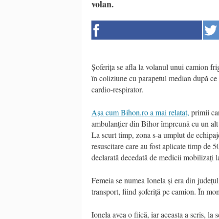
volan.
Șoferița se afla la volanul unui camion fri
în coliziune cu parapetul median după ce i 
cardio-respirator.
Așa cum Bihon.ro a mai relatat,
primii car
ambulanțier din Bihor împreună cu un alt p
La scurt timp, zona s-a umplut de echipaje
resuscitare care au fost aplicate timp de 50
declarată decedată de medicii mobilizați la
Femeia se numea Ionela și era din județul 
transport, fiind șoferiță pe camion. În mom
Ionela avea o fiică, iar aceasta a scris, la 