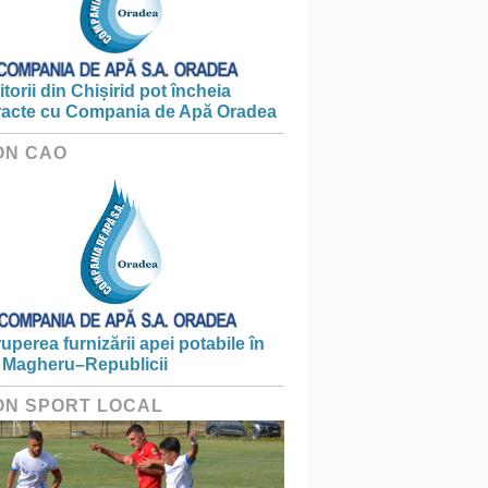
torii din Chișirid pot încheia
racte cu Compania de Apă Oradea
ON CAO
ruperea furnizării apei potabile în
 Magheru–Republicii
ON SPORT LOCAL