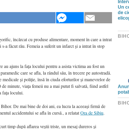
Inter
Un co
de ci
elic
BIH
gorific, încărcat cu produse alimentare, moment în care a intrat
s-a făcut rău. Femeia a suferit un infarct și a intrat în stop
e au ajuns la fața locului pentru a asista victima au fost un
aramedic care se afla, la rândul său, în trecere pe autostradă.
 medicale și poliție, însă în ciuda eforturilor și manevrelor de
 de minute, viața femeii nu a mai putut fi salvată, fiind astfel
Anunț
 fața locului.
potab
BIH
Bihor. De mai bine de doi ani, ea lucra la aceeași firmă de
entul accidentului se afla în cursă., a relatat
Ora de Sibiu
.
scurt timp după aflarea veștii triste, un mesaj dureros și