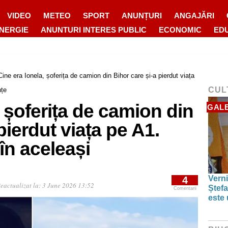
VIDEO
METEO
SPORT
ANUNȚURI
ANGAJĂRI
ENERGIE
ANUNTURI INTERES PUBLIC
ECONOMIC
ED
Cine era Ionela, șoferița de camion din Bihor care și-a pierdut viața
CUL
nțe
, șoferița de camion din
GALE
pierdut viața pe A1.
în aceleași
Verni
4
eactualizat la:
3 June 2026 13:52
Ștefa
Comentarii
este 