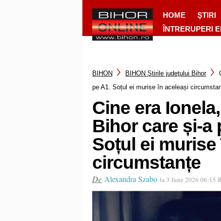
HOME
ŞTIRI
ÎNTRERUPERI 
BIHON
BIHON Ştirile judeţului Bihor
pe A1. Soțul ei murise în aceleași circumsta
Cine era Ionela
Bihor care și-a 
Soțul ei murise 
circumstanțe
De
Alexandra Szabo
la 3 June 2026 06:15
R