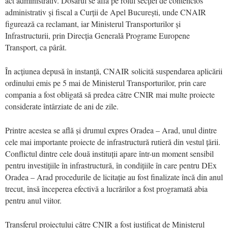
act administrativ. Dosarul se află pe rolul secției de contencios
administrativ și fiscal a Curții de Apel București, unde CNAIR
figurează ca reclamant, iar Ministerul Transporturilor și
Infrastructurii, prin Direcția Generală Programe Europene
Transport, ca pârât.
În acțiunea depusă în instanță, CNAIR solicită suspendarea aplicării
ordinului emis pe 5 mai de Ministerul Transporturilor, prin care
compania a fost obligată să predea către CNIR mai multe proiecte
considerate întârziate de ani de zile.
Printre acestea se află și drumul expres Oradea – Arad, unul dintre
cele mai importante proiecte de infrastructură rutieră din vestul țării.
Conflictul dintre cele două instituții apare într-un moment sensibil
pentru investițiile în infrastructură, în condițiile în care pentru DEx
Oradea – Arad procedurile de licitație au fost finalizate încă din anul
trecut, însă începerea efectivă a lucrărilor a fost programată abia
pentru anul viitor.
Transferul proiectului către CNIR a fost justificat de Ministerul