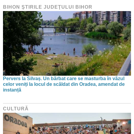
BIHON ŞTIRILE JUDEŢULUI BIHOR
Pervers la Silvaș. Un bărbat care se masturba în văzul
celor veniți la locul de scăldat din Oradea, amendat de
instanță
CULTURĂ