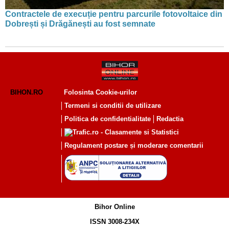
Contractele de execuție pentru parcurile fotovoltaice din
Dobrești și Drăgănești au fost semnate
BIHON.RO
Folosinta Cookie-urilor
Termeni si conditii de utilizare
Politica de confidentialitate
Redactia
Regulament postare și moderare comentarii
Bihor Online
ISSN 3008-234X