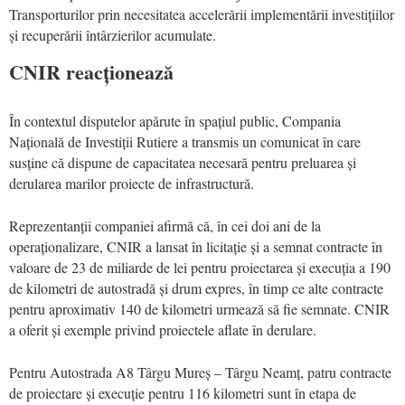
Transporturilor prin necesitatea accelerării implementării investițiilor
și recuperării întârzierilor acumulate.
CNIR reacționează
În contextul disputelor apărute în spațiul public, Compania
Națională de Investiții Rutiere a transmis un comunicat în care
susține că dispune de capacitatea necesară pentru preluarea și
derularea marilor proiecte de infrastructură.
Reprezentanții companiei afirmă că, în cei doi ani de la
operaționalizare, CNIR a lansat în licitație și a semnat contracte în
valoare de 23 de miliarde de lei pentru proiectarea și execuția a 190
de kilometri de autostradă și drum expres, în timp ce alte contracte
pentru aproximativ 140 de kilometri urmează să fie semnate. CNIR
a oferit și exemple privind proiectele aflate în derulare.
Pentru Autostrada A8 Târgu Mureș – Târgu Neamț, patru contracte
de proiectare și execuție pentru 116 kilometri sunt în etapa de