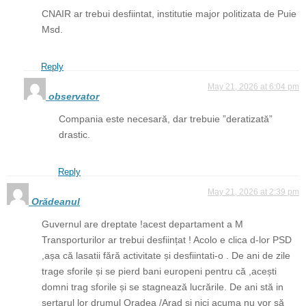
CNAIR ar trebui desfiintat, institutie major politizata de Puie
Msd.
Reply
May 21, 2026 at 6:04 pm
observator
Compania este necesară, dar trebuie ”deratizată”
drastic.
Reply
May 21, 2026 at 2:39 pm
Orădeanul
Guvernul are dreptate !acest departament a M
Transporturilor ar trebui desființat ! Acolo e clica d-lor PSD
,așa că lasatii fără activitate și desfiintati-o . De ani de zile
trage sforile și se pierd bani europeni pentru că ,acești
domni trag sforile și se stagnează lucrările. De ani stă in
sertarul lor drumul Oradea /Arad și nici acuma nu vor să