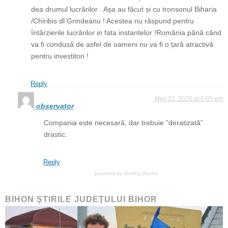
dea drumul lucrărilor . Așa au făcut și cu tronsonul Biharia
/Chiribis dl Grindeanu ! Acestea nu răspund pentru
întârzierile lucrărilor in fata instantelor !România până când
va fi condusă de asfel de oameni nu va fi o țară atractivă
pentru investitori !
Reply
May 21, 2026 at 6:05 pm
observator
Compania este necesară, dar trebuie ”deratizată”
drastic.
Reply
powered by
Surfing Waves
BIHON ŞTIRILE JUDEŢULUI BIHOR