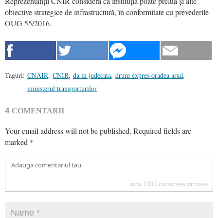
Reprezentanții CNIR consideră că instituția poate prelua și alte
obiective strategice de infrastructură, în conformitate cu prevederile
OUG 55/2016.
Taguri:
CNAIR
,
CNIR
,
da in judecata
,
drum expres oradea arad
,
ministerul transporturilor
4
COMENTARII
Your email address will not be published.
Required fields are
marked
*
inca
1000
caractere ramase