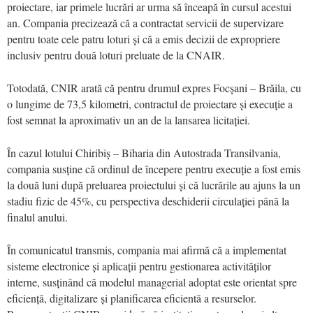
proiectare, iar primele lucrări ar urma să înceapă în cursul acestui
an. Compania precizează că a contractat servicii de supervizare
pentru toate cele patru loturi și că a emis decizii de expropriere
inclusiv pentru două loturi preluate de la CNAIR.
Totodată, CNIR arată că pentru drumul expres Focșani – Brăila, cu
o lungime de 73,5 kilometri, contractul de proiectare și execuție a
fost semnat la aproximativ un an de la lansarea licitației.
În cazul lotului Chiribiș – Biharia din Autostrada Transilvania,
compania susține că ordinul de începere pentru execuție a fost emis
la două luni după preluarea proiectului și că lucrările au ajuns la un
stadiu fizic de 45%, cu perspectiva deschiderii circulației până la
finalul anului.
În comunicatul transmis, compania mai afirmă că a implementat
sisteme electronice și aplicații pentru gestionarea activităților
interne, susținând că modelul managerial adoptat este orientat spre
eficiență, digitalizare și planificarea eficientă a resurselor.