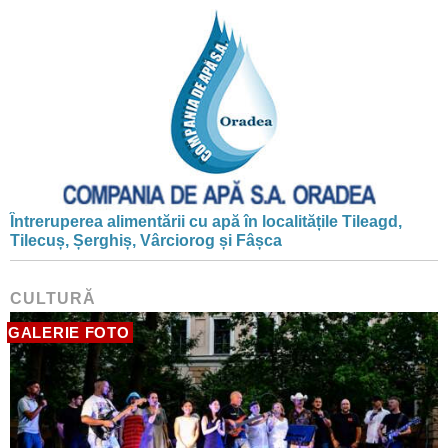
Întreruperea alimentării cu apă în localitățile Tileagd,
Tilecuș, Șerghiș, Vârciorog și Fâșca
CULTURĂ
GALERIE FOTO