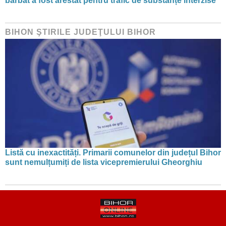
bărbat a fost arestat pentru trafic de substanțe interzise
BIHON ŞTIRILE JUDEŢULUI BIHOR
Listă cu inexactități. Primarii comunelor din județul Bihor
sunt nemulțumiți de lista vicepremierului Gheorghiu