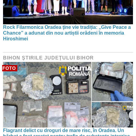
Rock Filarmonica Oradea ţine vie tradiția: „Give Peace a
Chance” a adunat din nou artiștii orădeni în memoria
Hiroshimei
BIHON ŞTIRILE JUDEŢULUI BIHOR
FOTO
Flagrant delict cu droguri de mare risc, în Oradea. Un