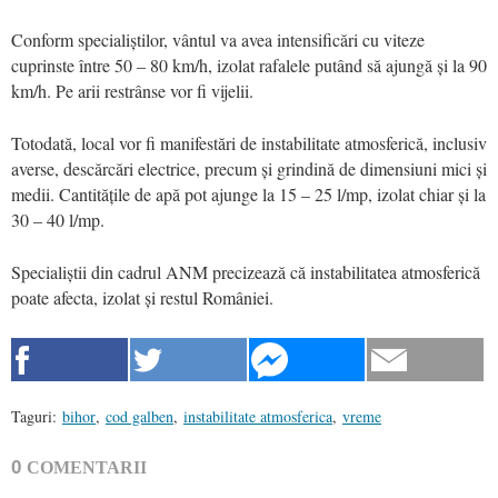
Conform specialiștilor, vântul va avea intensificări cu viteze
cuprinste între 50 – 80 km/h, izolat rafalele putând să ajungă și la 90
km/h. Pe arii restrânse vor fi vijelii.
Totodată, local vor fi manifestări de instabilitate atmosferică, inclusiv
averse, descărcări electrice, precum și grindină de dimensiuni mici și
medii. Cantitățile de apă pot ajunge la 15 – 25 l/mp, izolat chiar și la
30 – 40 l/mp.
Specialiștii din cadrul ANM precizează că instabilitatea atmosferică
poate afecta, izolat și restul României.
Taguri:
bihor
,
cod galben
,
instabilitate atmosferica
,
vreme
0
COMENTARII