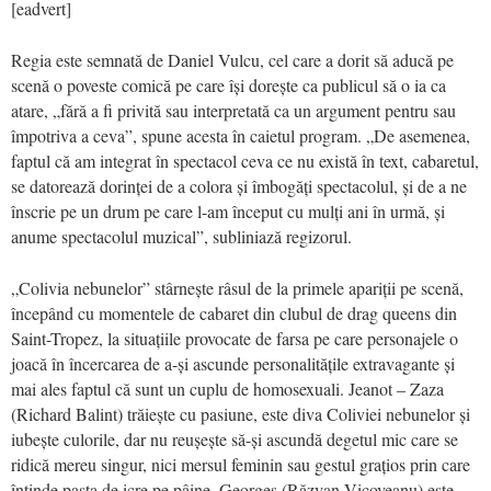
[eadvert]
Regia este semnată de Daniel Vulcu, cel care a dorit să aducă pe
scenă o poveste comică pe care își dorește ca publicul să o ia ca
atare, „fără a fi privită sau interpretată ca un argument pentru sau
împotriva a ceva”, spune acesta în caietul program. „De asemenea,
faptul că am integrat în spectacol ceva ce nu există în text, cabaretul,
se datorează dorinței de a colora și îmbogăți spectacolul, și de a ne
înscrie pe un drum pe care l-am început cu mulți ani în urmă, și
anume spectacolul muzical”, subliniază regizorul.
„Colivia nebunelor” stârnește râsul de la primele apariții pe scenă,
începând cu momentele de cabaret din clubul de drag queens din
Saint-Tropez, la situațiile provocate de farsa pe care personajele o
joacă în încercarea de a-și ascunde personalitățile extravagante și
mai ales faptul că sunt un cuplu de homosexuali. Jeanot – Zaza
(Richard Balint) trăiește cu pasiune, este diva Coliviei nebunelor și
iubește culorile, dar nu reușește să-și ascundă degetul mic care se
ridică mereu singur, nici mersul feminin sau gestul grațios prin care
întinde pasta de icre pe pâine. Georges (Răzvan Vicoveanu) este