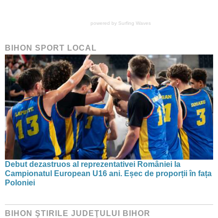
powered by
Surfing Waves
BIHON SPORT LOCAL
Debut dezastruos al reprezentativei României la
Campionatul European U16 ani. Eșec de proporții în fața
Poloniei
BIHON ŞTIRILE JUDEŢULUI BIHOR