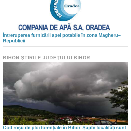
Întreruperea furnizării apei potabile în zona Magheru–
Republicii
BIHON ŞTIRILE JUDEŢULUI BIHOR
Cod roșu de ploi torențiale în Bihor. Șapte localități sunt