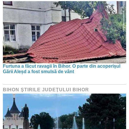
Furtuna a făcut ravagii în Bihor. O parte din acoperișul
Gării Aleșd a fost smulsă de vânt
BIHON ŞTIRILE JUDEŢULUI BIHOR