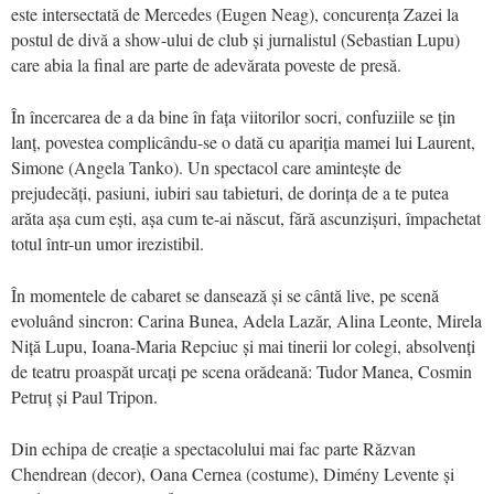
este intersectată de Mercedes (Eugen Neag), concurența Zazei la
postul de divă a show-ului de club și jurnalistul (Sebastian Lupu)
care abia la final are parte de adevărata poveste de presă.
În încercarea de a da bine în fața viitorilor socri, confuziile se țin
lanț, povestea complicându-se o dată cu apariția mamei lui Laurent,
Simone (Angela Tanko). Un spectacol care amintește de
prejudecăți, pasiuni, iubiri sau tabieturi, de dorința de a te putea
arăta așa cum ești, așa cum te-ai născut, fără ascunzișuri, împachetat
totul într-un umor irezistibil.
În momentele de cabaret se dansează și se cântă live, pe scenă
evoluând sincron: Carina Bunea, Adela Lazăr, Alina Leonte, Mirela
Niță Lupu, Ioana-Maria Repciuc și mai tinerii lor colegi, absolvenți
de teatru proaspăt urcați pe scena orădeană: Tudor Manea, Cosmin
Petruț și Paul Tripon.
Din echipa de creație a spectacolului mai fac parte Răzvan
Chendrean (decor), Oana Cernea (costume), Dimény Levente și