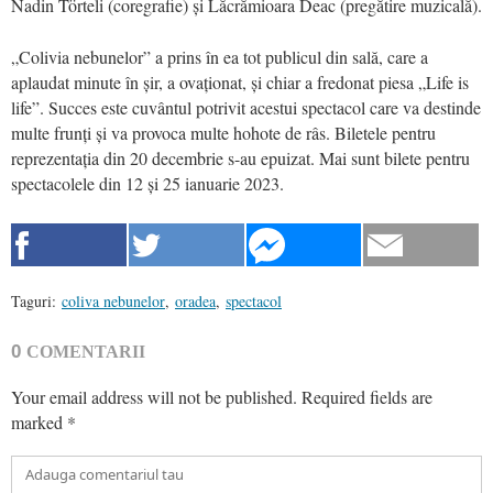
Nadin Törteli (coregrafie) și Lăcrămioara Deac (pregătire muzicală).
„Colivia nebunelor” a prins în ea tot publicul din sală, care a
aplaudat minute în șir, a ovaționat, și chiar a fredonat piesa „Life is
life”. Succes este cuvântul potrivit acestui spectacol care va destinde
multe frunți și va provoca multe hohote de râs. Biletele pentru
reprezentația din 20 decembrie s-au epuizat. Mai sunt bilete pentru
spectacolele din 12 și 25 ianuarie 2023.
Taguri:
coliva nebunelor
,
oradea
,
spectacol
0
COMENTARII
Your email address will not be published.
Required fields are
marked
*