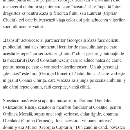
managerul clubului și partenerul care încearcă să se împartă între
dragostea sa pentru Zaza și fericirea fiului său Laurent (Ciprian
Ciuciu), cel care bulversează viața celor doi prin aducerea viitorilor
socri ultraconservatori.
„Dansul” actoricesc al partenerilor Georges și Zaza face deliciul
publicului, mai ales momentul lecțiilor de masculinitate pe care
aceștia le repetă cu seriozitate, „furând” chiar gesturi și intonații de
la măcelarul (David Constantinescu) care le aduce halca de carne
pentru masa pe care o vor oferi viitorilor cuscri. Un alt personaj
„delicios” este Iura (George Dometi), băiatul din casă care vorbește
în graiul Coanei Chirița, care visează să ajungă pe scena clubului, și
ale cărui rețete conțin, fără excepție, varză călită.
Spectaculoasă este și apariția musafirilor. Domnul Dienlafoi
(Alexandru Rusu), senator și membru fondator al Coaliției pentru
Ordinea Morală, supus unei soții serioase, chiar rigide, doamna
Dienlafoi (Corina Cernea) și fiica acestora, viitoarea mireasă,
domnișoara Muriel (Georgia Căprărin). Din când în când, povestea