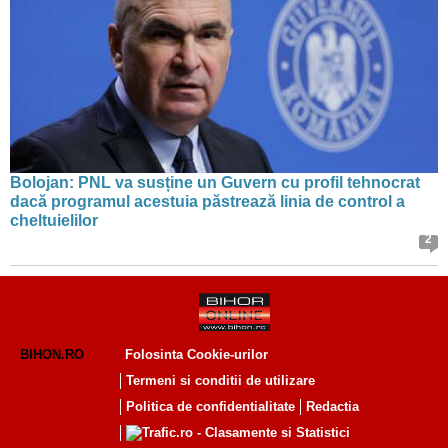
Bolojan: PNL va susține un Guvern cu profil tehnocrat
dacă programul acestuia păstrează linia de control a
cheltuielilor
2
BIHON.RO
Folosinta Cookie-urilor
Termeni si conditii de utilizare
Politica de confidentialitate
Redactia