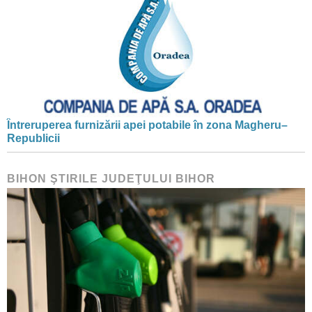
Întreruperea furnizării apei potabile în zona Magheru–
Republicii
BIHON ŞTIRILE JUDEŢULUI BIHOR