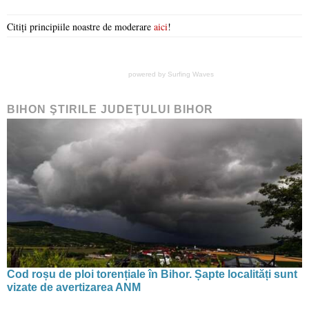
Citiți principiile noastre de moderare
aici
!
powered by
Surfing Waves
BIHON ŞTIRILE JUDEŢULUI BIHOR
Cod roșu de ploi torențiale în Bihor. Șapte localități sunt
vizate de avertizarea ANM