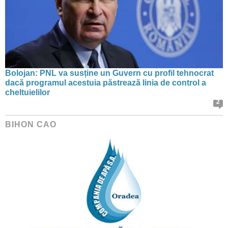
Bolojan: PNL va susține un Guvern cu profil tehnocrat
dacă programul acestuia păstrează linia de control a
cheltuielilor
2
BIHON CAO