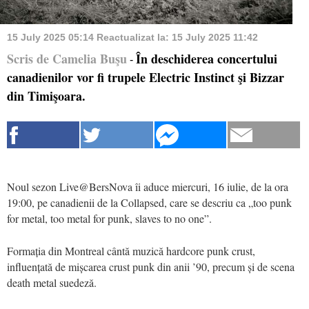
15 July 2025 05:14
Reactualizat la:
15 July 2025 11:42
Scris de Camelia Buşu
În deschiderea concertului
-
canadienilor vor fi trupele Electric Instinct şi Bizzar
din Timişoara.
Noul sezon Live@BersNova îi aduce miercuri, 16 iulie, de la ora
19:00, pe canadienii de la Collapsed, care se descriu ca „too punk
for metal, too metal for punk, slaves to no one”.
Formația din Montreal cântă muzică hardcore punk crust,
influențată de mișcarea crust punk din anii ’90, precum și de scena
death metal suedeză.