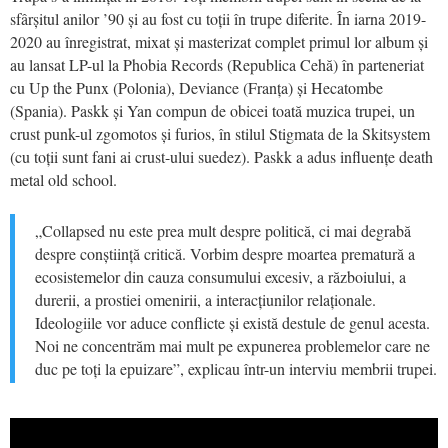
sfârșitul anilor ’90 și a
u
fost cu toții în trupe diferite.
Î
n
iarna
2019-
2020
a
u
înregistrat, mixat și masterizat complet primul
lor
album și
a
u
lansat LP-ul la Phobia Records (Republica Cehă) în parteneriat
cu Up the Punx (Polonia), Deviance (Franța) și Hecatombe
(Spania). Paskk și Yan compun de obicei toată muzica
trupei, un
crust punk-ul zgomotos și furios, în stilul Stigmata de la Skitsystem
(cu toții sunt fani ai crust-ului suedez). Paskk a adus influențe death
metal old school.
„
Collapsed nu este prea mult despre politică, ci mai degrabă
despre conștiință critică. Vorbim despre moartea prematură a
ecosistemelor din cauza consumului excesiv, a războiului, a
durerii, a prostiei omenirii, a interacțiunilor relaționale.
Ideologiile vor aduce conflicte și există destule de genul acesta.
N
oi ne concentrăm mai mult pe expunerea problemelor care ne
duc pe toți la epuizare”,
explicau într-un interviu membrii trupei.