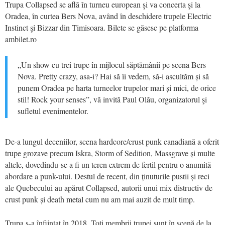
Trupa Collapsed se află în turneu european şi va concerta şi la
Oradea, în curtea Bers Nova, având în deschidere trupele Electric
Instinct şi Bizzar din Timisoara. Bilete se găsesc pe platforma
ambilet.ro
„Un show cu trei trupe în mijlocul săptămânii pe scena Bers
Nova. Pretty crazy, asa-i? Hai să îi vedem, să-i ascultăm și să
punem Oradea pe harta turneelor trupelor mari și mici, de orice
stil! Rock your senses”, vă invită Paul Olău, organizatorul şi
sufletul evenimentelor.
De-a lungul deceniilor, scena hardcore/crust punk canadiană a oferit
trupe grozave precum Iskra, Storm of Sedition, Massgrave și multe
altele, dovedindu-se a fi un teren extrem de fertil pentru o anumită
abordare a punk-ului. Destul de recent, din ținuturile pustii și reci
ale Quebecului au apărut Collapsed, autorii unui mix distructiv de
crust punk și death metal cum nu am mai auzit de mult timp.
Trupa s-a înfiinţat în 2018.
T
oți
membrii trupei sunt
în scenă de la