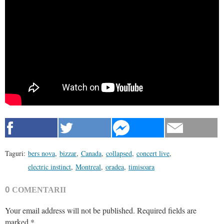
Taguri:
bers nova
,
bizzar
,
Canada
,
collapsed
,
concert live
,
electric instinct
,
Montreal
,
oradea
,
timisoara
0
COMENTARII
Your email address will not be published.
Required fields are
marked
*