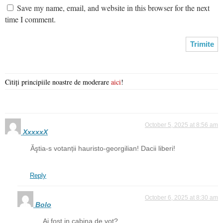
Save my name, email, and website in this browser for the next
time I comment.
Citiți principiile noastre de moderare
aici
!
October 5, 2025 at 8:56 am
XxxxxX
Ăştia-s votanții hauristo-georgilian! Dacii liberi!
Reply
October 6, 2025 at 8:30 am
Bolo
Ai fost in cabina de vot?