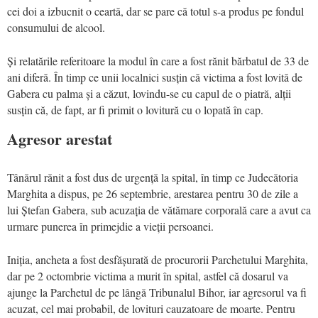
cei doi a izbucnit o ceartă, dar se pare că totul s-a produs pe fondul
consumului de alcool.
Și relatările referitoare la modul în care a fost rănit bărbatul de 33 de
ani diferă. În timp ce unii localnici susțin că victima a fost lovită de
Gabera cu palma și a căzut, lovindu-se cu capul de o piatră, alții
susțin că, de fapt, ar fi primit o lovitură cu o lopată în cap.
Agresor arestat
Tânărul rănit a fost dus de urgență la spital, în timp ce Judecătoria
Marghita a dispus, pe 26 septembrie, arestarea pentru 30 de zile a
lui Ștefan Gabera, sub acuzația de vătămare corporală care a avut ca
urmare punerea în primejdie a vieții persoanei.
Iniția, ancheta a fost desfășurată de procurorii Parchetului Marghita,
dar pe 2 octombrie victima a murit în spital, astfel că dosarul va
ajunge la Parchetul de pe lângă Tribunalul Bihor, iar agresorul va fi
acuzat, cel mai probabil, de lovituri cauzatoare de moarte. Pentru