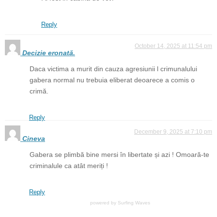
Reply
October 14, 2025 at 11:54 pm
Decizie eronată.
Daca victima a murit din cauza agresiunii l crimunalului
gabera normal nu trebuia eliberat deoarece a comis o
crimă.
Reply
December 9, 2025 at 7:10 pm
Cineva
Gabera se plimbă bine mersi în libertate și azi ! Omoară-te
criminalule ca atât meriți !
Reply
powered by
Surfing Waves