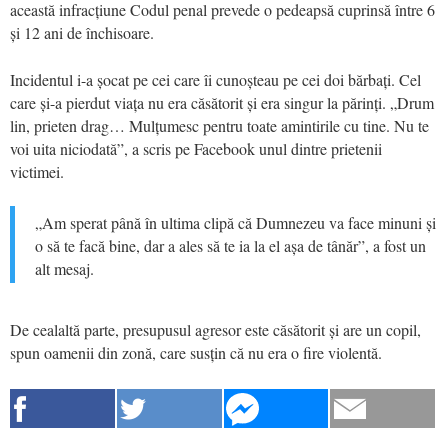
această infracțiune Codul penal prevede o pedeapsă cuprinsă între 6
și 12 ani de închisoare.
Incidentul i-a șocat pe cei care îi cunoșteau pe cei doi bărbați. Cel
care și-a pierdut viața nu era căsătorit și era singur la părinți. „Drum
lin, prieten drag… Mulțumesc pentru toate amintirile cu tine. Nu te
voi uita niciodată”, a scris pe Facebook unul dintre prietenii
victimei.
„Am sperat până în ultima clipă că Dumnezeu va face minuni și
o să te facă bine, dar a ales să te ia la el așa de tânăr”, a fost un
alt mesaj.
De cealaltă parte, presupusul agresor este căsătorit și are un copil,
spun oamenii din zonă, care susțin că nu era o fire violentă.