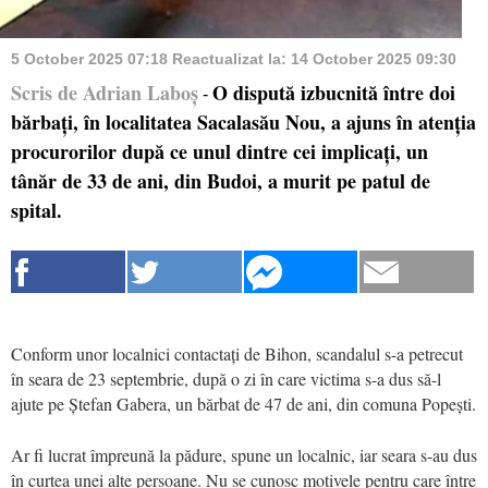
5 October 2025 07:18
Reactualizat la:
14 October 2025 09:30
Scris de Adrian Laboș
O dispută izbucnită între doi
-
bărbați, în localitatea Sacalasău Nou, a ajuns în atenția
procurorilor după ce unul dintre cei implicați, un
tânăr de 33 de ani, din Budoi, a murit pe patul de
spital.
Conform unor localnici contactați de Bihon, scandalul s-a petrecut
în seara de 23 septembrie, după o zi în care victima s-a dus să-l
ajute pe Ștefan Gabera, un bărbat de 47 de ani, din comuna Popești.
Ar fi lucrat împreună la pădure, spune un localnic, iar seara s-au dus
în curtea unei alte persoane. Nu se cunosc motivele pentru care între