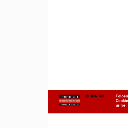
BIHON.RO
Folosi
Cookie
urilor