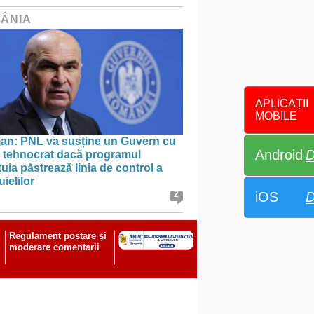
ÂNIA
APLICAȚII
MOBILE
jan: PNL va susține un Guvern cu
Android
D
l tehnocrat dacă programul
uia păstrează linia de control a
uielilor
iOS
D
2
Regulament postare și
moderare comentarii