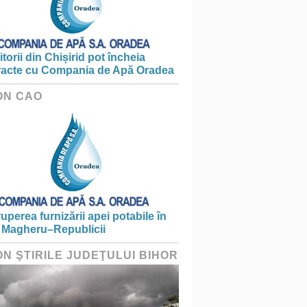
torii din Chișirid pot încheia
racte cu Compania de Apă Oradea
ON CAO
ruperea furnizării apei potabile în
 Magheru–Republicii
ON ŞTIRILE JUDEŢULUI BIHOR