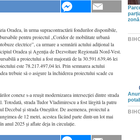
Parc
parți
zonă 
ria Oradea, în urma supracontractării fondurilor disponibile,
mbursabile pentru proiectul „Coridor de mobilitate urbană
BIH
tobuze electrice”, ca urmare a semnării actului adițional la
nicipiul Oradea și Agenția de Dezvoltare Regională Nord-Vest.
ursabilă a proiectului a fost majorată de la 30.591.639,46 lei
oiectului este 78.217.497,04 lei. Prin semnarea actului
adea trebuie să o asigure la închiderea proiectului scade cu
Anunț
rărilor conexe s-a reușit modernizarea intersecției dintre strada
potab
 Totodată, strada Tudor Vladimirescu a fost lărgită la patru
dul Decebal și strada Oneștilor. De asemenea, proiectul a
BIH
 lungimea de 12 metri, acestea făcând parte dintr-un lot mai
n anul 2025 și aflate deja în circulație.