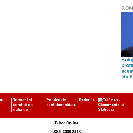
ROM
Bolo
profi
acest
chelt
nta
Termeni si
Politica de
Redactia
-
conditii de
confidentialitate
utilizare
Bihor Online
ISSN 3008-234X