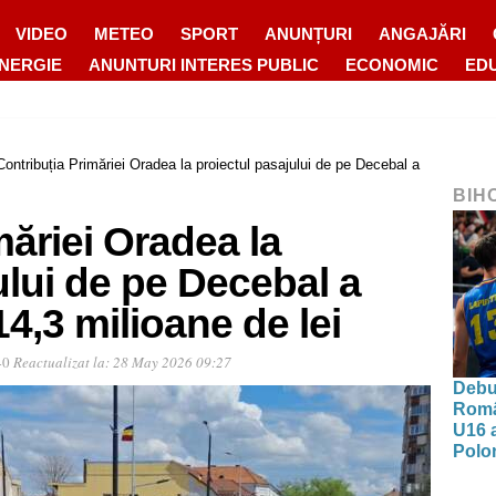
VIDEO
METEO
SPORT
ANUNȚURI
ANGAJĂRI
ENERGIE
ANUNTURI INTERES PUBLIC
ECONOMIC
ED
Contribuția Primăriei Oradea la proiectul pasajului de pe Decebal a
BIH
măriei Oradea la
ului de pe Decebal a
4,3 milioane de lei
40
Reactualizat la:
28 May 2026 09:27
Debut
Româ
U16 a
Polon