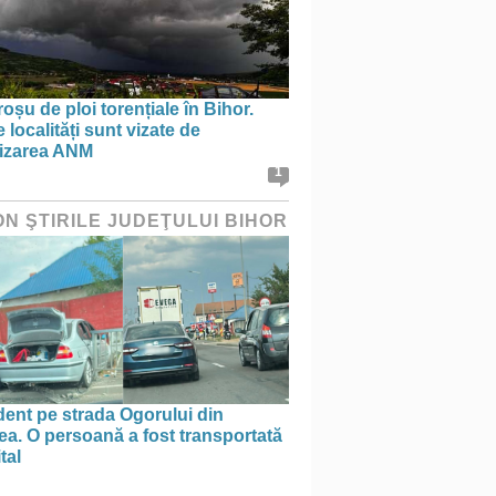
oșu de ploi torențiale în Bihor.
 localități sunt vizate de
tizarea ANM
1
ON ŞTIRILE JUDEŢULUI BIHOR
ent pe strada Ogorului din
a. O persoană a fost transportată
tal