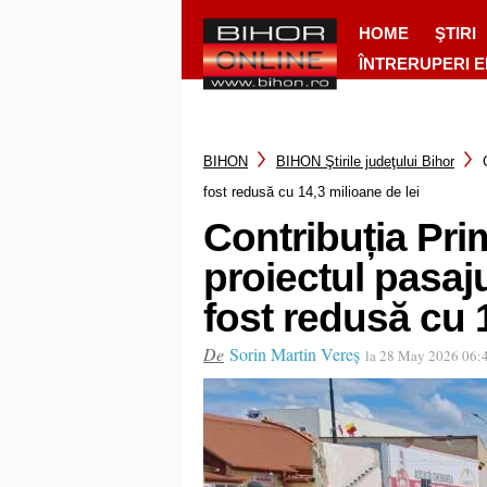
HOME
ŞTIRI
ÎNTRERUPERI 
BIHON
BIHON Ştirile judeţului Bihor
fost redusă cu 14,3 milioane de lei
Contribuția Pri
proiectul pasaj
fost redusă cu 1
De
Sorin Martin Vereș
la 28 May 2026 06: