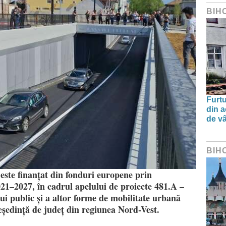
BIH
Furtu
din a
de v
BIH
 este finanțat din fonduri europene prin
1–2027, în cadrul apelului de proiecte 481.A –
ui public și a altor forme de mobilitate urbană
reședință de județ din regiunea Nord-Vest.