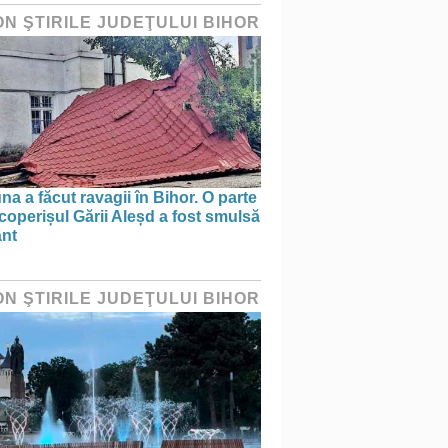
ON ŞTIRILE JUDEŢULUI BIHOR
na a făcut ravagii în Bihor. O parte
coperișul Gării Aleșd a fost smulsă
ânt
ON ŞTIRILE JUDEŢULUI BIHOR