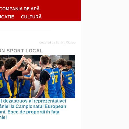
COMPANIA DE APĂ
UCAȚIE
CULTURĂ
powered by
Surfing Waves
ON SPORT LOCAL
 dezastruos al reprezentativei
niei la Campionatul European
ni. Eșec de proporții în fața
iei