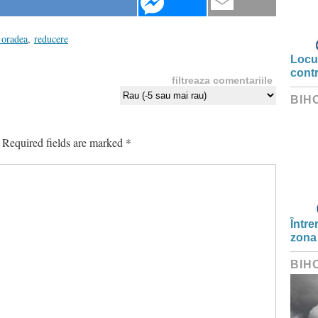
 oradea
,
reducere
Locui
cont
filtreaza comentariile
BIH
Required fields are marked
*
Între
zona
BIH