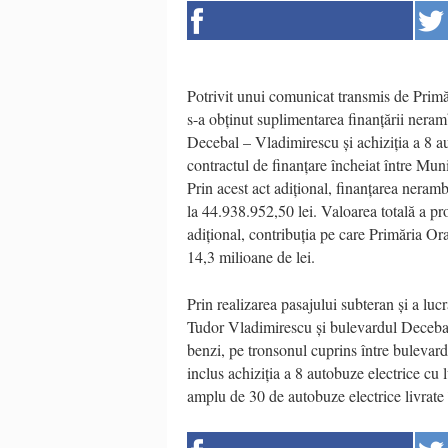
Potrivit unui comunicat transmis de Primă
s-a obținut suplimentarea finanțării nera
Decebal – Vladimirescu și achiziția a 8 au
contractul de finanțare încheiat între Mu
Prin acest act adițional, finanțarea neramb
la 44.938.952,50 lei. Valoarea totală a pr
adițional, contribuția pe care Primăria Or
14,3 milioane de lei.
Prin realizarea pasajului subteran și a luc
Tudor Vladimirescu și bulevardul Decebal.
benzi, pe tronsonul cuprins între bulevar
inclus achiziția a 8 autobuze electrice cu
amplu de 30 de autobuze electrice livrate î