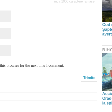
inca
1000
caractere ramase
Cod r
Șapte
aver
BIH
his browser for the next time I comment.
Accid
Orade
la spi