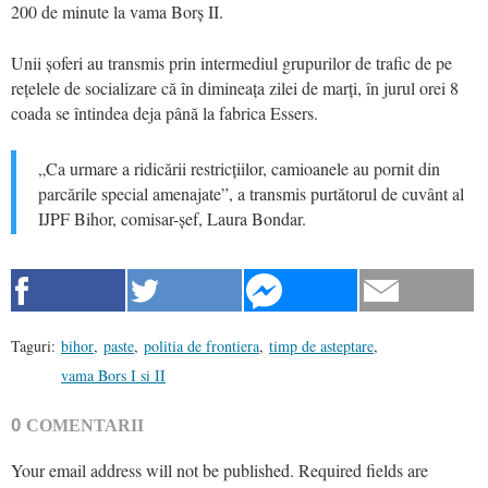
200 de minute la vama Borș II.
Unii șoferi au transmis prin intermediul grupurilor de trafic de pe
rețelele de socializare că în dimineața zilei de marți, în jurul orei 8
coada se întindea deja până la fabrica Essers.
„Ca urmare a ridicării restricțiilor, camioanele au pornit din
parcările special amenajate”, a transmis purtătorul de cuvânt al
IJPF Bihor, comisar-șef, Laura Bondar.
Taguri:
bihor
,
paste
,
politia de frontiera
,
timp de asteptare
,
vama Bors I si II
0
COMENTARII
Your email address will not be published.
Required fields are