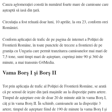
Cauza aglomerației constă în numărul foarte mare de camioane care
așteaptă să iasă din țară.
Circulația a fost reluată doar luni, 10 aprilie, la ora 23, conform orei
României.
Conform aplicației de trafic de pe pagina de internet a Poliției de
Frontieră Române, în toate punctele de trecere a frontierei de pe
granița cu Ungaria care permit tranzitarea camioanelor mai mari de
7,5 tone, sunt timpi mari de așteptare, cuprinși intre 90 și 360 de
minute, a mai transmis G4Media.
Vama Borș I și Borș II
Tot prin aplicația de trafic al Poliției de Frontieră Române, se arată
că pe sensul de ieșire din țară mașinile au la dispoziție patru artere.
Timpul de așteptare este de doar 20 de minute atât în vama Borș I,
câț și în vama Borș II. În schimb, camioanele au la dispoziție 3
artere, timpul de așteptare fiind de 190 de minute la vama Borș I și