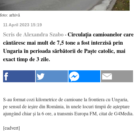
foto: arhivă
11 April 2023 15:19
Scris de Alexandra Szabo
Circulația camioanelor care
-
cântăresc mai mult de 7,5 tone a fost interzisă prin
Ungaria în perioada sărbătorii de Paște catolic, mai
exact timp de 3 zile.
S-au format cozi kilometrice de camioane la frontiera cu Ungaria,
pe sensul de ieșire din România, în unele locuri timpii de așteptare
ajungând chiar și la 6 ore, a transmis Europa FM, citat de G4Media.
[eadvert]