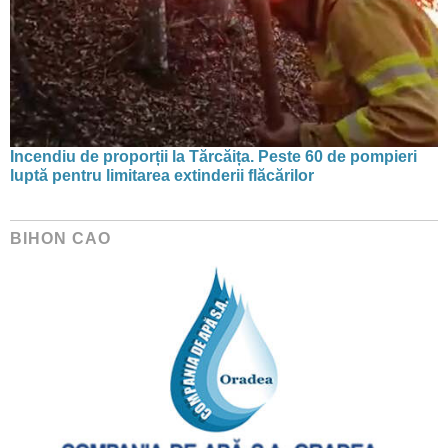
Incendiu de proporții la Tărcăița. Peste 60 de pompieri
luptă pentru limitarea extinderii flăcărilor
BIHON CAO