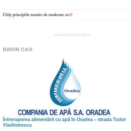
Citiți principiile noastre de moderare
aici
!
powered by
Surfing Waves
BIHON CAO
Întreruperea alimentării cu apă în Oradea – strada Tudor
Vladimirescu