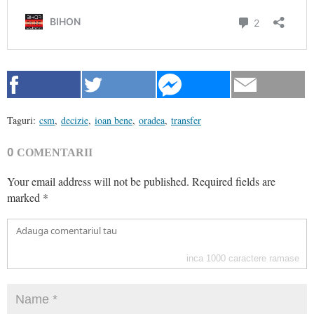
Taguri:
csm
,
decizie
,
ioan bene
,
oradea
,
transfer
0
COMENTARII
Your email address will not be published.
Required fields are
marked
*
inca
1000
caractere ramase