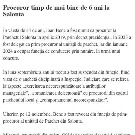
Procuror timp de mai bine de 6 ani la
Salonta
În vârstă de 34 de ani, Ioan Bene a fost numit ca procuror la
Parchetul Salonta în aprilie 2019, prin decret prezidențial. În 2023 a
fost delegat ca prim-procuror al unității de parchet, iar din ianuarie
2024 a ocupat funcția de conducere prin numire, în urma unui
concurs.
În luna septembrie a anului trecut a fost suspendat din funcție, fiind
vizat de o anchetă disciplinară a Inspecției Judiciare care se referea
la aspecte „exercitarea necorespunzătoare a atribuțiilor
manageriale”, „comunicarea defectuoasă” cu procurorii din cadrul
parchetului local și „comportamentul necorespunzător”.
Ulterior, pe 12 noiembrie, Bene a fost revocat din funcția de prim-
procuror al unității de Parchet din Salonta.
Miercuri, procurorii din cadrul CSM vor analiza dosarul disciplinar