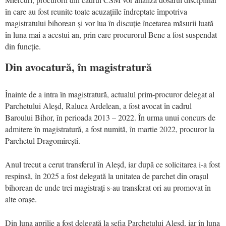
în care au fost reunite toate acuzațiile îndreptate împotriva
magistratului bihorean și vor lua în discuție încetarea măsurii luată
în luna mai a acestui an, prin care procurorul Bene a fost suspendat
din funcție.
Din avocatură, în magistratură
Înainte de a intra în magistratură, actualul prim-procuror delegat al
Parchetului Aleșd, Raluca Ardelean, a fost avocat în cadrul
Baroului Bihor, în perioada 2013 – 2022. În urma unui concurs de
admitere în magistratură, a fost numită, în martie 2022, procuror la
Parchetul Dragomirești.
Anul trecut a cerut transferul în Aleșd, iar după ce solicitarea i-a fost
respinsă, în 2025 a fost delegată la unitatea de parchet din orașul
bihorean de unde trei magistrați s-au transferat ori au promovat în
alte orașe.
Din luna aprilie a fost delegată la șefia Parchetului Aleșd, iar în luna