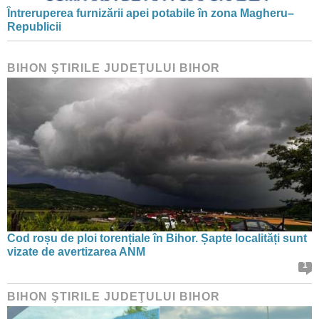
Întreruperea furnizării apei potabile în zona Magheru–
Republicii
BIHON ŞTIRILE JUDEŢULUI BIHOR
Cod roșu de ploi torențiale în Bihor. Șapte localități sunt
vizate de avertizarea ANM
1
BIHON ŞTIRILE JUDEŢULUI BIHOR