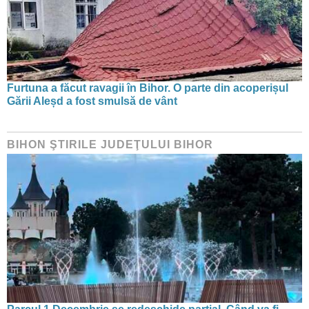
Furtuna a făcut ravagii în Bihor. O parte din acoperișul
Gării Aleșd a fost smulsă de vânt
BIHON ŞTIRILE JUDEŢULUI BIHOR