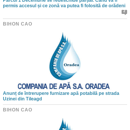
Parcul 1 Decembrie se redeschide parțial. Când va fi
permis accesul și ce zonă va putea fi folosită de orădeni
2
BIHON CAO
Anunț de întrerupere furnizare apă potabilă pe strada
Uzinei din Tileagd
BIHON CAO