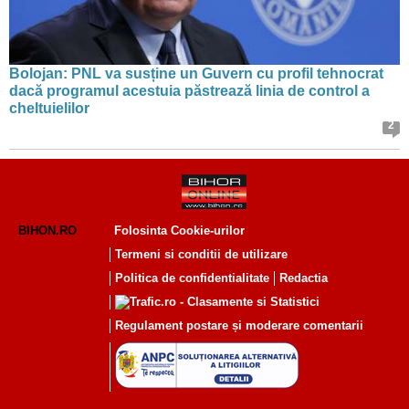
Bolojan: PNL va susține un Guvern cu profil tehnocrat
dacă programul acestuia păstrează linia de control a
cheltuielilor
2
BIHON.RO
Folosinta Cookie-urilor
Termeni si conditii de utilizare
Politica de confidentialitate
Redactia
Regulament postare și moderare comentarii