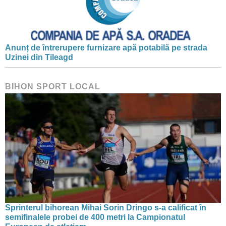
Anunț de întrerupere furnizare apă potabilă pe strada
Uzinei din Tileagd
BIHON SPORT LOCAL
Sprinterul bihorean Mihai Sorin Dringo s-a calificat în
semifinalele probei de 400 metri la Campionatul