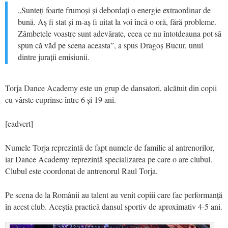
„Sunteți foarte frumoși și debordați o energie extraordinar de
bună. Aș fi stat și m-aș fi uitat la voi încă o oră, fără probleme.
Zâmbetele voastre sunt adevărate, ceea ce nu întotdeauna pot să
spun că văd pe scena aceasta”, a spus Dragoș Bucur, unul
dintre jurații emisiunii.
Torja Dance Academy este un grup de dansatori, alcătuit din copii
cu vârste cuprinse între 6 și 19 ani.
[eadvert]
Numele Torja reprezintă de fapt numele de familie al antrenorilor,
iar Dance Academy reprezintă specializarea pe care o are clubul.
Clubul este coordonat de antrenorul Raul Torja.
Pe scena de la Românii au talent au venit copiii care fac performanță
în acest club. Aceștia practică dansul sportiv de aproximativ 4-5 ani.