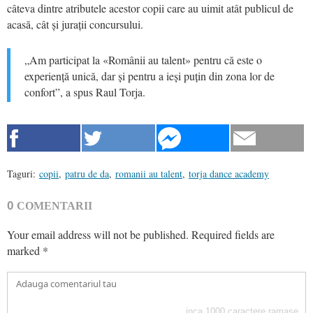
câteva dintre atributele acestor copii care au uimit atât publicul de
acasă, cât și jurații concursului.
„Am participat la «Românii au talent» pentru că este o
experiență unică, dar și pentru a ieși puțin din zona lor de
confort”, a spus Raul Torja.
Taguri:
copii
,
patru de da
,
romanii au talent
,
torja dance academy
0
COMENTARII
Your email address will not be published.
Required fields are
marked
*
inca
1000
caractere ramase