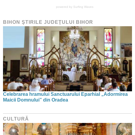
powered by
Surfing Waves
BIHON ŞTIRILE JUDEŢULUI BIHOR
Celebrarea hramului Sanctuarului Eparhial „Adormirea
Maicii Domnului” din Oradea
CULTURĂ