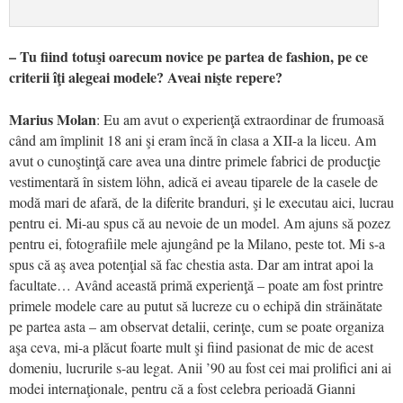
– Tu fiind totuşi oarecum novice pe partea de fashion, pe ce
criterii îţi alegeai modele? Aveai nişte repere?
Marius Molan
: Eu am avut o experienţă extraordinar de frumoasă
când am împlinit 18 ani şi eram încă în clasa a XII-a la liceu. Am
avut o cunoştinţă care avea una dintre primele fabrici de producţie
vestimentară în sistem löhn, adică ei aveau tiparele de la casele de
modă mari de afară, de la diferite branduri, şi le executau aici, lucrau
pentru ei. Mi-au spus că au nevoie de un model. Am ajuns să pozez
pentru ei, fotografiile mele ajungând pe la Milano, peste tot. Mi s-a
spus că aş avea potenţial să fac chestia asta. Dar am intrat apoi la
facultate… Având această primă experienţă – poate am fost printre
primele modele care au putut să lucreze cu o echipă din străinătate
pe partea asta – am observat detalii, cerinţe, cum se poate organiza
aşa ceva, mi-a plăcut foarte mult şi fiind pasionat de mic de acest
domeniu, lucrurile s-au legat. Anii ’90 au fost cei mai prolifici ani ai
modei internaţionale, pentru că a fost celebra perioadă Gianni