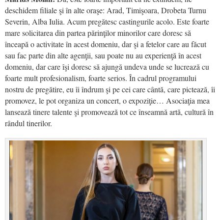
deschidem filiale şi în alte oraşe: Arad, Timişoara, Drobeta Turnu
Severin, Alba Iulia. Acum pregătesc castingurile acolo. Este foarte
mare solicitarea din partea părinţilor minorilor care doresc să
înceapă o activitate în acest domeniu, dar şi a fetelor care au făcut
sau fac parte din alte agenţii, sau poate nu au experienţă în acest
domeniu, dar care îşi doresc să ajungă undeva unde se lucrează cu
foarte mult profesionalism, foarte serios. În cadrul programului
nostru de pregătire, eu îi îndrum şi pe cei care cântă, care pictează, îi
promovez, le pot organiza un concert, o expoziţie… Asociaţia mea
lansează tinere talente şi promovează tot ce înseamnă artă, cultură în
rândul tinerilor.