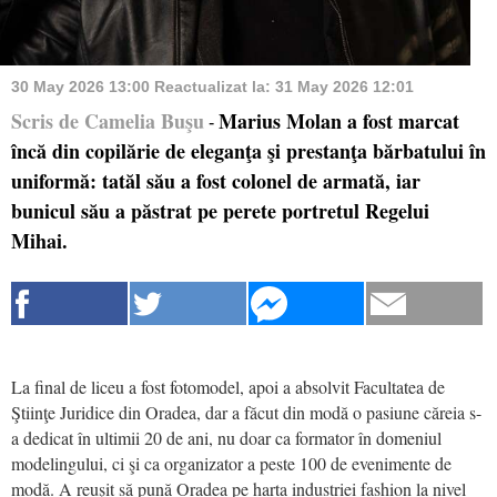
30 May 2026 13:00
Reactualizat la:
31 May 2026 12:01
Scris de Camelia Buşu
Marius Molan a fost marcat
-
încă din copilărie de eleganţa şi prestanţa bărbatului în
uniformă: tatăl său a fost colonel de armată, iar
bunicul său a păstrat pe perete portretul Regelui
Mihai.
La final de liceu a fost fotomodel, apoi a absolvit Facultatea de
Ştiinţe Juridice din Oradea, dar a făcut din modă o pasiune căreia s-
a dedicat în ultimii 20 de ani, nu doar ca formator în domeniul
modelingului, ci şi ca organizator a peste 100 de evenimente de
modă. A reuşit să pună Oradea pe harta industriei fashion la nivel