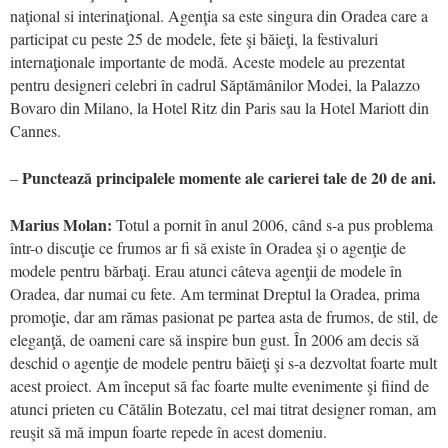
naţional si interinaţional. Agenţia sa este singura din Oradea care a
participat cu peste 25 de modele, fete şi băieţi, la festivaluri
internaţionale importante de modă. Aceste modele au prezentat
pentru designeri celebri în cadrul Săptămânilor Modei, la Palazzo
Bovaro din Milano, la Hotel Ritz din Paris sau la Hotel Mariott din
Cannes.
Punctează principalele momente ale carierei tale de 20 de ani.
–
Marius Molan:
Totul a pornit în anul 2006, când s-a pus problema
într-o discuţie ce frumos ar fi să existe în Oradea şi o agenţie de
modele pentru bărbaţi. Erau atunci câteva agenţii de modele în
Oradea, dar numai cu fete. Am terminat Dreptul la Oradea, prima
promoţie, dar am rămas pasionat pe partea asta de frumos, de stil, de
eleganţă, de oameni care să inspire bun gust. În 2006 am decis să
deschid o agenţie de modele pentru băieţi şi s-a dezvoltat foarte mult
acest proiect. Am început să fac foarte multe evenimente şi fiind de
atunci prieten cu Cătălin Botezatu, cel mai titrat designer roman, am
reuşit să mă impun foarte repede în acest domeniu.