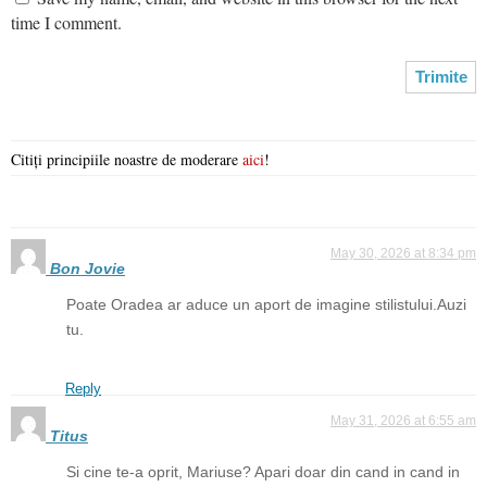
time I comment.
Citiți principiile noastre de moderare
aici
!
May 30, 2026 at 8:34 pm
Bon Jovie
Poate Oradea ar aduce un aport de imagine stilistului.Auzi
tu.
Reply
May 31, 2026 at 6:55 am
Titus
Si cine te-a oprit, Mariuse? Apari doar din cand in cand in