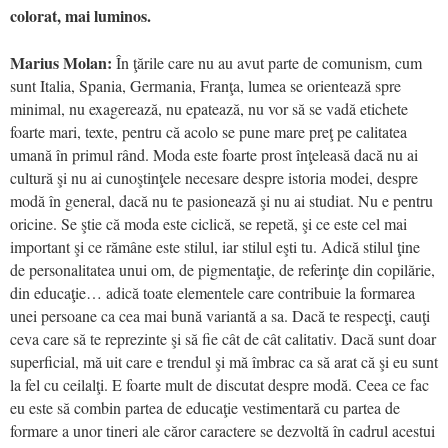
colorat, mai luminos.
Marius Molan:
În ţările care nu au avut parte de comunism, cum
sunt Italia, Spania, Germania, Franţa, lumea se orientează spre
minimal, nu exagerează, nu epatează, nu vor să se vadă etichete
foarte mari, texte, pentru că acolo se pune mare preţ pe calitatea
umană în primul rând. Moda este foarte prost înţeleasă dacă nu ai
cultură şi nu ai cunoştinţele necesare despre istoria modei, despre
modă în general, dacă nu te pasionează şi nu ai studiat. Nu e pentru
oricine. Se ştie că moda este ciclică, se repetă, şi ce este cel mai
important şi ce rămâne este stilul, iar stilul eşti tu. Adică stilul ţine
de personalitatea unui om, de pigmentaţie, de referinţe din copilărie,
din educaţie… adică toate elementele care contribuie la formarea
unei persoane ca cea mai bună variantă a sa. Dacă te respecţi, cauţi
ceva care să te reprezinte şi să fie cât de cât calitativ. Dacă sunt doar
superficial, mă uit care e trendul şi mă îmbrac ca să arat că şi eu sunt
la fel cu ceilalţi. E foarte mult de discutat despre modă. Ceea ce fac
eu este să combin partea de educaţie vestimentară cu partea de
formare a unor tineri ale căror caractere se dezvoltă în cadrul acestui