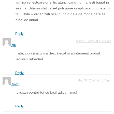
lumina reflectoarelor si fix atunci cand nu mai esti bagat in
seama. Uite un sfat care-l poti pune in aplicare cu prietenul
tau, Bote – organizati ocel putin o gala de moda care sa
aiba loc anual.
Reply
May 31, 2026 at 11:24 am
țiți
frate, zici că acum a descălecat și a întemeiat orașul.
ladislau reloaded.
Reply
May 31, 2026 at 1:34 pm
Didi
felicitari pentru tot ce faci! adica nimic!
Reply