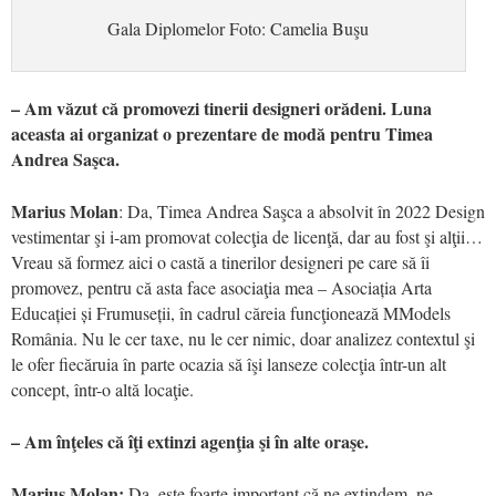
Gala Diplomelor Foto: Camelia Buşu
– Am văzut că promovezi tinerii designeri orădeni. Luna
aceasta ai organizat o prezentare de modă pentru Timea
Andrea Saşca.
Marius Molan
: Da, Timea Andrea Saşca a absolvit în 2022 Design
vestimentar şi i-am promovat colecţia de licenţă, dar au fost şi alţii…
Vreau să formez aici o castă a tinerilor designeri pe care să îi
promovez, pentru că asta face asociaţia mea – Asociația Arta
Educației și Frumuseții, în cadrul căreia funcţionează MModels
România. Nu le cer taxe, nu le cer nimic, doar analizez contextul şi
le ofer fiecăruia în parte ocazia să îşi lanseze colecţia într-un alt
concept, într-o altă locaţie.
– Am înţeles că îţi extinzi agenţia şi în alte oraşe.
Marius Molan:
Da, este foarte important că ne extindem, ne