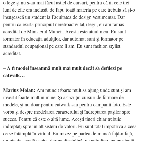
o lege şi nu s-au mai făcut astfel de cursuri, pentru că în cele trei
luni de zile era inclusă, de fapt, toată materia pe care trebuia să şi-o
însuşească un student la Facultatea de design vestimentar. Dar
pentru că există principiul neretroactivităţii legii, eu am rămas
acreditat de Ministerul Muncii. Acesta este atuul meu. Eu sunt
formator în educaţia adulţilor, dar automat sunt şi formator pe
standardul ocupaţional pe care îl am. Eu sunt fashion stylist
acreditat.
– A fi model înseamnă mult mai mult decât să defilezi pe
catwalk…
Marius Molan:
Am muncit foarte mult să ajung unde sunt şi am
investit foarte mult în mine. Şi astăzi ţin cursuri de formare de
modele, şi nu doar pentru catwalk sau pentru campanii foto. Este
vorba şi despre modelarea caracterului şi îndreptarea paşilor spre
succes. Pentru că este o altă lume. Aceşti tineri chiar trebuie
îndreptaţi spre un alt sistem de valori. Eu sunt total împotriva a ceea
ce se întâmplă în virtual. Eu mizez pe partea de muncă faţă-n faţă,
un pic de şcoală veche, dar pe disciplină, pe atitudine, pe prestanţă.