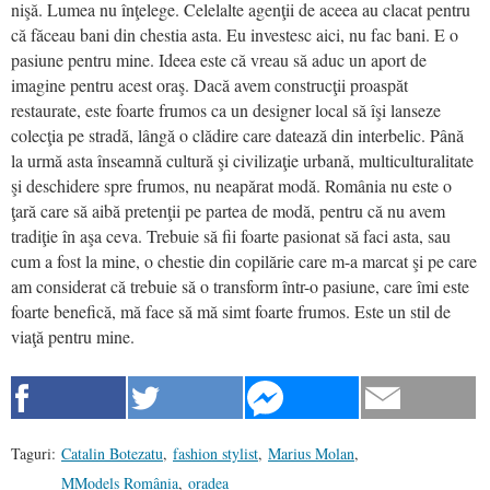
nişă. Lumea nu înţelege. Celelalte agenţii de aceea au clacat pentru
că făceau bani din chestia asta. Eu investesc aici, nu fac bani. E o
pasiune pentru mine. Ideea este că vreau să aduc un aport de
imagine pentru acest oraş. Dacă avem construcţii proaspăt
restaurate, este foarte frumos ca un designer local să îşi lanseze
colecţia pe stradă, lângă o clădire care datează din interbelic. Până
la urmă asta înseamnă cultură şi civilizaţie urbană, multiculturalitate
şi deschidere spre frumos, nu neapărat modă. România nu este o
ţară care să aibă pretenţii pe partea de modă, pentru că nu avem
tradiţie în aşa ceva. Trebuie să fii foarte pasionat să faci asta, sau
cum a fost la mine, o chestie din copilărie care m-a marcat şi pe care
am considerat că trebuie să o transform într-o pasiune, care îmi este
foarte benefică, mă face să mă simt foarte frumos. Este un stil de
viaţă pentru mine.
Taguri:
Catalin Botezatu
,
fashion stylist
,
Marius Molan
,
MModels România
,
oradea