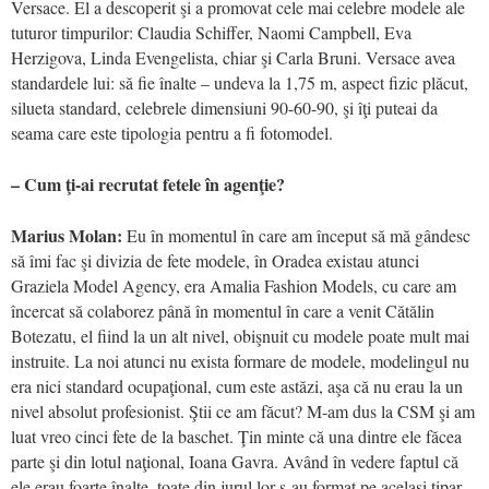
Versace. El a descoperit şi a promovat cele mai celebre modele ale
tuturor timpurilor: Claudia Schiffer, Naomi Campbell, Eva
Herzigova, Linda Evengelista, chiar şi Carla Bruni. Versace avea
standardele lui: să fie înalte – undeva la 1,75 m, aspect fizic plăcut,
silueta standard, celebrele dimensiuni 90-60-90, şi îţi puteai da
seama care este tipologia pentru a fi fotomodel.
– Cum ţi-ai recrutat fetele în agenţie?
Marius Molan:
Eu în momentul în care am început să mă gândesc
să îmi fac şi divizia de fete modele, în Oradea existau atunci
Graziela Model Agency, era Amalia Fashion Models, cu care am
încercat să colaborez până în momentul în care a venit Cătălin
Botezatu, el fiind la un alt nivel, obişnuit cu modele poate mult mai
instruite. La noi atunci nu exista formare de modele, modelingul nu
era nici standard ocupaţional, cum este astăzi, aşa că nu erau la un
nivel absolut profesionist. Ştii ce am făcut? M-am dus la CSM şi am
luat vreo cinci fete de la baschet. Ţin minte că una dintre ele făcea
parte şi din lotul naţional, Ioana Gavra. Având în vedere faptul că
ele erau foarte înalte, toate din jurul lor s-au format pe acelaşi tipar.