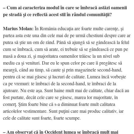
– Cum ai caracteriza modul în care se îmbracă astăzi oamenii
pe stradă și ce reflectă acest stil în rândul comunităţii?
Marius Molan:
În România educaţia are foarte multe carenţe, şi
partea asta este una din cele mai de pe urmă chestiuni despre care ar
putea să ştie un om de rând. Până să ajungă să se gândească la felul
cum se îmbracă, cum să arate, ei trebuie să se gândească ce pun pe
masă a doua zi, şi majoritatea oamenilor trăiesc la un nivel sub
mediu ca şi venituri. Dar eu le spun celor pe care îi pregătesc să
meargă, când au timp, să caute şi prin magazinele second-hand,
pentru că se mai găsesc şi lucruri de calitate. Lumea încă vorbeşte
ca pe vremuri: te îmbraci de la second-hand, te îmbraci de la
ajutoare. Nu este aşa. Sunt haine mult mai de calitate, chiar dacă au
fost purtate, decât cele care se găsesc, marea lor majoritate, în
comerţ. Ştim foarte bine că s-a diminuat foarte mult calitatea
articolelor vestimentare. Sunt puţini care mai produc calitativ, iar
cele de calitate sunt foarte, foarte scumpe.
– Am observat că în Occident lumea se îmbracă mult mai