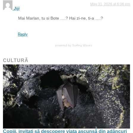
May 31, 2026 at 6:06 pm
Jiji
Mai Marlan, tu si Bote ….? Hai zi-ne, ti-a ….?
Reply
powered by
Surfing Waves
CULTURĂ
Copiii, invitați să descopere viața ascunsă din adâncuri