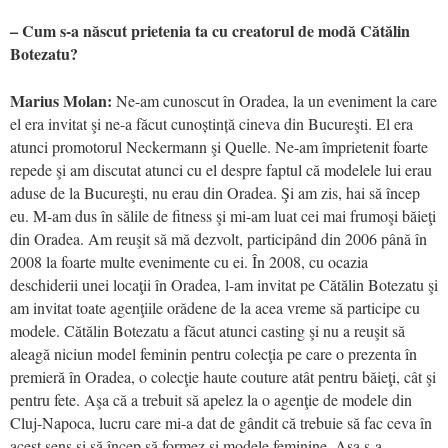
– Cum s-a născut prietenia ta cu creatorul de modă Cătălin
Botezatu?
Marius Molan:
Ne-am cunoscut în Oradea, la un eveniment la care
el era invitat şi ne-a făcut cunoștință cineva din Bucureşti. El era
atunci promotorul Neckermann şi Quelle. Ne-am împrietenit foarte
repede şi am discutat atunci cu el despre faptul că modelele lui erau
aduse de la Bucureşti, nu erau din Oradea. Şi am zis, hai să încep
eu. M-am dus în sălile de fitness şi mi-am luat cei mai frumoşi băieţi
din Oradea. Am reuşit să mă dezvolt, participând din 2006 până în
2008 la foarte multe evenimente cu ei. În 2008, cu ocazia
deschiderii unei locaţii în Oradea, l-am invitat pe Cătălin Botezatu şi
am invitat toate agenţiile orădene de la acea vreme să participe cu
modele. Cătălin Botezatu a făcut atunci casting şi nu a reuşit să
aleagă niciun model feminin pentru colecţia pe care o prezenta în
premieră în Oradea, o colecţie haute couture atât pentru băieţi, cât şi
pentru fete. Aşa că a trebuit să apelez la o agenţie de modele din
Cluj-Napoca, lucru care mi-a dat de gândit că trebuie să fac ceva în
acest sens şi să încep să formez şi modele feminine. Aşa s-a