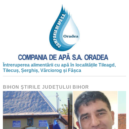
Întreruperea alimentării cu apă în localitățile Tileagd,
Tilecuș, Șerghiș, Vârciorog și Fâșca
BIHON ŞTIRILE JUDEŢULUI BIHOR