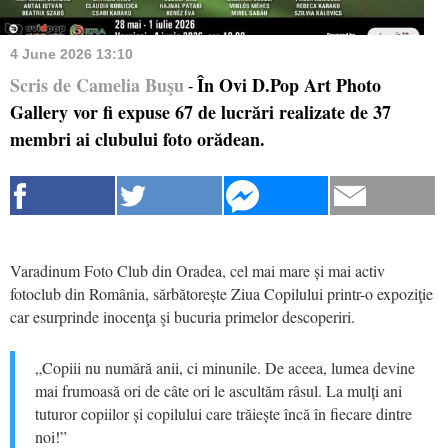
4 June 2026 13:10
Scris de Camelia Buşu
În Ovi D.Pop Art Photo
-
Gallery vor fi expuse 67 de lucrări realizate de 37
membri ai clubului foto orădean.
Varadinum Foto Club din Oradea, cel mai mare și mai activ
fotoclub din România, sărbătorește Ziua Copilului printr-o expoziţie
car esurprinde inocenţa şi bucuria primelor descoperiri.
„Copiii nu numără anii, ci minunile. De aceea, lumea devine
mai frumoasă ori de câte ori le ascultăm râsul. La mulți ani
tuturor copiilor și copilului care trăiește încă în fiecare dintre
noi!”