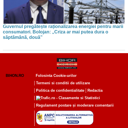
Guvernul pregătește raționalizarea energiei pentru marii
consumatori. Bolojan: „Criza ar mai putea dura o
săptămână, două”
BIHON.RO
Folosinta Cookie-urilor
Termeni si conditii de utilizare
Politica de confidentialitate
Redactia
Regulament postare și moderare comentarii