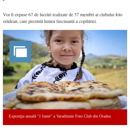
Vor fi expuse 67 de lucrări realizate de 37 membri ai clubului foto
orădean, care prezintă lumea fascinantă a copilăriei.
Expoziţia anuală “1 Iunie” a Varadinum Foto Club din Oradea