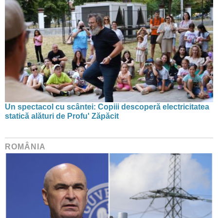
Un spectacol cu scântei: Copiii descoperă electricitatea
statică alături de Profu' Zăpăcit
ROMÂNIA