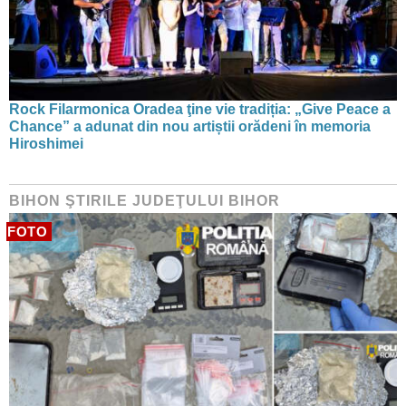
Rock Filarmonica Oradea ţine vie tradiția: „Give Peace a
Chance” a adunat din nou artiștii orădeni în memoria
Hiroshimei
BIHON ŞTIRILE JUDEŢULUI BIHOR
FOTO