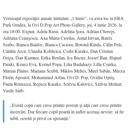
Vernisajul expoziţiei anuale intitulate „1 Iunie”, va avea loc la ERA
Park Oradea, la Ovi D.Pop Art Photo Gallery, joi, 4 iunie 2026, la
ora 18:00. Expun: Adela Rusu, Adelina Şora, Adrian Cheregi,
Adriana Ceauşescu, Ana Maria Ciordas, Antal Istvan, Batrix
Szabo, Bianca Baidoc, Bianca Caciora, Botond Kinda, Călin Pele,
Cătălin Arcu, Claudia Koblicica, Csabi Karako, Dan Cristian
Griga, Dan Kamner, Erika Berdan, Ica Bacter, Jozsef Ban, Hajnal
Pataki, Kenez Eva, Kornel Popa, Lilia Budahazy, Lilla Csurka,
Marian Plaino, Mariana Scubli, Miklos Mehes, Mirel Sabău, Mircea
Florin Apostol, Mohammed Arfan, Ovi D. Pop, Ovidiu Opriş,
Paula Romocea, Repeca Karako, Szilvia Kalovics, Szilvia Molnar,
Vasile Sârb.
„Există copii care cresc printre povești și alții care cresc printre
încercări. Dar fiecare copil poartă în suflet aceeași nevoie: să fie
iubit, ocrotit și privit cu speranță.”