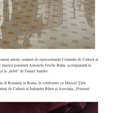
oment artistic susținut de reprezentanții Centrului de Cultură al
i de muzică populară Antonela Ferche Buțiu, acompaniată la
 și la „dobă” de Daniel Sandró.
ia di Romania in Roma, în colaborare cu Muzeul Ţării
ul de Cultură al Județului Bihor și Asociația „Prietenii