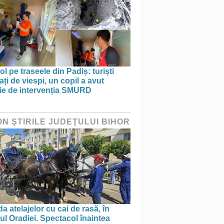
ol pe traseele din Padiș: turiști
ați de viespi, un copil a avut
ie de intervenția SMURD
ON ŞTIRILE JUDEŢULUI BIHOR
a atelajelor cu cai de rasă, în
ul Oradiei. Spectacol înaintea