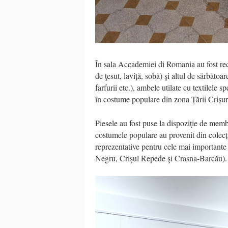
În sala Accademiei di Romania au fost reco
de ţesut, laviță, sobă) şi altul de sărbăto
farfurii etc.), ambele utilate cu textilele 
în costume populare din zona Țării Crișuri
Piesele au fost puse la dispoziţie de membr
costumele populare au provenit din colecț
reprezentative pentru cele mai importante
Negru, Crişul Repede şi Crasna-Barcău).