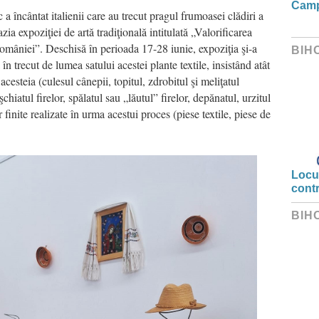
Camp
încântat italienii care au trecut pragul frumoasei clădiri a
expoziţiei de artă tradiţională intitulată „Valorificarea
României”. Deschisă în perioada 17-28 iunie, expoziţia şi-a
BIH
 trecut de lumea satului acestei plante textile, insistând atât
cesteia (culesul cânepii, topitul, zdrobitul şi meliţatul
şchiatul firelor, spălatul sau „lăutul” firelor, depănatul, urzitul
r finite realizate în urma acestui proces (piese textile, piese de
Locui
cont
BIH