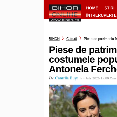
HOME
ŞTIRI
ÎNTRERUPERI 
BIHON
Cultură
Piese de patrimoniu î
Piese de patrim
costumele popul
Antonela Ferch
De
Camelia Buşu
la 4 July 2026 15:00
Reac