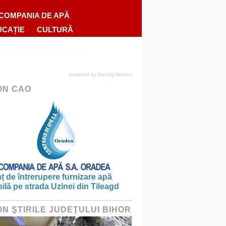
COMPANIA DE APĂ
UCAȚIE
CULTURĂ
powered by
Surfing Waves
ON CAO
 de întrerupere furnizare apă
ilă pe strada Uzinei din Tileagd
ON ŞTIRILE JUDEŢULUI BIHOR