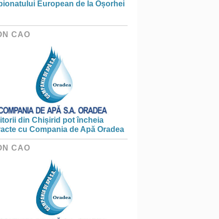
ionatului European de la Oșorhei
ON CAO
torii din Chișirid pot încheia
racte cu Compania de Apă Oradea
ON CAO