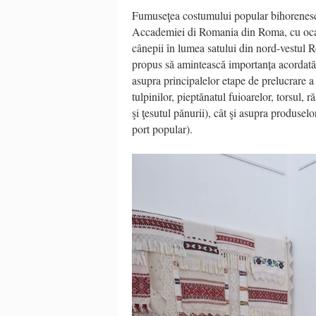
Fumuseţea costumului popular bihorenesc a 
Accademiei di Romania din Roma, cu ocazia 
cânepii în lumea satului din nord-vestul 
propus să amintească importanța acordată în
asupra principalelor etape de prelucrare a a
tulpinilor, pieptănatul fuioarelor, torsul, ră
şi ţesutul pănurii), cât şi asupra produselo
port popular).