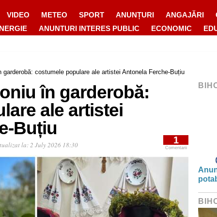
VIDEO
METEO
SPORT
ANUNȚURI
ANGAJĂRI
ENERGIE
ANUNTURI INTERES PUBLIC
ECONOMIC
ED
n garderobă: costumele populare ale artistei Antonela Ferche-Buțiu
BIH
oniu în garderobă:
are ale artistei
e-Buțiu
1
tualizat la:
2 July 2026 18:30
Comentarii
Anunț
potab
BIH