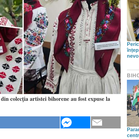
Peric
înțep
nevo
BIH
in colecţia artistei bihorene au fost expuse la
Parad
centr