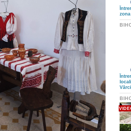
Între
zona
BIH
Între
local
Vârc
BIH
VIDE