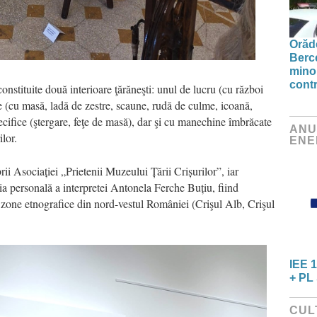
Orăde
Berc
minor
contr
nstituite două interioare ţărăneşti: unul de lucru (cu război
are (cu masă, ladă de zestre, scaune, rudă de culme, icoană,
specifice (ştergare, feţe de masă), dar şi cu manechine îmbrăcate
ANU
lor.
ENE
ii Asociației „Prietenii Muzeului Țării Crișurilor”, iar
ia personală a interpretei Antonela Ferche Buțiu, fiind
 zone etnografice din nord-vestul României (Crişul Alb, Crişul
IEE 1
+ PL 
CUL