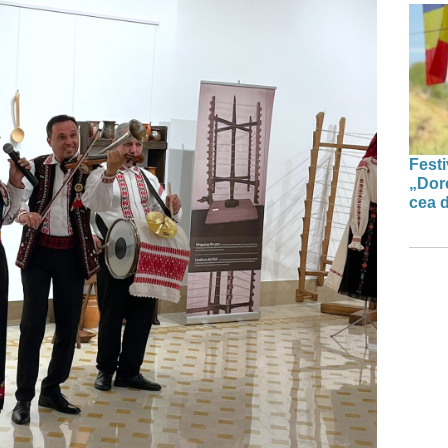
Festi
„Dor
cea d