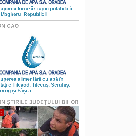
ruperea furnizării apei potabile în
 Magheru–Republicii
ON CAO
ruperea alimentării cu apă în
itățile Tileagd, Tilecuș, Șerghiș,
iorog și Fâșca
ON ŞTIRILE JUDEŢULUI BIHOR
O