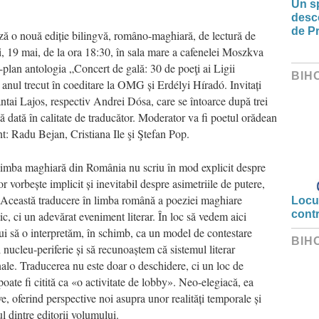
Un sp
desco
de Pr
ză o nouă ediție bilingvă, româno-maghiară, de lectură de
, 19 mai, de la ora 18:30, în sala mare a cafenelei Moszkva
-plan antologia „
Concert de gală: 30 de poeţi
ai Ligii
BIH
 anul trecut în coeditare la OMG și Erdélyi Híradó. Invitați
ntai Lajos, respectiv Andrei Dósa, care se întoarce după trei
tă dată în calitate de traducător. Moderator va fi poetul orădean
 Radu Bejan, Cristiana Ile şi Ştefan Pop.
e limba maghiară din România nu scriu în mod explicit despre
r vorbește implicit și inevitabil despre asimetriile de putere,
ă. Această traducere în limba română a poeziei maghiare
Locui
cont
c, ci un adevărat eveniment literar. În loc să vedem aici
ebui să o interpretăm, în schimb, ca un model de contestare
BIH
 nucleu-periferie și să recunoaștem că sistemul literar
onale. Traducerea nu este doar o deschidere, ci un loc de
oate fi citită ca «o activitate de lobby». Neo-elegiacă, ea
ve, oferind perspective noi asupra unor realități temporale și
 dintre editorii volumului.