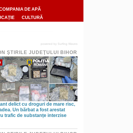
COMPANIA DE APĂ
UCAȚIE
CULTURĂ
powered by
Surfing Waves
ON ŞTIRILE JUDEŢULUI BIHOR
O
ant delict cu droguri de mare risc,
adea. Un bărbat a fost arestat
u trafic de substanțe interzise