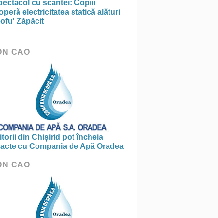
ectacol cu scântei: Copiii
peră electricitatea statică alături
ofu' Zăpăcit
ON CAO
torii din Chișirid pot încheia
racte cu Compania de Apă Oradea
ON CAO