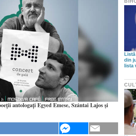
BIH
Listă
din j
lista
CUL
 poeții antologați Egyed Emese, Szántai Lajos şi