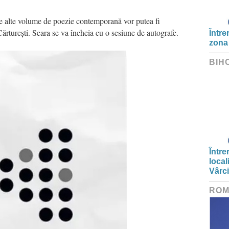
 alte volume de poezie contemporană vor putea fi
 Cărturești. Seara se va încheia cu o sesiune de autografe.
Între
zona
BIH
Între
local
Vârc
ROM