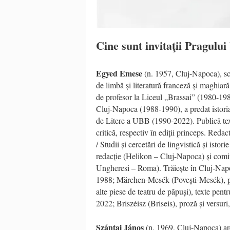
Cine sunt invitaţii Pragului
Egyed Emese
(n. 1957, Cluj-Napoca), scr
de limbă și literatură franceză și maghiar
de profesor la Liceul „Brassai” (1980-198
Cluj-Napoca (1988-1990), a predat istoria l
de Litere a UBB (1990-2022). Publică texte l
critică, respectiv în ediții princeps. Redac
/ Studii și cercetări de lingvistică și ist
redacție (Helikon – Cluj-Napoca) și comite
Ungheresi – Roma). Trăiește în Cluj-Nap
1988; Märchen-Mesék (
Povești-Mes
ék), 
alte piese de teatru de păpuși
), texte pent
2022;
Brisz
éisz (
Briseis), proză și versuri
Szántai
János
(n. 1969, Cluj-Napoca) are