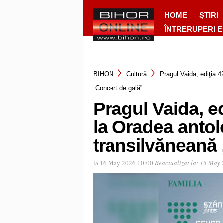
HOME
ŞTIRI
ÎNTRERUPERI 
BIHON
Cultură
Pragul Vaida, ediţia 
„Concert de gală”
Pragul Vaida, ed
la Oradea antol
transilvăneană
la 16 May 2026 10:00
Reactualizat la:
15 May 