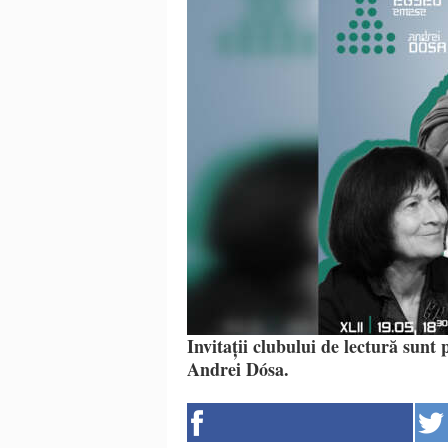
Invitații clubului de lectură sunt
Andrei Dósa.