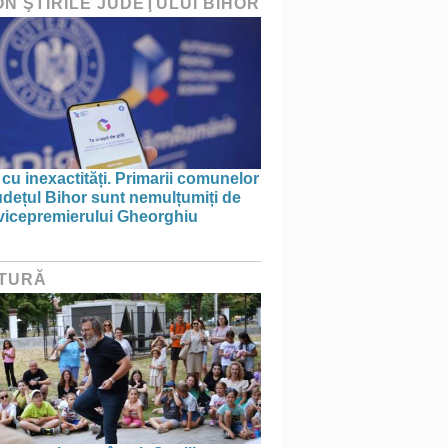
ON ŞTIRILE JUDEŢULUI BIHOR
 cu inexactități. Primarii comunelor
udețul Bihor sunt nemulțumiți de
 vicepremierului Gheorghiu
TURĂ