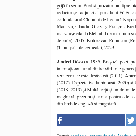
grijă în sertar. Poet și prozator multiprem
redactor-șef adjunct al portalului F
őtér.ro
co-fondatorul Clubului de Lectură Nepot
Manasia, Claudiu Groza și François Br
éd
márványelefánt
(Elefantul de marmură și 
departe
), 2005; Kolozsvári Robinson (Ro
(Tipul pată de cerneală), 2023.
Andrei Dósa
(n. 1985, Brașov), poet, pro
internațional, unul dintre vârfurile genera
veni ceea ce este desăvârșit (2011), Ame
(2017), Expectativa luminoasă (2020) și U
(2018, 2019) și Multă forță și un dram de
maghiară, precum și cartea pentru adoles
din limbile engleză și maghiară.
Taguri:
antologie
,
concert de gala
,
Moskva
,
p