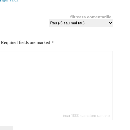
filtreaza comentariile
Required fields are marked
*
inca
1000
caractere ramase