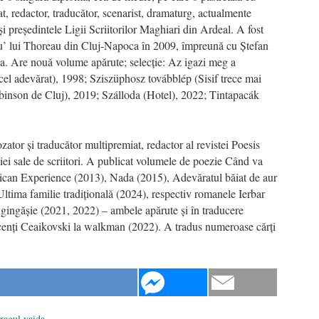
iat, redactor, traducător, scenarist, dramaturg, actualmente
și președintele Ligii Scriitorilor Maghiari din Ardeal. A fost
u
’ lui
Thoreau din Cluj-Napoca în 2009, împreună cu Ștefan
a. Are nouă volume apărute; selecție: Az igazi meg a
cel adevărat), 1998;
Sziszüphosz továbblép (
Sisif trece mai
binson de Cluj), 2019
;
Szálloda (Hotel),
2022;
Tintapacák
zator și traducător multipremiat, redactor al revistei Poesis
ției sale de scriitori. A publicat volumele de poezie Când va
rican Experience (2013), Nada (2015), Adevăratul băiat de aur
ltima familie tradițională (2024), respectiv romanele Ierbar
 gingășie (2021, 2022) – ambele apărute și în traducere
cenți Ceaikovski la walkman (2022). A tradus numeroase cărți
ragul vaida