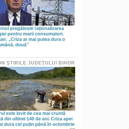
nul pregătește raționalizarea
iei pentru marii consumatori.
an: „Criza ar mai putea dura o
ămână, două”
ON ŞTIRILE JUDEŢULUI BIHOR
ul este lovit de cea mai cruntă
ă din ultimii 140 de ani. Criza apei
i dura cel puțin până în octombrie