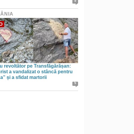
5
ÂNIA
O
u revoltător pe Transfăgărășan:
rist a vandalizat o stâncă pentru
” și a sfidat martorii
5