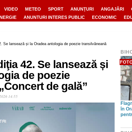
VIDEO
METEO
SPORT
ANUNȚURI
ANGAJĂRI
ENERGIE
ANUNTURI INTERES PUBLIC
ECONOMIC
ED
42. Se lansează și la Oradea antologia de poezie transilvăneană
BIH
iţia 42. Se lansează și
FOT
ogia de poezie
 „Concert de gală”
2026 14:55
Flagr
în Or
pentr