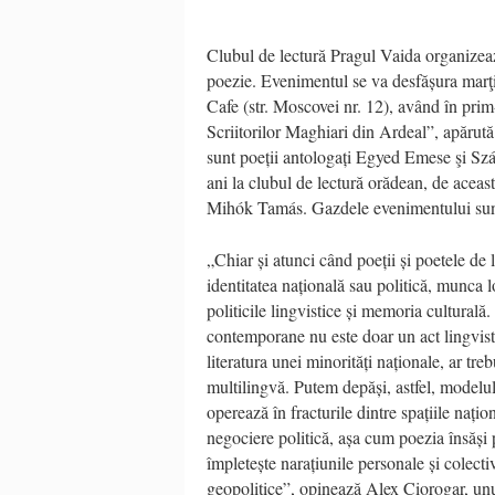
Clubul de lectură Pragul Vaida organizea
poezie. Evenimentul se va desfășura marţi
Cafe (str. Moscovei nr. 12), având în prim
Scriitorilor Maghiari din Ardeal”, apărută
sunt poeții antologați Egyed Emese şi Szá
ani la clubul de lectură orădean, de aceas
Mihók Tamás. Gazdele evenimentului sunt:
„Chiar și atunci când poeții și poetele d
identitatea națională sau politică, munca lo
politicile lingvistice și memoria cultural
contemporane nu este doar un act lingvisti
literatura unei minorități naționale, ar tr
multilingvă. Putem depăși, astfel, modelul
operează în fracturile dintre spațiile nați
negociere politică, așa cum poezia însăși p
împletește narațiunile personale și colecti
geopolitice”, opinează Alex Ciorogar, unul