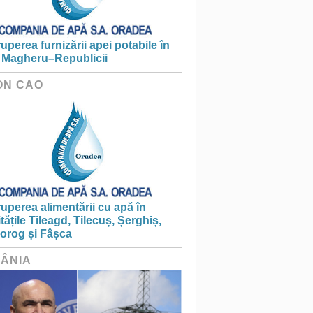
ruperea furnizării apei potabile în
 Magheru–Republicii
ON CAO
ruperea alimentării cu apă în
itățile Tileagd, Tilecuș, Șerghiș,
iorog și Fâșca
ÂNIA