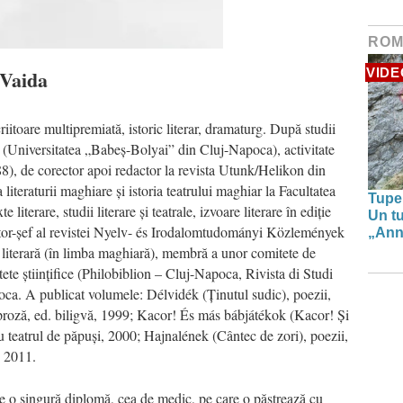
ROM
 Vaida
VIDE
iitoare multipremiată, istoric literar, dramaturg. După studii
ă (Universitatea „Babeș-Bolyai” din Cluj-Napoca), activitate
8), de corector apoi redactor la revista Utunk/Helikon din
iteraturii maghiare și istoria teatrului maghiar la Facultatea
Tupe
iterare, studii literare și teatrale, izvoare literare în ediție
Un tu
tor-șef al revistei Nyelv-
és Irodalomtudományi Közlemények
„Anna
orie literară (în limba maghiară), membră a unor comitete de
te științifice (Philobiblion – Cluj-Napoca, Rivista di Studi
oca. A publicat volumele: D
élvidék (
Ținutul sudic
), poezii,
proză, ed. biligvă, 1999; Kacor! És más bábjátékok (Kacor!
Și
ru teatrul de păpuși, 2000; Hajnalének (
Cântec de zori
), poezii,
, 2011.
 o singură diplomă, cea de medic, pe care o păstrează cu