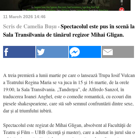
11 March 2026 14:46
Scris de Camelia Buşu
Spectacolul este pus în scenă la
-
Sala Transilvania de tânărul regizor Mihai Gligan.
A treia premieră
a lunii martie pe care o lansează Trupa Iosif Vulcan
a Teatrului Regina Maria
se va juca în 15 şi 16 martie,
de la orele
19:00, la Sala Transilvania. „Tandrețea”, de Alfredo Sanzol, în
traducerea Ioanei Anghel, este o comedie romantică, cu ecouri din
piesele shakespeariene, care stă sub semnul confruntării dintre sexe,
dar și al triumfului iubirii.
Spectacolul este regizat de Mihai Gligan, absolvent al Facultăţii de
Teatru și Film – UBB (licenţă şi master), care a adunat în jurul său o