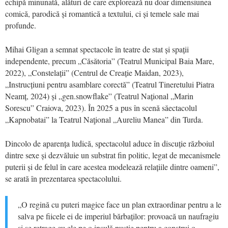
echipă minunată, alături de care explorează nu doar dimensiunea
comică, parodică și romantică a textului, ci și temele sale mai
profunde.
Mihai Gligan a semnat spectacole în teatre de stat și spații
independente, precum „Căsătoria” (Teatrul Municipal Baia Mare,
2022), „Constelații” (Centrul de Creație Maidan, 2023),
„Instrucțiuni pentru asamblare corectă” (Teatrul Tineretului Piatra
Neamț, 2024) și „gen.snowflake” (Teatrul Național „Marin
Sorescu” Craiova, 2023). În 2025 a pus în scenă săectacolul
„Kapnobatai” la Teatrul Naţional „Aureliu Manea” din Turda.
Dincolo de aparența ludică, spectacolul aduce în discuție războiul
dintre sexe și dezvăluie un substrat fin politic, legat de mecanismele
puterii și de felul în care acestea modelează relațiile dintre oameni”,
se arată în prezentarea spectacolului.
„O regină cu puteri magice face un plan extraordinar pentru a le
salva pe fiicele ei de imperiul bărbaților: provoacă un naufragiu
și se retrage cu ele pe o insulă pustie pentru a construi o