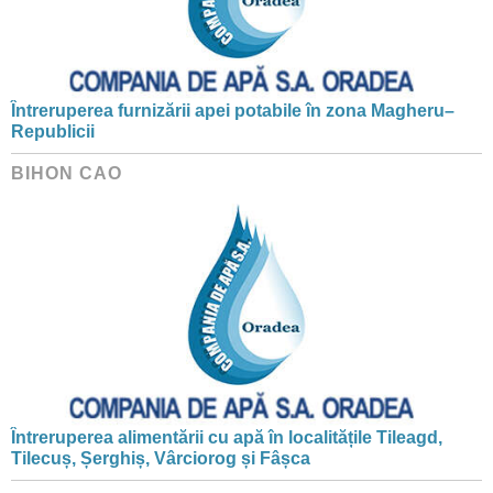
Întreruperea furnizării apei potabile în zona Magheru–
Republicii
BIHON CAO
Întreruperea alimentării cu apă în localitățile Tileagd,
Tilecuș, Șerghiș, Vârciorog și Fâșca