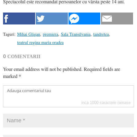
Spectacolul este recomandat persoanelor cu vârsta peste 14 ani.
Taguri:
Mihai Gligan
,
premiera
,
Sala Transilvania
,
tandretea
,
teatrul regina maria oradea
0
COMENTARII
Your email address will not be published.
Required fields are
marked
*
inca
1000
caractere ramase