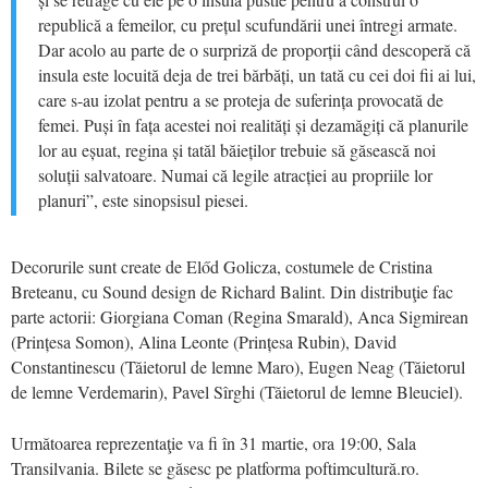
republică a femeilor, cu prețul scufundării unei întregi armate.
Dar acolo au parte de o surpriză de proporții când descoperă că
insula este locuită deja de trei bărbăți, un tată cu cei doi fii ai lui,
care s-au izolat pentru a se proteja de suferința provocată de
femei. Puși în fața acestei noi realități și dezamăgiți că planurile
lor au eșuat, regina și tatăl băieților trebuie să găsească noi
soluții salvatoare. Numai că legile atracției au propriile lor
planuri”, este sinopsisul piesei.
Decorurile sunt create de Előd Golicza, costumele de Cristina
Breteanu, cu Sound design de Richard Balint. Din distribuţie fac
parte actorii: Giorgiana Coman (Regina Smarald), Anca Sigmirean
(Prințesa Somon), Alina Leonte (Prințesa Rubin), David
Constantinescu (Tăietorul de lemne Maro), Eugen Neag (Tăietorul
de lemne Verdemarin), Pavel Sîrghi (Tăietorul de lemne Bleuciel).
Următoarea reprezentaţie va fi în 31 martie, ora 19:00, Sala
Transilvania. Bilete se găsesc pe platforma poftimcultură.ro.