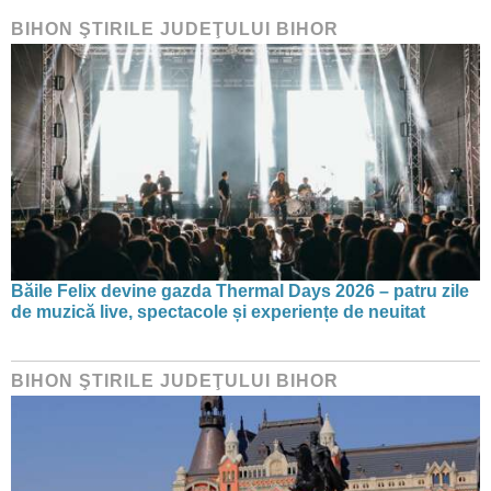
BIHON ŞTIRILE JUDEŢULUI BIHOR
Băile Felix devine gazda Thermal Days 2026 – patru zile
de muzică live, spectacole și experiențe de neuitat
BIHON ŞTIRILE JUDEŢULUI BIHOR