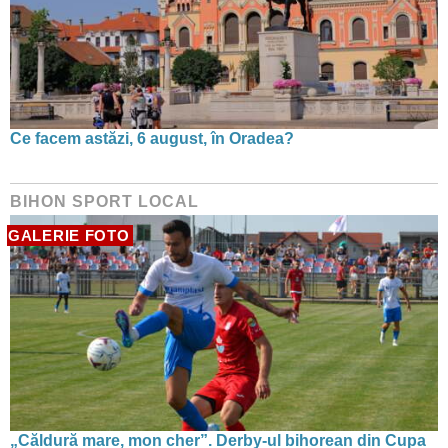
Ce facem astăzi, 6 august, în Oradea?
BIHON SPORT LOCAL
GALERIE FOTO
„Căldură mare, mon cher”. Derby-ul bihorean din Cupa