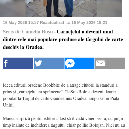
16 May 2026 15:57
Reactualizat la:
16 May 2026 18:21
Scris de Camelia Buşu
Carneţelul a devenit unul
-
dintre cele mai populare produse ale târgului de carte
deschis la Oradea.
Ideea editurii orădene Bookbite de a atrage cititorii la standuri a
prins şi
„
carneţelul cu sprâncene”
#JeSuisBolo
a devenit foarte
popular la Târgul de carte Gaudeamus Oradea, amplasat în Piaţa
Unirii.
Marea surpriză pentru editori a fost să îl vadă vineri seara, cu puţin
timp înainte de închiderea târgului, chiar pe Ilie Bolojan. Nici nu au