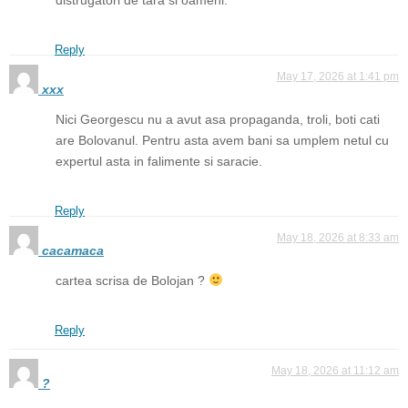
Reply
May 17, 2026 at 1:41 pm
xxx
Nici Georgescu nu a avut asa propaganda, troli, boti cati
are Bolovanul. Pentru asta avem bani sa umplem netul cu
expertul asta in falimente si saracie.
Reply
May 18, 2026 at 8:33 am
cacamaca
cartea scrisa de Bolojan ?
Reply
May 18, 2026 at 11:12 am
?