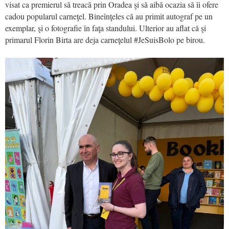
visat ca premierul să treacă prin Oradea şi să aibă ocazia să îi ofere
cadou popularul carneţel. Bineînţeles că au primit autograf pe un
exemplar, şi o fotografie în faţa standului. Ulterior au aflat că şi
primarul Florin Birta are deja carneţelul
#JeSuisBolo
pe birou.