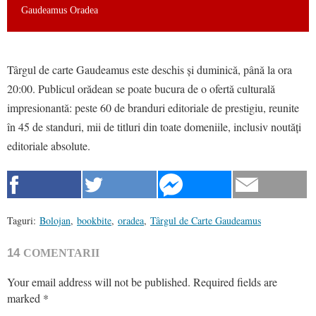
Gaudeamus Oradea
Târgul de carte Gaudeamus este deschis şi duminică, până la ora
20:00.
Publicul orădean se poate bucura de o ofertă culturală
impresionantă: peste 60 de branduri editoriale de prestigiu, reunite
în 45 de standuri, mii de titluri din toate domeniile, inclusiv noutăți
editoriale absolute
.
Taguri:
Bolojan
,
bookbite
,
oradea
,
Târgul de Carte Gaudeamus
14
COMENTARII
Your email address will not be published.
Required fields are
marked
*