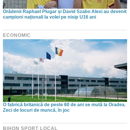
Orădenii Raphael Plugar și David Szabo Alexi au devenit
campioni naționali la volei pe nisip U16 ani
ECONOMIC
O fabrică britanică de peste 60 de ani se mută la Oradea.
Zeci de locuri de muncă, în joc
BIHON SPORT LOCAL