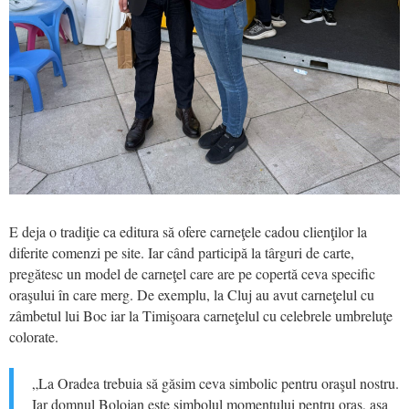
E deja o tradiţie ca editura să ofere carneţele cadou clienţilor la
diferite comenzi pe site. Iar când participă la târguri de carte,
pregătesc un model de carneţel care are pe copertă ceva specific
oraşului în care merg. De exemplu, la Cluj au avut carneţelul cu
zâmbetul lui Boc iar la Timişoara carneţelul cu celebrele umbreluţe
colorate.
„La Oradea trebuia să găsim ceva simbolic pentru oraşul nostru.
Iar domnul Bolojan este simbolul momentului pentru oraş, aşa