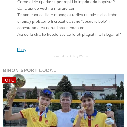
Carnetelele tiparite super rapid la imprimeria baptista?
Ca la aia de vest nu mai are cum.
Tinand cont ca ilie e monoglot (adica nu stie nici o limba
straina) probabil o fi crezut ca scrie “Jesus is bolo” in
concordanta cu ego-ul sau nemasurat.
Aia de la charlie hebdo stiu ca le-ati plagiat nitel sloganul?
Reply
powered by
Surfing Waves
BIHON SPORT LOCAL
FOTO