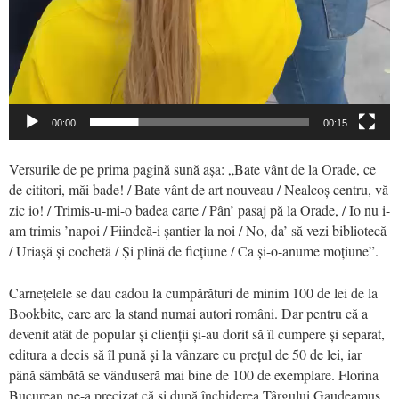
00:00
00:15
Versurile de pe prima pagină sună aş
a: „Bate vânt de la Orade, ce
de cititori, măi bade! / Bate vânt de art nouveau / Nealcoș centru, vă
zic io! / Trimis-u-mi-o badea carte / Pân’ pasaj pă la Orade, / Io nu i-
am trimis ’napoi / Fiindcă-i șantier la noi / No, da’ să vezi bibliotecă
/ Uriașă și cochetă / Și plină de ficțiune / Ca și-o-anume moțiune”.
Carneţelele se dau cadou la cumpărături de minim 100 de lei
de la
Bookbite, care are la stand numai autori români.
Dar pentru că a
devenit atât de popular şi clienţii şi-au dorit să îl cumpere şi separat,
editura a decis să îl pună şi la vânzare
cu preţul de 50 de lei
,
iar
până sâmbătă se vânduseră mai bine de 100 de exemplare. Florina
Bucurean ne-a
precizat că şi după închiderea Târgului Gaudeamus,