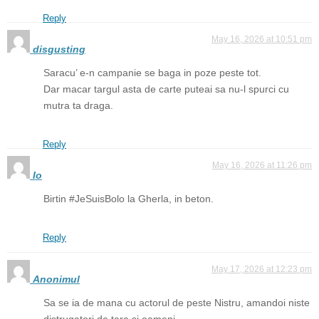
Reply
May 16, 2026 at 10:51 pm
disgusting
Saracu’ e-n campanie se baga in poze peste tot.
Dar macar targul asta de carte puteai sa nu-l spurci cu
mutra ta draga.
Reply
May 16, 2026 at 11:26 pm
Io
Birtin #JeSuisBolo la Gherla, in beton.
Reply
May 17, 2026 at 12:23 pm
Anonimul
Sa se ia de mana cu actorul de peste Nistru, amandoi niste
distrugatori de tara si oameni.