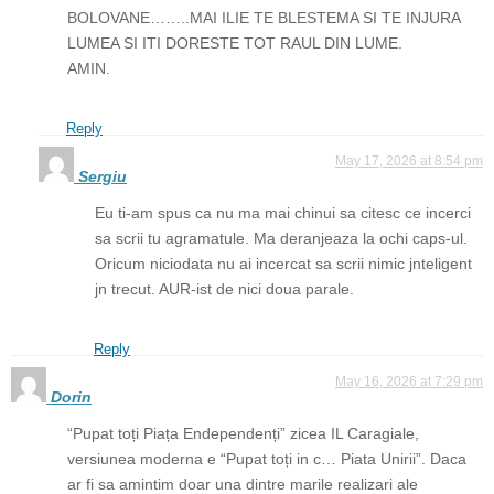
BOLOVANE……..MAI ILIE TE BLESTEMA SI TE INJURA
LUMEA SI ITI DORESTE TOT RAUL DIN LUME.
AMIN.
Reply
May 17, 2026 at 8:54 pm
Sergiu
Eu ti-am spus ca nu ma mai chinui sa citesc ce incerci
sa scrii tu agramatule. Ma deranjeaza la ochi caps-ul.
Oricum niciodata nu ai incercat sa scrii nimic jnteligent
jn trecut. AUR-ist de nici doua parale.
Reply
May 16, 2026 at 7:29 pm
Dorin
“Pupat toți Piața Endependenți” zicea IL Caragiale,
versiunea moderna e “Pupat toți in c… Piata Unirii”. Daca
ar fi sa amintim doar una dintre marile realizari ale