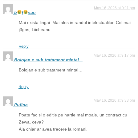
May 16, 2026 at 9:11 pm
b
l
van
Mai exista lingai. Mai ales in randul intelectualilor. Cel mai
j3gos, Liicheanu
Reply
May 16, 2026 at 9:17 pm
Bolojan e sub tratament mintal...
Bolojan e sub tratament mintal…
Reply
May 16, 2026 at 9:33 pm
Pufina
Poate fac si o editie pe hartie mai moale, un contract cu
Zewa, ceva?
Ala chiar ar avea trecere la romani.