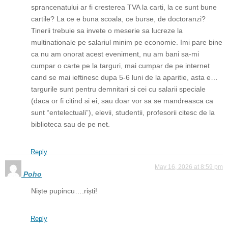
sprancenatului ar fi cresterea TVA la carti, la ce sunt bune
cartile? La ce e buna scoala, ce burse, de doctoranzi?
Tinerii trebuie sa invete o meserie sa lucreze la
multinationale pe salariul minim pe economie. Imi pare bine
ca nu am onorat acest eveniment, nu am bani sa-mi
cumpar o carte pe la targuri, mai cumpar de pe internet
cand se mai ieftinesc dupa 5-6 luni de la aparitie, asta e…
targurile sunt pentru demnitari si cei cu salarii speciale
(daca or fi citind si ei, sau doar vor sa se mandreasca ca
sunt “entelectuali”), elevii, studentii, profesorii citesc de la
biblioteca sau de pe net.
Reply
May 16, 2026 at 8:59 pm
Poho
Niște pupincu….riști!
Reply