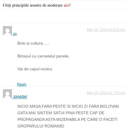
Citiți principiile noastre de moderare
aici
!
May 16, 2026 at 4:16 pm
io
Bolo si cultura…..
Birtasul cu carnetelul penele..
Vai de capul nostru.
Reply
May 16, 2026 at 7:20 pm
SHARK
NICIO MASA FARA PESTE SI NICIO ZI FARA BOLOVAN
GATA MAI SINTEM SATUI PINA PESTE CAP DE
PROPAGANDA ASTA MIZERABILA PE CARE O FACETI
GROPARULUI ROMANIEI