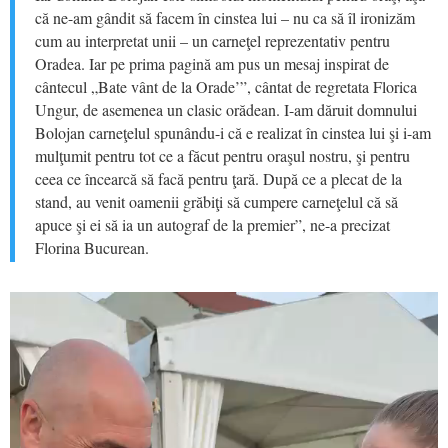
că ne-am gândit să facem în cinstea lui – nu ca să îl ironizăm
cum au interpretat unii – un carneţel reprezentativ pentru
Oradea. Iar pe prima pagină am pus un mesaj inspirat de
cântecul „Bate vânt de la Orade’”, cântat de regretata Florica
Ungur, de asemenea un clasic orădean. I-am dăruit domnului
Bolojan carneţelul spunându-i că e realizat în cinstea lui şi i-am
mulţumit pentru tot ce a făcut pentru oraşul nostru, şi pentru
ceea ce încearcă să facă pentru ţară. După ce a plecat de la
stand, au venit oamenii grăbiţi să cumpere carneţelul că să
apuce şi ei să ia un autograf de la premier”, ne-a precizat
Florina Bucurean.
Video
Player