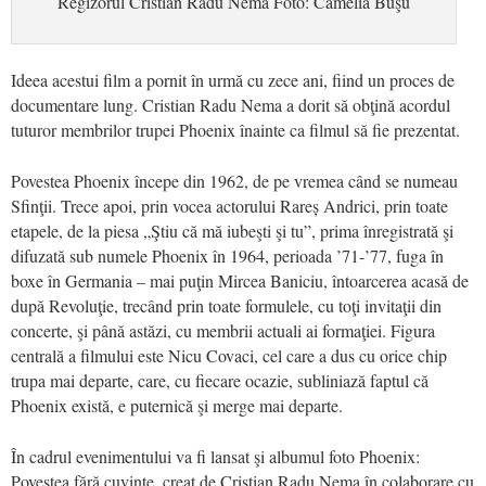
Regizorul Cristian Radu Nema Foto: Camelia Buşu
Ideea acestui film a pornit în urmă cu zece ani, fiind un proces de
documentare lung. Cristian Radu Nema a dorit să obţină acordul
tuturor membrilor trupei Phoenix înainte ca filmul să fie prezentat.
Povestea Phoenix începe din 1962, de pe vremea când se numeau
Sfinţii. Trece apoi, prin vocea actorului Rareș Andrici, prin toate
etapele, de la piesa „Ştiu că mă iubeşti şi tu”, prima înregistrată şi
difuzată sub numele Phoenix în 1964, perioada ’71-’77, fuga în
boxe în Germania – mai puţin Mircea Baniciu, întoarcerea acasă de
după Revoluţie, trecând prin toate formulele, cu toţi invitaţii din
concerte, şi până astăzi, cu membrii actuali ai formaţiei. Figura
centrală a filmului este Nicu Covaci, cel care a dus cu orice chip
trupa mai departe, care, cu fiecare ocazie, subliniază faptul că
Phoenix există, e puternică şi merge mai departe.
În cadrul evenimentului va fi lansat şi albumul foto Phoenix:
Povestea fără cuvinte, creat de Cristian Radu Nema în colaborare cu