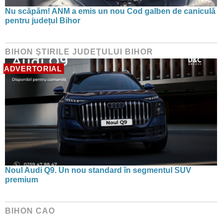
Nu scăpăm! ANM a emis un nou Cod galben de caniculă
pentru județul Bihor
BIHON ŞTIRILE JUDEŢULUI BIHOR
ADVERTORIAL
Noul Audi Q9. Un nou standard în segmentul SUV
premium
BIHON CAO