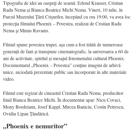
Tipografia de idei au oaspeţi de seamă: Erlend Krauser, Cristian
Radu Nema și Bianca Beatrice Michi Nema. Vineri, 10 iulie, în
Parcul Muzeului Țării Crișurilor, începând cu ora 19:00, va avea loc
proiecţia filmului Phoenix – Povestea, realizat de Cristian Radu
Nema şi Mimis Ravanis.
Filmul spune povestea trupei, așa cum a fost trăită de numeroase
generații de fani și transpune cinematografic, la aniversarea a 60 de
ani de activitate, spiritul și mesajul fenomenului cultural Phoenix.
Documentarul „Phoenix – Povestea” conține imagini de arhivă
unice, niciodată prezentate public sau încorporate în alte materiale
video.
Filmul este regizat de cineastul Cristian Radu Nema, producător
fiind Bianca Beatrice Michi. În documentar apar: Nicu Covaci,
Mony Bordeianu, Josef Kappl, Mircea Baniciu, Costin Petrescu,
Ovidiu Lipan Țăndărică.
„Phoenix e nemuritor”