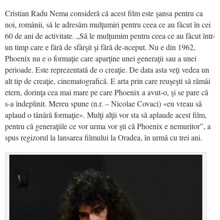
Cristian Radu Nema consideră că acest film este şansa pentru ca
noi, românii, să le adresăm mulţumiri pentru ceea ce au făcut în cei
60 de ani de activitate. „Să le mulţumim pentru ceea ce au făcut într-
un timp care e fără de sfârşit şi fără de-nceput. Nu e din 1962,
Phoenix nu e o formaţie care aparţine unei generaţii sau a unei
perioade. Este reprezentată de o creaţie. De data asta veţi vedea un
alt tip de creaţie, cinematografică. E arta prin care reuşeşti să rămâi
etern, dorinţa cea mai mare pe care Phoenix a avut-o, şi se pare că
s-a îndeplinit. Mereu spune (n.r. – Nicolae Covaci) «eu vreau să
aplaud o tânără formaţie». Mulţi alţii vor sta să aplaude acest film,
pentru că generaţiile ce vor urma vor şti că Phoenix e nemuritor”, a
spus regizorul la lansarea filmului la Oradea, în urmă cu trei ani.