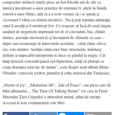
compozitor strălucit (unele piese au fost folosite ani de zile ca
muzică însoțitoare a unor generice de emisiuni tv, altele în banda
sonoră a unor filme), iată că a a sosit vremea să i se spună și
«Leonard Cohen cu chitară electrică». Nu-ți poți reprima admirația
când îl asculți și îl urmărești live. Ce reușește să facă de unul singur,
susținut de negativele imprimate tot de el (claviaturi, bas, chitări
ritmice, percuție electronică) și înconjurat de chitarele cu care –
după cum recunoaște în interviurile acordate – cîntă zilnic cîteva
ore, este uimitor. Audiția cântecelor bine structurate, îndelung
șlefuite și impecabil interpretate te duce cu gândul la magie. Cât
timp durează concertul parcă ești hipnotizat, simți că plutești ca
ceața deasupra unui lac de munte”, scrie despre noul album Mimo
Obradov, cunoscut scriitor, jurnalist şi critic muzical din Timișoara.
„Hymn of joy”, „Misterious life”, „Isle of Peace”, sau piesa care dă
titlul albumului, „ The Time Of Talking Hearts” vor crea în Parul
Muzeului Ţării Crişurilor o atmosferă intimă, plină de emoţie.
Accesul la toae evenimentele este liber.