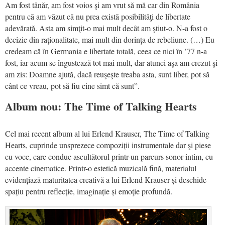
Am fost tânăr, am fost voios şi am vrut să mă car din România
pentru că am văzut că nu prea există posibilităţi de libertate
adevărată. Asta am simţit-o mai mult decât am ştiut-o. N-a fost o
decizie din raţionalitate, mai mult din dorinţa de rebeliune. (…) Eu
credeam că în Germania e libertate totală, ceea ce nici în ’77 n-a
fost, iar acum se îngustează tot mai mult, dar atunci aşa am crezut şi
am zis: Doamne ajută, dacă reuşeşte treaba asta, sunt liber, pot să
cânt ce vreau, pot să fiu cine simt că sunt”.
Album nou: The Time of Talking Hearts
Cel mai recent album al lui Erlend Krauser, The Time of Talking
Hearts, cuprinde unsprezece compoziții instrumentale dar şi piese
cu voce, care conduc ascultătorul printr-un parcurs sonor intim, cu
accente cinematice. Printr-o estetică muzicală fină, materialul
evidențiază maturitatea creativă a lui Erlend Krauser și deschide
spațiu pentru reflecție, imaginație și emoţie profundă.