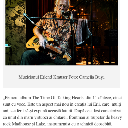
Muzicianul Erlend Krauser Foto: Camelia Buşu
„Pe noul album The Time Of Talking Hearts, din 11 cîntece, cinci
sunt cu voce. Este un aspect mai nou în creația lui Erli, care, mulți
ani, s-a ferit să-și expună această latură. După ce a fost caracterizat
ca unul din marii virtuozi ai chitarei, frontman al trupelor de heavy
rock Madhouse și Lake, instrumentist cu o tehnică deosebită,