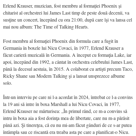
Erlend Krauser, muzician, fost membru al formației Phoenix și
chitarist al orchestrei lui James Last timp de peste două decenii, va
susţine un concert, începând cu ora 21:00, după care îşi va lansa cel
mai nou album: The Time of Talking Hearts.
Fost membru al formaţiei Phoenix din formula care a fugit în
Germania în boxele lui Nicu Covaci, în 1977, Erlend Krauser a
făcut carieră muzicală în Germania. A început cu formaţia Lake, iar
apoi, începând din 1992, a cântat în orchestra celebrului James Last,
până la decesul aestuia, în 2015. A colaborat cu artişti precum Taco,
Ricky Shane sau Modern Talking şi a lansat unsprezece albume
solo.
Într-un interviu pe care ni l-a acordat în 2024, întrebat ce l-a convins
la 19 ani să intre în boxa Marshall a lui Nicu Covaci, în 1977,
Erlend Krauser ne mărturisea: „În primul rând, ce m-a convins să
intru în boxa aia a fost dorinţa mea de libertate, care nu m-a părăsit
până azi. Şi tinereţea, că eu nu mi-am făcut gânduri de ce s-ar putea
întâmpla sau ce riscantă era treaba asta pe care a planificat-o Nicu.