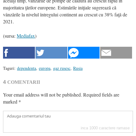
acelaşi timp, vânzările de pompe de căldură au crescut rapid în
majoritatea ţărilor europene. Estimările iniţiale sugerează că
vânzările la nivelul întregului continent au crescut cu 38% faţă de
2021.
(sursa:
Mediafax
)
Taguri:
dependenta
,
europa
,
gaz rusesc
,
Rusia
4
COMENTARII
Your email address will not be published.
Required fields are
marked
*
inca
1000
caractere ramase