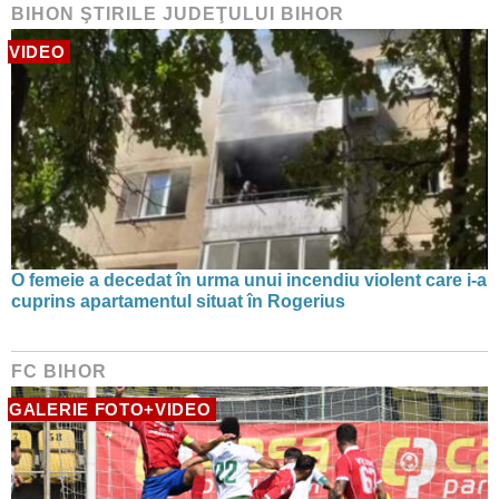
BIHON ŞTIRILE JUDEŢULUI BIHOR
VIDEO
O femeie a decedat în urma unui incendiu violent care i-a
cuprins apartamentul situat în Rogerius
FC BIHOR
GALERIE FOTO+VIDEO