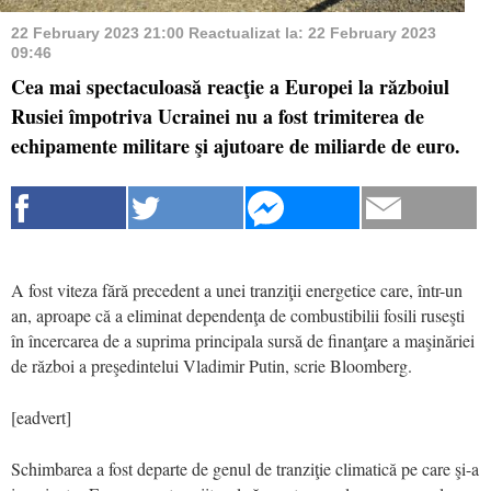
22 February 2023 21:00
Reactualizat la:
22 February 2023
09:46
Cea mai spectaculoasă reacţie a Europei la războiul
Rusiei îm­potriva Ucrainei nu a fost trimiterea de
echipamente militare şi ajutoare de miliarde de euro.
A fost viteza fără precedent a unei tranziţii ener­getice care, într-un
an, aproape că a eliminat dependenţa de combustibilii fosili ruseşti
în încercarea de a supri­ma principala sursă de finanţare a maşi­năriei
de război a preşedintelui Vladimir Putin, scrie Bloomberg.
[eadvert]
Schimbarea a fost departe de ge­nul de tranziţie climatică pe care şi-a