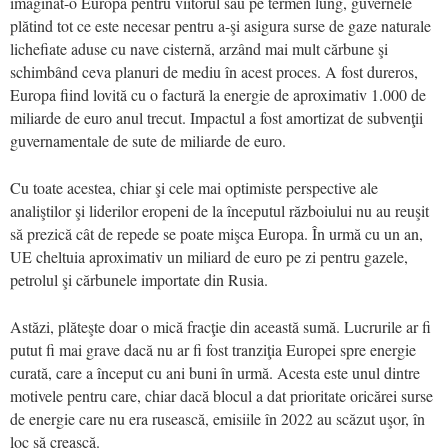
imaginat-o Europa pentru viitorul său pe termen lung, guvernele
plă­tind tot ce este necesar pentru a-şi asi­gura surse de gaze naturale
liche­fiate aduse cu nave cisternă, arzând mai mult cărbune şi
schimbând ceva planuri de mediu în acest proces. A fost dureros,
Europa fiind lovită cu o factură la energie de aproximativ 1.000 de
miliarde de euro anul trecut. Impactul a fost amortizat de sub­venţii
guvernamentale de sute de miliarde de euro.
Cu toate acestea, chiar şi cele mai optimiste perspective ale
analiştilor şi liderilor eropeni de la începutul războiului nu au reuşit
să prezică cât de repede se poate mişca Europa. În urmă cu un an,
UE cheltuia apro­ximativ un miliard de euro pe zi pentru gazele,
petrolul şi cărbunele importate din Rusia.
Astăzi, plăteşte doar o mică fracţie din această sumă. Lucrurile ar fi
putut fi mai grave dacă nu ar fi fost tranziţia Europei spre energie
curată, care a început cu ani buni în urmă. Acesta este unul dintre
motivele pentru care, chiar dacă blocul a dat prioritate oricărei surse
de energie care nu era rusească, emisiile în 2022 au scăzut uşor, în
loc să crească.