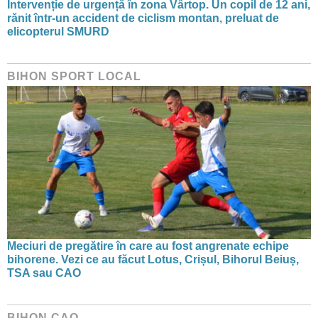
Intervenție de urgență în zona Vârtop. Un copil de 12 ani,
rănit într-un accident de ciclism montan, preluat de
elicopterul SMURD
BIHON SPORT LOCAL
Meciuri de pregătire în care au fost angrenate echipe
bihorene. Vezi ce au făcut Lotus, Crișul, Bihorul Beiuș,
TSA sau CAO
BIHON CAO