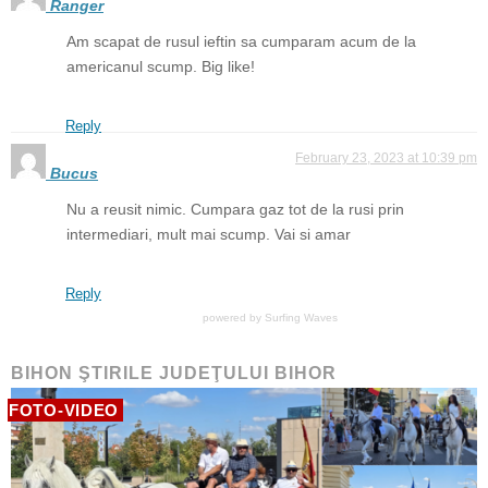
Ranger
Am scapat de rusul ieftin sa cumparam acum de la
americanul scump. Big like!
Reply
February 23, 2023 at 10:39 pm
Bucus
Nu a reusit nimic. Cumpara gaz tot de la rusi prin
intermediari, mult mai scump. Vai si amar
Reply
powered by
Surfing Waves
BIHON ŞTIRILE JUDEŢULUI BIHOR
FOTO-VIDEO