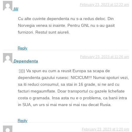
February 23, 2023 at 12:22 am
lili
Cu alte cuvinte dependenta nu s-a redus deloc. Din
Norvegia venea si inainte. Pentru GNL nu s-au gasit
furnizori. Restul sunt aiureli.
Reply
February 23, 2023 at 11:26 am
Dependenta
:)))) Va spun eu cum a reusit Europa sa scapa de
dependenta gazului rusesc: NICICUM!!! Numai spoturi vezi,
sa iti reduci consumul, sa stai in 16 grade, si ne ard cu
facturi megaumflate. Doar transportul cu gazele lichefiate
costa o gramada. Insa asta nu e o problema, ca banii intra
in SUA, un urs si mai mare si mai rau decat Rusia.
Reply
February 23, 2023 at 1:20 pm