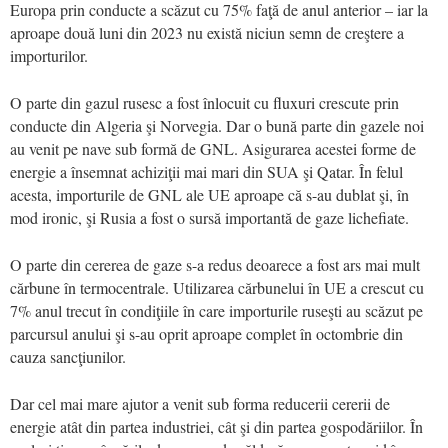
Europa prin conducte a scăzut cu 75% faţă de anul anterior – iar la
aproape două luni din 2023 nu există niciun semn de creştere a
importurilor.
O parte din gazul rusesc a fost înlocuit cu fluxuri crescute prin
conducte din Algeria şi Norvegia. Dar o bună parte din gazele noi
au venit pe nave sub formă de GNL. Asigurarea acestei forme de
energie a însemnat achiziţii mai mari din SUA şi Qatar. În felul
acesta, importurile de GNL ale UE aproape că s-au dublat şi, în
mod ironic, şi Rusia a fost o sursă importantă de gaze lichefiate.
O parte din cererea de gaze s-a redus deoarece a fost ars mai mult
cărbune în termocentrale. Utilizarea cărbunelui în UE a crescut cu
7% anul trecut în condiţiile în care importurile ruseşti au scăzut pe
parcursul anului şi s-au oprit aproape complet în octombrie din
cauza sancţiunilor.
Dar cel mai mare ajutor a venit sub forma reducerii cererii de
energie atât din partea industriei, cât şi din partea gospodăriilor. În