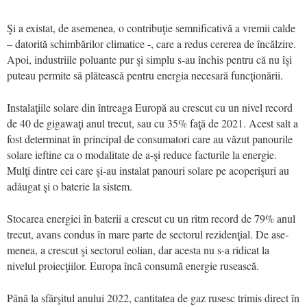
Şi a existat, de asemenea, o con­tri­buţie semnificativă a vremii calde
– datorită schimbărilor climatice -, care a redus cererea de încălzire.
Apoi, industriile poluante pur şi simplu s-au închis pentru că nu îşi
puteau permite să plătească pentru energia necesară funcţionării.
Instalaţiile solare din întreaga Europă au crescut cu un nivel record
de 40 de gigawaţi anul trecut, sau cu 35% faţă de 2021. Acest salt a
fost de­terminat în principal de consu­matori care au văzut panourile
solare ieftine ca o modalitate de a-şi reduce facturile la energie.
Mulţi dintre cei care şi-au instalat panouri solare pe acoperişuri au
adăugat şi o baterie la sistem.
Stocarea energiei în baterii a crescut cu un ritm record de 79% anul
trecut, avans condus în mare parte de sectorul rezidenţial. De ase­
menea, a crescut şi sectorul eolian, dar acesta nu s-a ridicat la
nivelul proiecţiilor. Europa încă consumă energie rusească.
Până la sfârşitul anului 2022, cantitatea de gaz rusesc trimis direct în