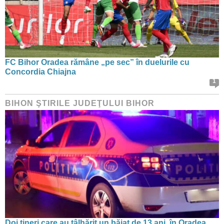
FC Bihor Oradea rămâne „pe sec” în duelurile cu
Concordia Chiajna
1
BIHON ŞTIRILE JUDEŢULUI BIHOR
Doi tineri care au tâlhărit un băiat de 13 ani, în Oradea,