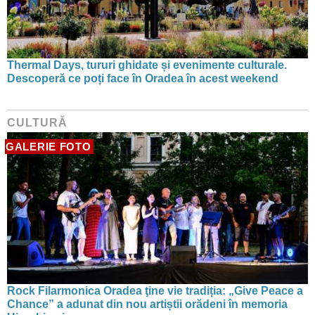
Thermal Days, tururi ghidate și evenimente culturale.
Descoperă ce poți face în Oradea în acest weekend
CULTURĂ
GALERIE FOTO
Rock Filarmonica Oradea ţine vie tradiția: „Give Peace a
Chance” a adunat din nou artiștii orădeni în memoria