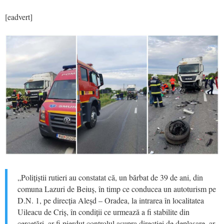
[eadvert]
„Polițiștii rutieri au constatat că, un bărbat de 39 de ani, din
comuna Lazuri de Beiuș, în timp ce conducea un autoturism pe
D.N. 1, pe direcția Aleșd – Oradea, la intrarea în localitatea
Uileacu de Criș, în condiții ce urmează a fi stabilite din
cercetări, ar fi pierdut controlul asupra direcției de deplasare, ar