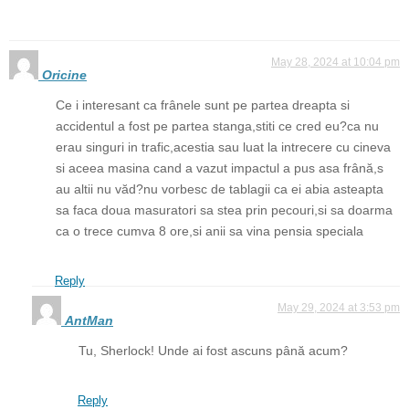
May 28, 2024 at 10:04 pm
Oricine
Ce i interesant ca frânele sunt pe partea dreapta si
accidentul a fost pe partea stanga,stiti ce cred eu?ca nu
erau singuri in trafic,acestia sau luat la intrecere cu cineva
si aceea masina cand a vazut impactul a pus asa frână,s
au altii nu văd?nu vorbesc de tablagii ca ei abia asteapta
sa faca doua masuratori sa stea prin pecouri,si sa doarma
ca o trece cumva 8 ore,si anii sa vina pensia speciala
Reply
May 29, 2024 at 3:53 pm
AntMan
Tu, Sherlock! Unde ai fost ascuns până acum?
Reply