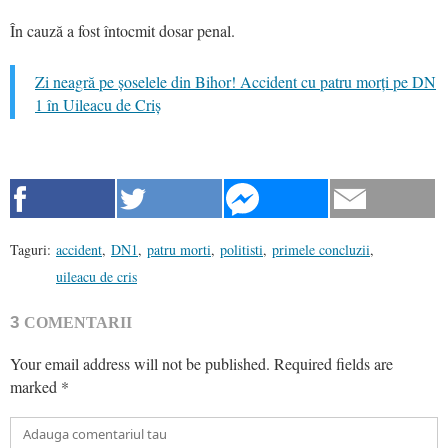
În cauză a fost întocmit dosar penal.
Zi neagră pe șoselele din Bihor! Accident cu patru morți pe DN
1 în Uileacu de Criș
Taguri:
accident
,
DN1
,
patru morti
,
politisti
,
primele concluzii
,
uileacu de cris
3
COMENTARII
Your email address will not be published.
Required fields are
marked
*