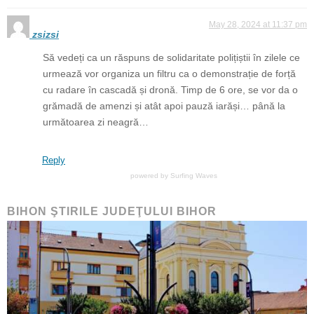
May 28, 2024 at 11:37 pm
zsizsi
Să vedeți ca un răspuns de solidaritate polițiștii în zilele ce
urmează vor organiza un filtru ca o demonstrație de forță
cu radare în cascadă și dronă. Timp de 6 ore, se vor da o
grămadă de amenzi și atât apoi pauză iarăși… până la
următoarea zi neagră…
Reply
powered by
Surfing Waves
BIHON ŞTIRILE JUDEŢULUI BIHOR