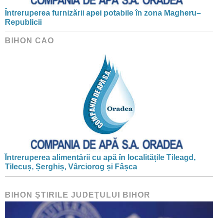
Întreruperea furnizării apei potabile în zona Magheru–
Republicii
BIHON CAO
Întreruperea alimentării cu apă în localitățile Tileagd,
Tilecuș, Șerghiș, Vârciorog și Fâșca
BIHON ŞTIRILE JUDEŢULUI BIHOR