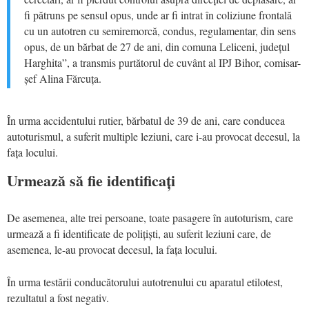
fi pătruns pe sensul opus, unde ar fi intrat în coliziune frontală
cu un autotren cu semiremorcă, condus, regulamentar, din sens
opus, de un bărbat de 27 de ani, din comuna Leliceni, județul
Harghita”, a transmis purtătorul de cuvânt al IPJ Bihor, comisar-
șef Alina Fărcuța.
În urma accidentului rutier, bărbatul de 39 de ani, care conducea
autoturismul, a suferit multiple leziuni, care i-au provocat decesul, la
fața locului.
Urmează să fie identificați
De asemenea, alte trei persoane, toate pasagere în autoturism, care
urmează a fi identificate de polițiști, au suferit leziuni care, de
asemenea, le-au provocat decesul, la fața locului.
În urma testării conducătorului autotrenului cu aparatul etilotest,
rezultatul a fost negativ.