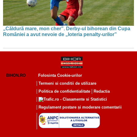
„Căldură mare, mon cher”. Derby-ul bihorean din Cupa
României a avut nevoie de „loteria penalty-urilor”
BIHON.RO
Folosinta Cookie-urilor
Termeni si conditii de utilizare
Politica de confidentialitate
Redactia
Regulament postare și moderare comentarii