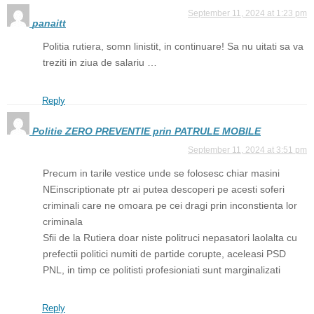
September 11, 2024 at 1:23 pm
panaitt
Politia rutiera, somn linistit, in continuare! Sa nu uitati sa va
treziti in ziua de salariu …
Reply
Politie ZERO PREVENTIE prin PATRULE MOBILE
September 11, 2024 at 3:51 pm
Precum in tarile vestice unde se folosesc chiar masini
NEinscriptionate ptr ai putea descoperi pe acesti soferi
criminali care ne omoara pe cei dragi prin inconstienta lor
criminala
Sfii de la Rutiera doar niste politruci nepasatori laolalta cu
prefectii politici numiti de partide corupte, aceleasi PSD
PNL, in timp ce politisti profesioniati sunt marginalizati
Reply