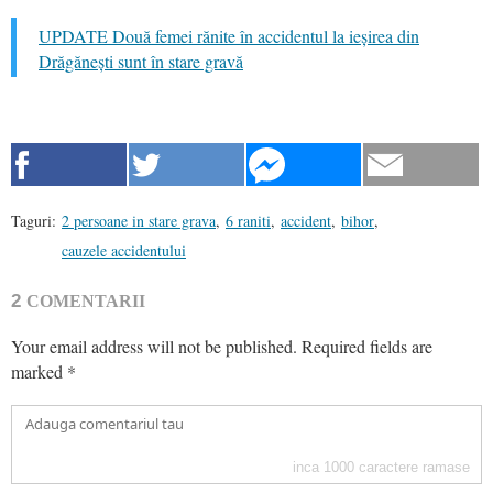
UPDATE Două femei rănite în accidentul la ieșirea din
Drăgănești sunt în stare gravă
Taguri:
2 persoane in stare grava
,
6 raniti
,
accident
,
bihor
,
cauzele accidentului
2
COMENTARII
Your email address will not be published.
Required fields are
marked
*
inca
1000
caractere ramase