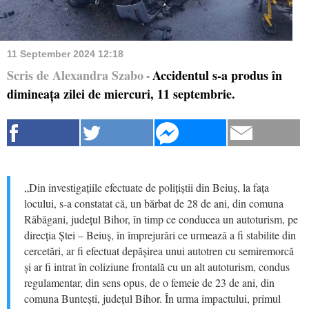
11 September 2024 12:18
Scris de Alexandra Szabo
Accidentul s-a produs în
-
dimineața zilei de miercuri, 11 septembrie.
„Din investigațiile efectuate de polițiștii din Beiuș, la fața
locului, s-a constatat că, un bărbat de 28 de ani, din comuna
Răbăgani, județul Bihor, în timp ce conducea un autoturism, pe
direcția Ștei – Beiuș, în împrejurări ce urmează a fi stabilite din
cercetări, ar fi efectuat depășirea unui autotren cu semiremorcă
și ar fi intrat în coliziune frontală cu un alt autoturism, condus
regulamentar, din sens opus, de o femeie de 23 de ani, din
comuna Buntești, județul Bihor. În urma impactului, primul