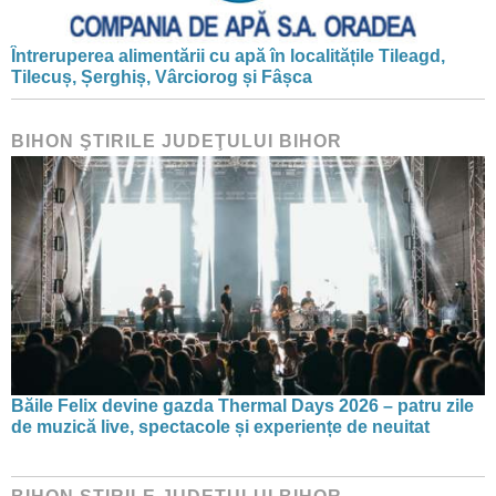
Întreruperea alimentării cu apă în localitățile Tileagd,
Tilecuș, Șerghiș, Vârciorog și Fâșca
BIHON ŞTIRILE JUDEŢULUI BIHOR
Băile Felix devine gazda Thermal Days 2026 – patru zile
de muzică live, spectacole și experiențe de neuitat