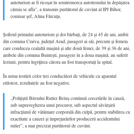
autoturism ar fi ricoșat în semiremorca autotrenului în depășirea
căruia se afla”, a transmis purtătorul de cuvânt al IPJ Bihor,
comisar șef, Alina Fărcuța.
Șoferul primului autoturism și doi bărbați, de 24 și 45 de ani, ambii
din comuna Craiva, județul Arad, pasageri ai săi, precum și femeia
care conducea cealaltă mașină și alte două femei, de 39 și 36 de ani,
ambele din comuna Buntești, pasagere în a doua mașină, au suferit
leziuni, pentru îngrijirea cărora au fost transportați la spital.
În urma testării celor trei conducători de vehicule cu aparatul
etilotest, rezultatele au fost negative.
„Polițiștii Biroului Rutier Beiuș continuă cercetările în cauză,
sub supravegherea unui procuror, sub aspectul săvârșirii
infracțiunii de vătămare corporală din culpă, pentru stabilirea cu
exactitate a cauzei și împrejurărilor producerii accidentului
rutier”, a mai precizat purtătorul de cuvânt.