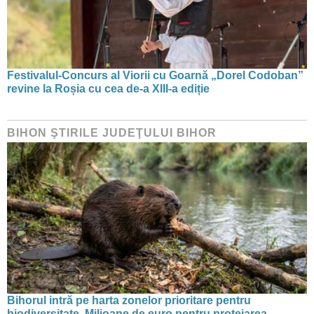
Festivalul-Concurs al Viorii cu Goarnă „Dorel Codoban”
revine la Roșia cu cea de-a XIII-a ediție
BIHON ŞTIRILE JUDEŢULUI BIHOR
Bihorul intră pe harta zonelor prioritare pentru
biodiversitate. Milioane de euro pentru protejarea