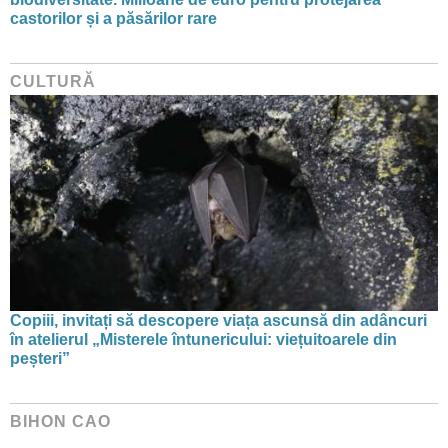
castorilor și a păsărilor rare
CULTURĂ
Copiii, invitați să descopere viața ascunsă din adâncuri
în atelierul „Misterele întunericului: viețuitoarele din
peșteri”
BIHON CAO