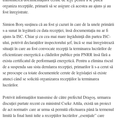
organiza recepțiile, primarii să se asigure că acestea au ajuns și au
fost înregistrate.
Simion Borș susținea că au fost și cazuri în care de la unele primării
s-a sunat în legătură cu data recepției, însă documentația nu ar fi
ajuns la ISC. Chiar și cu cea mai mare îngăduință din partea ISC-
ului, potrivit declarațiilor inspectorului șef, încă se mai înregistrează
situații în care au fost convocate recepții la terminarea lucrărilor de
eficientizare energetică a clădirilor publice prin PNRR însă fără a
exista certificatul de performanță energetică. Pentru a elimina riscul
de a suspenda sau sista derularea recepției, primarilor li s-a cerut să
se preocupe ca toiate documentele cerute de legislației să existe
atunci când se solicită organizarea recepțiilor la terminarea
lucrărilor.
Potrivit informațiilor transmise de către prefectul Dragoș, urmarea
discuției purtate recent cu ministrul Cseke Attila, există un proiect
de act normativ care ar urma să permită efectuarea până la termenul
limită la final lunii iulie a recepțiilor lucrărilor „esențiale” care