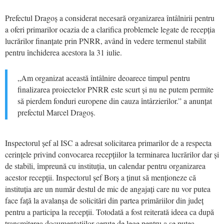
Prefectul Dragoș a considerat necesară organizarea întâlnirii pentru
a oferi primarilor ocazia de a clarifica problemele legate de recepția
lucrărilor finanțate prin PNRR, având în vedere termenul stabilit
pentru închiderea acestora la 31 iulie.
„Am organizat această întâlnire deoarece timpul pentru
finalizarea proiectelor PNRR este scurt și nu ne putem permite
să pierdem fonduri europene din cauza întârzierilor.” a anunțat
prefectul Marcel Dragoș.
Inspectorul șef al ISC a adresat solicitarea primarilor de a respecta
cerințele privind convocarea recepțiilor la terminarea lucrărilor dar și
de stabili, împreună cu instituția, un calendar pentru organizarea
acestor recepții. Inspectorul șef Borș a ținut să menționeze că
instituția are un număr destul de mic de angajați care nu vor putea
face față la avalanșa de solicitări din partea primăriilor din județ
pentru a participa la recepții. Totodată a fost reiterată ideea ca după
transmiterea documentațiilor cerute de lege pentru a se putea