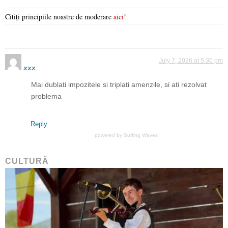
Citiți principiile noastre de moderare
aici
!
July 7, 2026 at 5:30 pm
xxx
Mai dublati impozitele si triplati amenzile, si ati rezolvat
problema
Reply
powered by
Surfing Waves
CULTURĂ