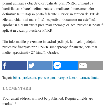
permit utilizarea obiectivelor realizate prin PNRR, urmând ca
lucrările „auxiliare” nefinalizate sau realizarea branșamentelor
definitive la utilități să poată fi făcute ulterior, în termen de 120 de
zile sau chiar mai mare. Însă respectivul document nu este încă
aprobat și nici nu există prea mari speranțe ca acel proiect să poată fi
aplicat în cazul proiectelor PNRR.
Din informațiile prezentate în cadrul ședinței, la nivelul județului
proiectele finanțate prin PNRR sunt aproape finalizate, cele mai
multe, aproximativ 27 fiind în Oradea.
Taguri:
bihor
,
prefectura
,
proiecte pnrr
,
receptie lucrari
,
termene limita
1
COMENTARII
Your email address will not be published.
Required fields are
marked
*