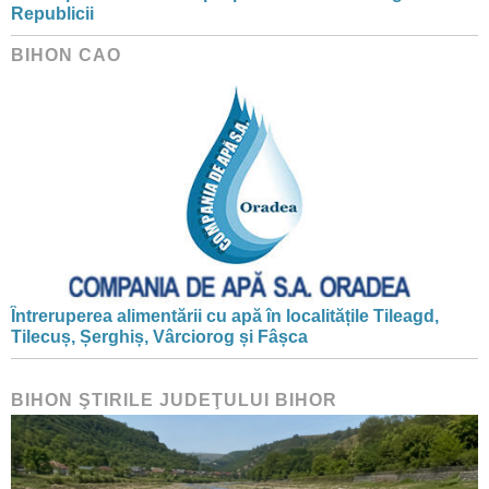
Republicii
BIHON CAO
Întreruperea alimentării cu apă în localitățile Tileagd,
Tilecuș, Șerghiș, Vârciorog și Fâșca
BIHON ŞTIRILE JUDEŢULUI BIHOR