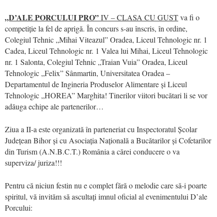
„D’ALE PORCULUI PRO”
IV – CLASA CU GUST
va fi o
competiție la fel de aprigă. În concurs s-au înscris, în ordine,
Colegiul Tehnic „Mihai Viteazul” Oradea, Liceul Tehnologic nr. 1
Cadea, Liceul Tehnologic nr. 1 Valea lui Mihai, Liceul Tehnologic
nr. 1 Salonta, Colegiul Tehnic „Traian Vuia” Oradea, Liceul
Tehnologic „Felix” Sânmartin, Universitatea Oradea –
Departamentul de Ingineria Produselor Alimentare și Liceul
Tehnologic „HOREA” Marghita! Tinerilor viitori bucătari li se vor
adăuga echipe ale partenerilor…
Ziua a II-a este organizată în parteneriat cu Inspectoratul Școlar
Județean Bihor și cu Asociația Națională a Bucătarilor și Cofetarilor
din Turism (A.N.B.C.T.) România a cărei conducere o va
superviza/ juriza!!!
Pentru că niciun festin nu e complet fără o melodie care să-i poarte
spiritul, vă invităm să ascultați imnul oficial al evenimentului D’ale
Porcului: