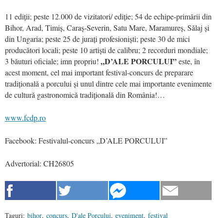
11 ediții; peste 12.000 de vizitatori/ ediție; 54 de echipe-primării din
Bihor, Arad, Timiș, Caraș-Severin, Satu Mare, Maramureș, Sălaj și
din Ungaria; peste 25 de jurați profesioniști; peste 30 de mici
producători locali; peste 10 artiști de calibru; 2 recorduri mondiale;
„D’ALE PORCULUI”
3 băuturi oficiale; imn propriu!
este, în
acest moment, cel mai important festival-concurs de preparare
tradițională a porcului și unul dintre cele mai importante evenimente
de cultură gastronomică tradițională din România!…
www.fcdp.ro
Facebook: Festivalul-concurs „D’ALE PORCULUI”
Advertorial:
CH26805
Taguri:
bihor
,
concurs
,
D'ale Porcului
,
eveniment
,
festival