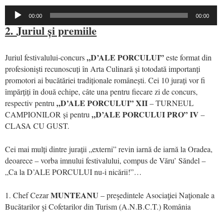
Audio
00:00
00:00
Player
2. Juriul și premiile
„D’ALE PORCULUI”
Juriul festivalului-concurs
este format din
profesionişti recunoscuți în Arta Culinară și totodată importanți
promotori ai bucătăriei tradiționale românești. Cei 10 jurați vor fi
împărțiți în două echipe, câte una pentru fiecare zi de concurs,
„D’ALE PORCULUI” XII
respectiv pentru
– TURNEUL
„D’ALE PORCULUI PRO” IV
CAMPIONILOR și pentru
–
CLASA CU GUST.
Cei mai mulți dintre jurații „externi” revin iarnă de iarnă la Oradea,
deoarece – vorba imnului festivalului, compus de Văru’ Săndel –
„Ca la D’ALE PORCULUI nu-i nicării!”…
MUNTEANU
1. Chef Cezar
– preşedintele Asociaţiei Naţionale a
Bucătarilor şi Cofetarilor din Turism (A.N.B.C.T.) România