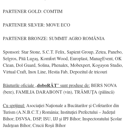
PARTENER GOLD: COMTIM
PARTENER SILVER: MOVE ECO
PARTENER BRONZE: SUMMIT AGRO ROMÂNIA
Sponsori: Star Stone, S.C.T. Felix, Sapient Group, Zetea, Panebo,
Selgros, Pită Lugaș, Komfort Wood, Europlast, ManagEvent, OK
Clean, Dol Guard, Solina, Phenalex, Mobexpert, Kogayon Studio,
Virtual Craft, Inox Line, Hestia Fab, Depozitul de tricouri
doboRÂT
Băuturile oficiale „
” sunt produse de:
BERS NOVA
(bere), FAMILIA DARABONT (vin), TRĂMUȚA (pălincă)
Cu sprijinul:
Asociației Naționale a Bucătarilor și Cofetarilor din
Turism (A.N.B.C.T.) România; Instituției Prefectului – Județul
Bihor; DSVSA, DSP, ISU, IJJ și IPJ Bihor; Inspectoratului Școlar
Județean Bihor; Crucii Roșii Bihor