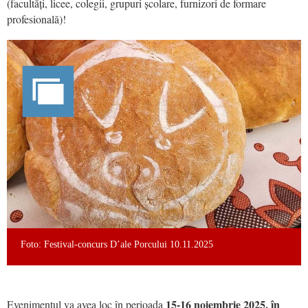
(facultăți, licee, colegii, grupuri școlare, furnizori de formare
profesională)!
Foto: Festival-concurs D’ale Porcului 10.11.2025
15-16 noiembrie 2025, în
Evenimentul va avea loc în perioada