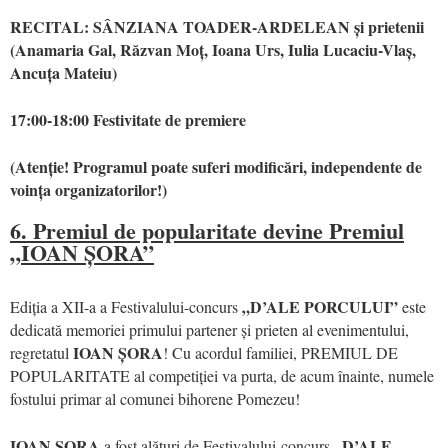
RECITAL: SÂNZIANA TOADER-ARDELEAN și prietenii
(Anamaria Gal, Răzvan Moț, Ioana Urs, Iulia Lucaciu-Vlaș,
Ancuța Mateiu)
17:00-18:00 Festivitate de premiere
(Atenție! Programul poate suferi modificări, independente de
voința organizatorilor!)
6. Premiul de popularitate devine Premiul
„IOAN ȘORA”
„D’ALE PORCULUI”
Ediția a XII-a a Festivalului-concurs
este
dedicată memoriei primului partener și prieten al evenimentului,
IOAN ȘORA
regretatul
! Cu acordul familiei, PREMIUL DE
POPULARITATE al competiției va purta, de acum înainte, numele
fostului primar al comunei bihorene Pomezeu!
IOAN ȘORA
„D’ALE
a fost alături de Festivalului-concurs