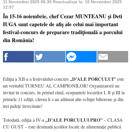
11 November 2025 06:30
Reactualizat la:
10 November 2025
12:57
În 15-16 noiembrie, chef Cezar MUNTEANU și Deti
IUGA sunt capetele de afiș ale celui mai important
festival-concurs de preparare tradițională a porcului
din România!
„D’ALE PORCULUI”
Ediția a XII-a a festivalului-concurs
este
un veritabil TURNEU AL CAMPIONILOR! Organizatorii au
invitat în concurs, în primul rând, ocupantele locurilor I, II și III la
primele 11 ediții, cărora li s-au alăturat alte echipe bihorene și din
trei județe învecinate!
„D’ALE PORCULUI PRO”
Totodată, ediția a IV-a
– CLASA
CU GUST – este destinată școlilor locale de alimentație publică