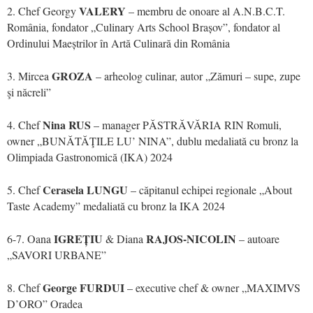
VALERY
2. Chef Georgy
– membru de onoare al A.N.B.C.T.
România, fondator „Culinary Arts School Brașov”, fondator al
Ordinului Maeștrilor în Artă Culinară din România
GROZA
3. Mircea
– arheolog culinar, autor „Zămuri – supe, zupe
şi năcreli”
Nina RUS
4. Chef
– manager PĂSTRĂVĂRIA RIN Romuli,
owner „BUNĂTĂŢILE LU’ NINA”, dublu medaliată cu bronz la
Olimpiada Gastronomică (IKA) 2024
Cerasela LUNGU
5. Chef
– căpitanul echipei regionale „About
Taste Academy” medaliată cu bronz la IKA 2024
IGREȚIU
RAJOS-NICOLIN
6-7. Oana
& Diana
– autoare
„SAVORI URBANE”
George FURDUI
8. Chef
– executive chef & owner „MAXIMVS
D’ORO” Oradea