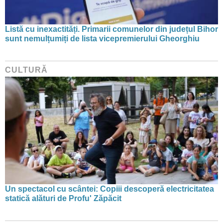
Listă cu inexactități. Primarii comunelor din județul Bihor
sunt nemulțumiți de lista vicepremierului Gheorghiu
CULTURĂ
Un spectacol cu scântei: Copiii descoperă electricitatea
statică alături de Profu' Zăpăcit