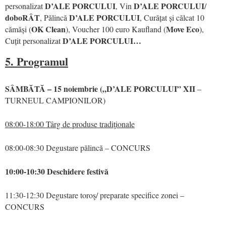
D’ALE PORCULUI
D’ALE PORCULUI
personalizat
, Vin
/
doboRÂT
D’ALE PORCULUI
, Pălincă
, Curățat și călcat 10
OK Clean
Move Eco
cămăși (
), Voucher 100 euro Kaufland (
),
D’ALE PORCULUI…
Cuțit personalizat
5. Programul
SÂMBĂTĂ – 15 noiembrie („D’ALE PORCULUI” XII
–
TURNEUL CAMPIONILOR)
08:00-18:00 Târg de produse tradiţionale
08:00-08:30 Degustare pălincă – CONCURS
10:00-10:30 Deschidere festivă
11:30-12:30 Degustare toroş/ preparate specifice zonei –
CONCURS