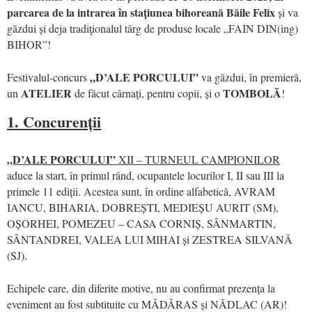
parcarea de la intrarea în stațiunea bihoreană Băile Felix
și va
găzdui și deja tradiţionalul târg de produse locale „FAIN DIN(ing)
BIHOR”!
„D’ALE PORCULUI”
Festivalul-concurs
va găzdui, în premieră,
ATELIER
TOMBOLĂ
un
de făcut cârnați, pentru copii, și o
!
1. Concurenții
„D’ALE PORCULUI”
XII – TURNEUL CAMPIONILOR
aduce la start, în primul rând, ocupantele locurilor I, II sau III la
primele 11 ediții. Acestea sunt, în ordine alfabetică, AVRAM
IANCU, BIHARIA, DOBREȘTI, MEDIEȘU AURIT (SM),
OȘORHEI, POMEZEU – CASA CORNIȘ, SÂNMARTIN,
SÂNTANDREI, VALEA LUI MIHAI și ZESTREA SILVANĂ
(SJ).
Echipele care, din diferite motive, nu au confirmat prezența la
eveniment au fost subtituite cu MĂDĂRAS și NĂDLAC (AR)!