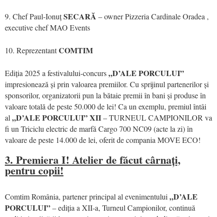
SECARĂ
9. Chef Paul-Ionuț
– owner Pizzeria Cardinale Oradea ,
executive chef MAO Events
COMTIM
10. Reprezentant
„D’ALE PORCULUI”
Ediția 2025 a festivalului-concurs
impresionează și prin valoarea premiilor. Cu sprijinul partenerilor și
sponsorilor, organizatorii pun la bătaie premii în bani și produse în
valoare totală de peste 50.000 de lei! Ca un exemplu, premiul întâi
„D’ALE PORCULUI” XII
al
– TURNEUL CAMPIONILOR va
fi un Triciclu electric de marfă Cargo 700 NC09 (acte la zi) în
valoare de peste 14.000 de lei, oferit de compania MOVE ECO!
3. Premiera I! Atelier de făcut cârnați,
pentru copii!
„D’ALE
Comtim România, partener principal al evenimentului
PORCULUI”
– ediția a XII-a, Turneul Campionilor, continuă