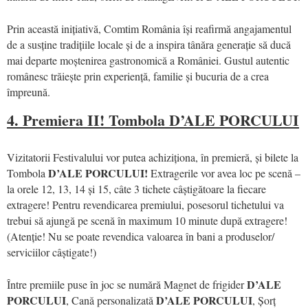
Prin această inițiativă, Comtim România își reafirmă angajamentul
de a susține tradițiile locale și de a inspira tânăra generație să ducă
mai departe moștenirea gastronomică a României. Gustul autentic
românesc trăiește prin experiență, familie și bucuria de a crea
împreună.
4. Premiera II! Tombola D’ALE PORCULUI
Vizitatorii Festivalului vor putea achiziționa, în premieră, și bilete la
D’ALE PORCULUI!
Tombola
Extragerile vor avea loc pe scenă –
la orele 12, 13, 14 și 15, câte 3 tichete câștigătoare la fiecare
extragere! Pentru revendicarea premiului, posesorul tichetului va
trebui să ajungă pe scenă în maximum 10 minute după extragere!
(Atenție! Nu se poate revendica valoarea în bani a produselor/
serviciilor câștigate!)
D’ALE
Între premiile puse în joc se numără Magnet de frigider
PORCULUI
D’ALE PORCULUI
, Cană personalizată
, Șorț