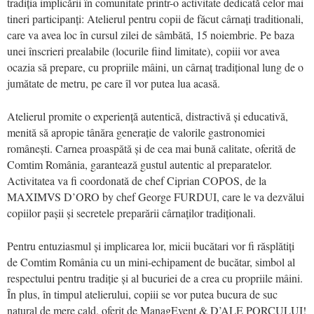
tradiția implicării în comunitate printr-o activitate dedicată celor mai
tineri participanți: Atelierul pentru copii de făcut cârnați traditionali,
care va avea loc în cursul zilei de sâmbătă, 15 noiembrie. Pe baza
unei înscrieri prealabile (locurile fiind limitate), copiii vor avea
ocazia să prepare, cu propriile mâini, un cârnaț tradițional lung de o
jumătate de metru, pe care îl vor putea lua acasă.
Atelierul promite o experiență autentică, distractivă și educativă,
menită să apropie tânăra generație de valorile gastronomiei
românești. Carnea proaspătă și de cea mai bună calitate, oferită de
Comtim România, garantează gustul autentic al preparatelor.
Activitatea va fi coordonată de chef Ciprian COPOS, de la
MAXIMVS D’ORO by chef George FURDUI, care le va dezvălui
copiilor pașii și secretele preparării cârnaților tradiționali.
Pentru entuziasmul și implicarea lor, micii bucătari vor fi răsplătiți
de Comtim România cu un mini-echipament de bucătar, simbol al
respectului pentru tradiție și al bucuriei de a crea cu propriile mâini.
În plus, în timpul atelierului, copiii se vor putea bucura de suc
natural de mere cald, oferit de ManagEvent & D’ALE PORCULUI!