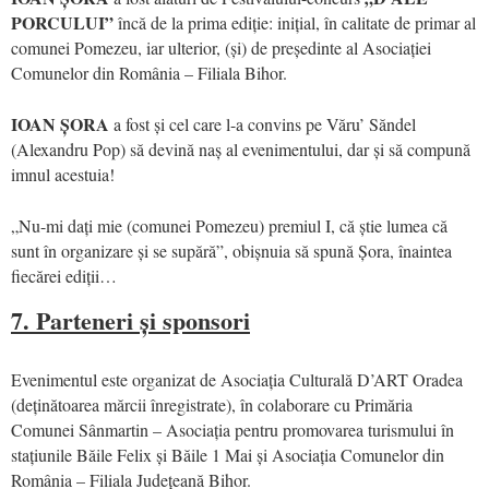
PORCULUI”
încă de la prima ediție: inițial, în calitate de primar al
comunei Pomezeu, iar ulterior, (și) de președinte al Asociației
Comunelor din România – Filiala Bihor.
IOAN ȘORA
a fost și cel care l-a convins pe Văru’ Săndel
(Alexandru Pop) să devină naș al evenimentului, dar și să compună
imnul acestuia!
„Nu-mi dați mie (comunei Pomezeu) premiul I, că știe lumea că
sunt în organizare și se supără”, obișnuia să spună Șora, înaintea
fiecărei ediții…
7. Parteneri și sponsori
Evenimentul este organizat de Asociația Culturală D’ART Oradea
(deținătoarea mărcii înregistrate), în colaborare cu Primăria
Comunei Sânmartin – Asociația pentru promovarea turismului în
stațiunile Băile Felix și Băile 1 Mai și Asociația Comunelor din
România – Filiala Județeană Bihor.