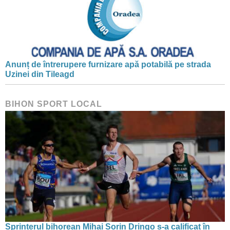
Anunț de întrerupere furnizare apă potabilă pe strada
Uzinei din Tileagd
BIHON SPORT LOCAL
Sprinterul bihorean Mihai Sorin Dringo s-a calificat în