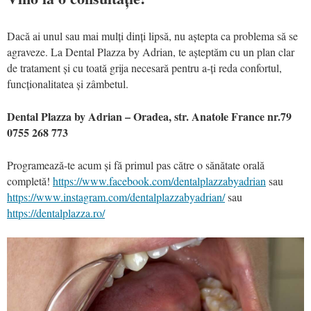
Dacă ai unul sau mai mulți dinți lipsă, nu aștepta ca problema să se
agraveze. La Dental Plazza by Adrian, te așteptăm cu un plan clar
de tratament și cu toată grija necesară pentru a-ți reda confortul,
funcționalitatea și zâmbetul.
Dental Plazza by Adrian – Oradea, str. Anatole France nr.79
0755 268 773
Programează-te acum și fă primul pas către o sănătate orală
completă!
https://www.facebook.com/dentalplazzabyadrian
sau
https://www.instagram.com/dentalplazzabyadrian/
sau
https://dentalplazza.ro/