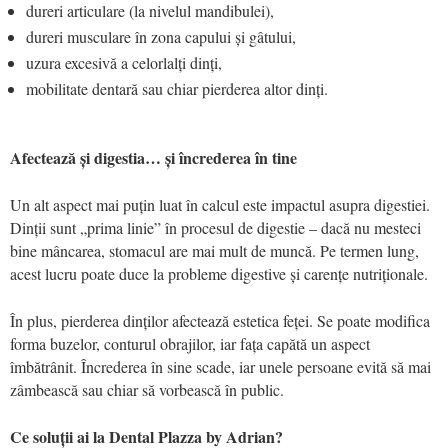
dureri articulare (la nivelul mandibulei),
dureri musculare în zona capului și gâtului,
uzura excesivă a celorlalți dinți,
mobilitate dentară sau chiar pierderea altor dinți.
Afectează și digestia… și încrederea în tine
Un alt aspect mai puțin luat în calcul este impactul asupra digestiei.
Dinții sunt „prima linie” în procesul de digestie – dacă nu mesteci
bine mâncarea, stomacul are mai mult de muncă. Pe termen lung,
acest lucru poate duce la probleme digestive și carențe nutriționale.
În plus, pierderea dinților afectează estetica feței. Se poate modifica
forma buzelor, conturul obrajilor, iar fața capătă un aspect
îmbătrânit. Încrederea în sine scade, iar unele persoane evită să mai
zâmbească sau chiar să vorbească în public.
Ce soluții ai la Dental Plazza by Adrian?