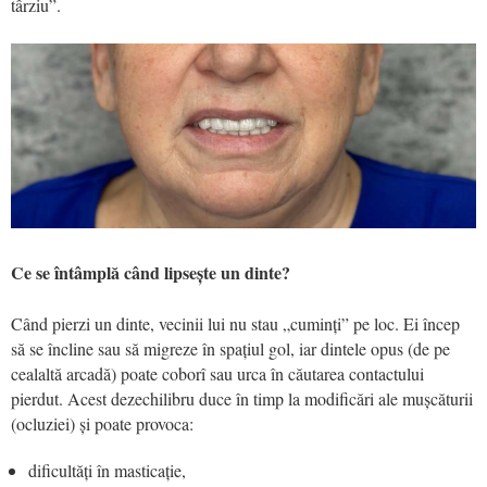
târziu”.
Ce se întâmplă când lipsește un dinte?
Când pierzi un dinte, vecinii lui nu stau „cuminți” pe loc. Ei încep
să se încline sau să migreze în spațiul gol, iar dintele opus (de pe
cealaltă arcadă) poate coborî sau urca în căutarea contactului
pierdut. Acest dezechilibru duce în timp la modificări ale mușcăturii
(ocluziei) și poate provoca:
dificultăți în masticație,