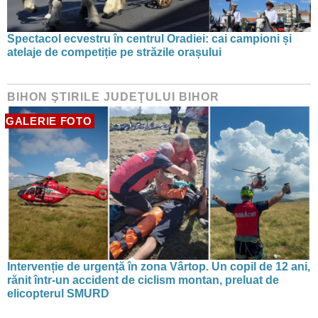
Spectacol ecvestru în centrul Oradiei: cai campioni și
atelaje de competiție pe străzile orașului
BIHON ŞTIRILE JUDEŢULUI BIHOR
GALERIE FOTO
Intervenție de urgență în zona Vârtop. Un copil de 12 ani,
rănit într-un accident de ciclism montan, preluat de
elicopterul SMURD