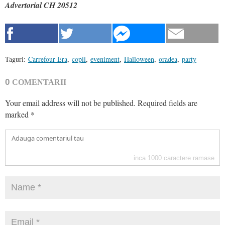
Advertorial CH 20512
Taguri:
Carrefour Era
,
copii
,
eveniment
,
Halloween
,
oradea
,
party
0
COMENTARII
Your email address will not be published.
Required fields are
marked
*
inca
1000
caractere ramase