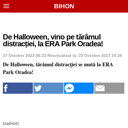
BIHON
De Halloween, vino pe tărâmul
distracției, la ERA Park Oradea!
27 October 2023 06:23
Reactualizat la:
25 October 2023 10:26
De Halloween, tărâmul distracției se mută la ERA
Park Oradea!
[eadvert]