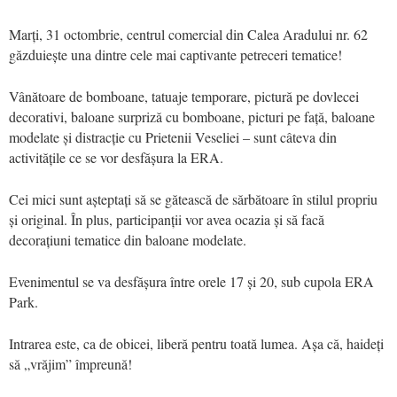
Marți, 31 octombrie, centrul comercial din Calea Aradului nr. 62
găzduiește una dintre cele mai captivante petreceri tematice!
Vânătoare de bomboane, tatuaje temporare, pictură pe dovlecei
decorativi, baloane surpriză cu bomboane, picturi pe față, baloane
modelate și distracție cu Prietenii Veseliei – sunt câteva din
activitățile ce se vor desfășura la ERA.
Cei mici sunt așteptați să se gătească de sărbătoare în stilul propriu
și original. În plus, participanții vor avea ocazia și să facă
decorațiuni tematice din baloane modelate.
Evenimentul se va desfășura între orele 17 și 20, sub cupola ERA
Park.
Intrarea este, ca de obicei, liberă pentru toată lumea. Așa că, haideți
să „vrăjim” împreună!