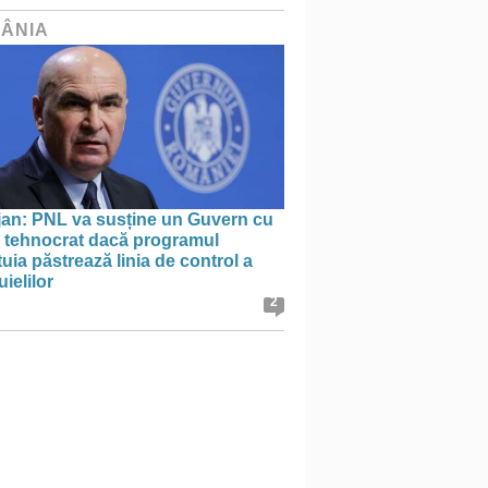
ÂNIA
jan: PNL va susține un Guvern cu
l tehnocrat dacă programul
uia păstrează linia de control a
uielilor
2