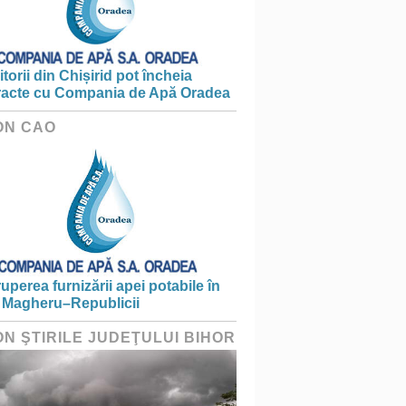
torii din Chișirid pot încheia
racte cu Compania de Apă Oradea
ON CAO
ruperea furnizării apei potabile în
 Magheru–Republicii
ON ŞTIRILE JUDEŢULUI BIHOR