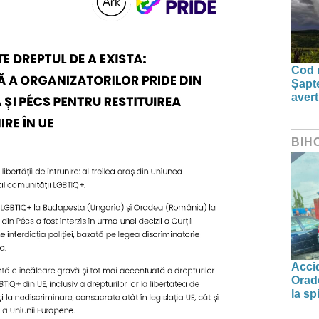
Cod r
Șapte
aver
BIH
Accid
Orade
la spi