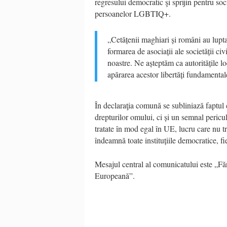
regresului democratic şi sprijin pentru soci
persoanelor LGBTIQ+.
„Cetățenii maghiari și români au luptat
formarea de asociații ale societății civ
noastre. Ne așteptăm ca autoritățile l
apărarea acestor libertăți fundamental
În declaraţia comună se subliniază faptul 
drepturilor omului, ci și un semnal peric
tratate în mod egal în UE, lucru care nu tr
îndeamnă toate instituțiile democratice, fie
Mesajul central al comunicatului este „Făr
Europeană”.