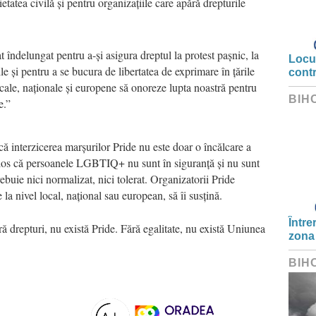
etatea civilă și pentru organizațiile care apără drepturile
 îndelungat pentru a-și asigura dreptul la protest pașnic, la
Locui
ile și pentru a se bucura de libertatea de exprimare în țările
cont
ocale, naționale și europene să onoreze lupta noastră pentru
BIH
e.”
că interzicerea marșurilor Pride nu este doar o încălcare a
ulos că persoanele LGBTIQ+ nu sunt în siguranță și nu sunt
ebuie nici normalizat, nici tolerat. Organizatorii Pride
 la nivel local, național sau european, să îi susțină.
Între
ă drepturi, nu există Pride. Fără egalitate, nu există Uniunea
zona
BIH