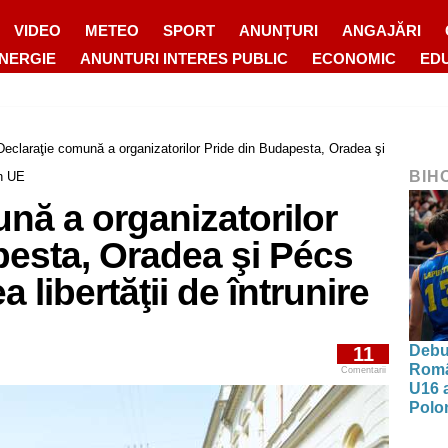
VIDEO
METEO
SPORT
ANUNȚURI
ANGAJĂRI
ENERGIE
ANUNTURI INTERES PUBLIC
ECONOMIC
ED
Declaraţie comună a organizatorilor Pride din Budapesta, Oradea şi
BIH
în UE
nă a organizatorilor
pesta, Oradea şi Pécs
a libertăţii de întrunire
Debut
11
Româ
Comentarii
U16 a
Polon