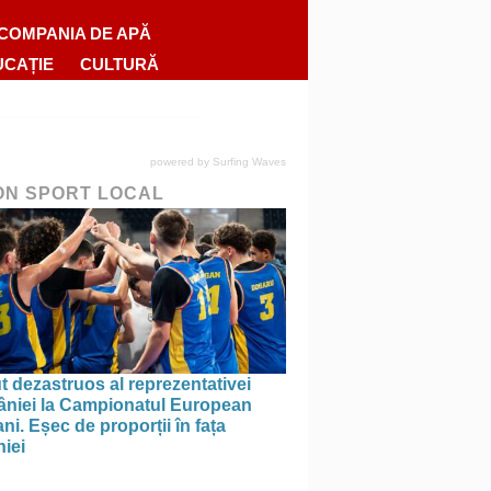
COMPANIA DE APĂ
UCAȚIE
CULTURĂ
powered by
Surfing Waves
ON SPORT LOCAL
 dezastruos al reprezentativei
niei la Campionatul European
ni. Eșec de proporții în fața
iei