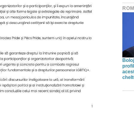
ROM
Bolo
profi
acest
chelt