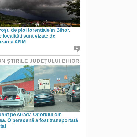
oșu de ploi torențiale în Bihor.
 localități sunt vizate de
tizarea ANM
1
ON ŞTIRILE JUDEŢULUI BIHOR
ent pe strada Ogorului din
a. O persoană a fost transportată
tal