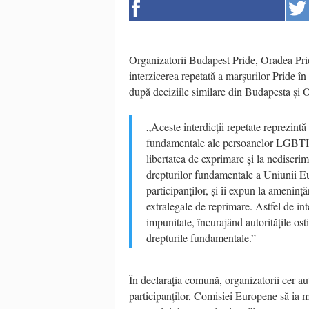
Organizatorii Budapest Pride, Oradea Prid
interzicerea repetată a marșurilor Pride 
după deciziile similare din Budapesta și 
„Aceste interdicții repetate reprezintă
fundamentale ale persoanelor LGBTIQ+ 
libertatea de exprimare și la nediscrim
drepturilor fundamentale a Uniunii Eu
participanților, și îi expun la amenință
extralegale de reprimare. Astfel de in
impunitate, încurajând autoritățile ost
drepturile fundamentale.”
În declarația comună, organizatorii cer auto
participanților, Comisiei Europene să ia m