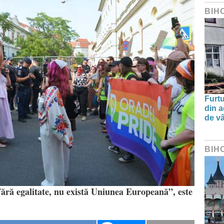
BIH
Furtu
din a
de v
BIH
Fără egalitate, nu există Uniunea Europeană”, este