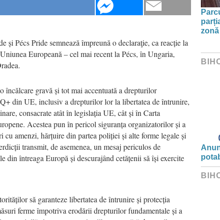
Parc
parți
zonă 
e și Pécs Pride semnează împreună o declaraţie, ca reacție la
în Uniunea Europeană – cel mai recent la Pécs, în Ungaria,
BIH
Oradea.
 o încălcare gravă și tot mai accentuată a drepturilor
din UE, inclusiv a drepturilor lor la libertatea de întrunire,
inare, consacrate atât în legislația UE, cât și în Carta
ropene. Acestea pun în pericol siguranța organizatorilor și a
ri cu amenzi, hărțuire din partea poliției și alte forme legale și
terdicții transmit, de asemenea, un mesaj periculos de
Anunț
ile din întreaga Europă și descurajând cetățenii să își exercite
potab
BIH
rităților să garanteze libertatea de întrunire și protecția
ăsuri ferme împotriva erodării drepturilor fundamentale și a