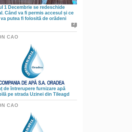
ul 1 Decembrie se redeschide
al. Când va fi permis accesul și ce
va putea fi folosită de orădeni
2
ON CAO
 de întrerupere furnizare apă
ilă pe strada Uzinei din Tileagd
ON CAO