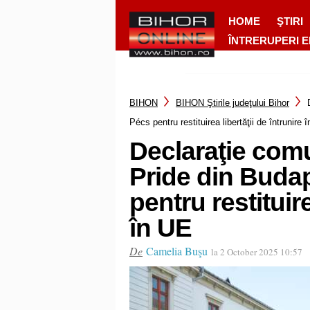
HOME
ŞTIRI
ÎNTRERUPERI 
BIHON
BIHON Ştirile judeţului Bihor
Pécs pentru restituirea libertăţii de întrunire 
Declaraţie comu
Pride din Buda
pentru restituire
în UE
De
Camelia Buşu
la 2 October 2025 10:57