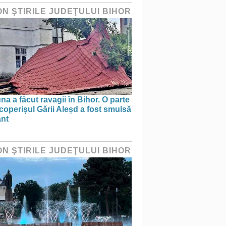
ON ŞTIRILE JUDEŢULUI BIHOR
na a făcut ravagii în Bihor. O parte
coperișul Gării Aleșd a fost smulsă
ânt
ON ŞTIRILE JUDEŢULUI BIHOR