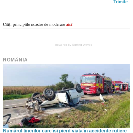
Citiți principiile noastre de moderare
aici
!
powered by
Surfing Waves
ROMÂNIA
Numărul tinerilor care își pierd viața în accidente rutiere