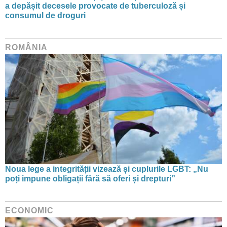
a depășit decesele provocate de tuberculoză și
consumul de droguri
ROMÂNIA
Noua lege a integrității vizează și cuplurile LGBT: „Nu
poți impune obligații fără să oferi și drepturi”
ECONOMIC