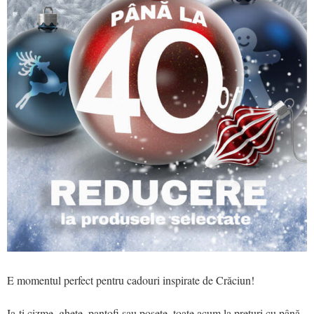
E momentul perfect pentru cadouri inspirate de Crăciun!
Ia-ți cizme, ghete, pantofi sau poșete, toate acum la prețuri cu până