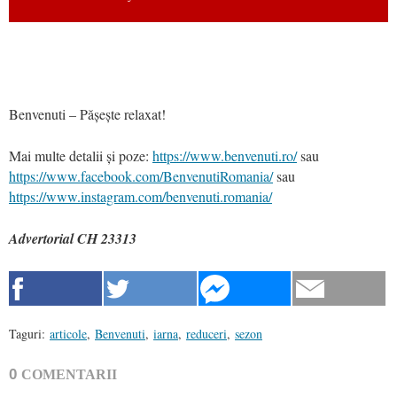
Benvenuti – Pășește relaxat!
Mai multe detalii și poze:
https://www.benvenuti.ro/
sau
https://www.facebook.com/BenvenutiRomania/
sau
https://www.instagram.com/benvenuti.romania/
Advertorial CH 23313
Taguri:
articole
,
Benvenuti
,
iarna
,
reduceri
,
sezon
0
COMENTARII