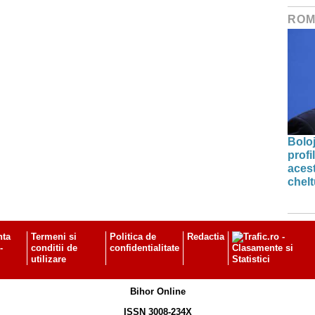
ROM
Bolo
profi
acest
chelt
nta
Termeni si
Politica de
Redactia
-
conditii de
confidentialitate
utilizare
Bihor Online
ISSN 3008-234X