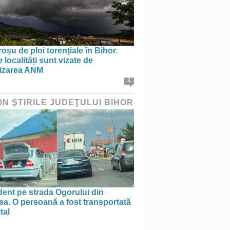
oșu de ploi torențiale în Bihor.
 localități sunt vizate de
tizarea ANM
1
ON ŞTIRILE JUDEŢULUI BIHOR
ent pe strada Ogorului din
a. O persoană a fost transportată
tal