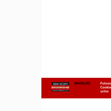
BIHON.RO
Folosi
Cookie
urilor