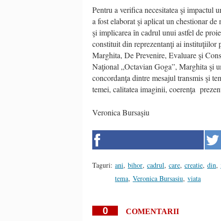
Pentru a verifica necesitatea şi impactul u
a fost elaborat şi aplicat un chestionar de
şi implicarea în cadrul unui astfel de proi
constituit din reprezentanţi ai instituţi
Marghita, De Prevenire, Evaluare şi Consi
Naţional „Octavian Goga”, Marghita şi un 
concordanţa dintre mesajul transmis şi temat
temei, calitatea imaginii, coerenţa prezent
Veronica Bursaşiu
Taguri:
ani
,
bihor
,
cadrul
,
care
,
creatie
,
din
,
tema
,
Veronica Bursasiu
,
viata
0
COMENTARII