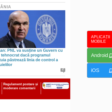
ÂNIA
APLICAȚII
MOBILE
jan: PNL va susține un Guvern cu
Android
D
l tehnocrat dacă programul
uia păstrează linia de control a
uielilor
iOS
D
2
Regulament postare și
moderare comentarii