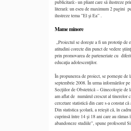
publicitară:- un pliant care să ilustreze pr
literară: un eseu de maximum 2 pagini pe 
ilustreze tema ”El şi Ea” .
Mame minore
„Proiectul se doreşte a fi un prototip de e
atitudini corecte din punct de vedere ştiinţ
prin promovarea de parteneriate cu diferite
educaţia adolescenţilor.
În propunerea de proiect, se porneşte de l
septembrie 2008. În urma informărilor pe 
Secţiilor de Obstetrică – Ginecologie de 
am aflat de numărul crescut al tinerelor ca
cercetare statistică din care s-a constat că
Din statistica şcolară, a reieşit că, în cadr
cuprinsă între 14 şi 18 ani care au rămas în
abandoneze studiile”, spune profesorul S