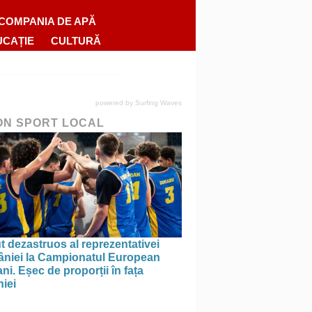
COMPANIA DE APĂ
UCAȚIE
CULTURĂ
powered by
Surfing Waves
ON SPORT LOCAL
 dezastruos al reprezentativei
niei la Campionatul European
ni. Eșec de proporții în fața
iei