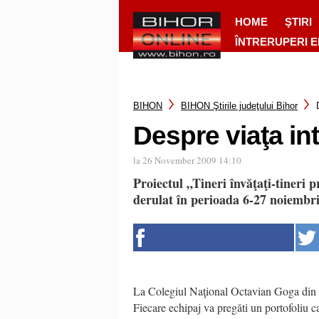
HOME
ŞTIRI
ÎNTRERUPERI 
BIHON
BIHON Ştirile judeţului Bihor
Despre viaţa int
la 26 November 2009 14:10
Proiectul „Tineri învăţaţi-tineri pr
derulat în perioada 6-27 noiembri
La Colegiul Naţional Octavian Goga din Ma
Fiecare echipaj va pregăti un portofoliu 