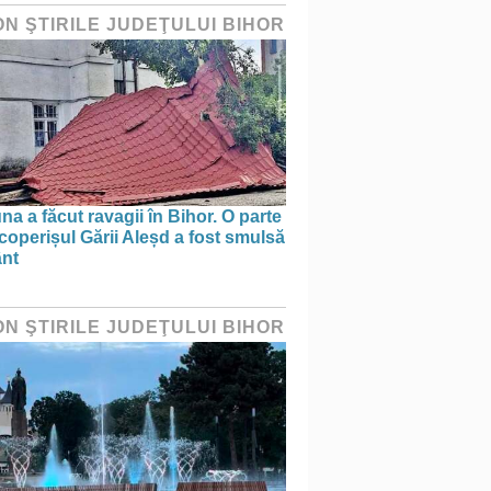
ON ŞTIRILE JUDEŢULUI BIHOR
na a făcut ravagii în Bihor. O parte
coperișul Gării Aleșd a fost smulsă
ânt
ON ŞTIRILE JUDEŢULUI BIHOR