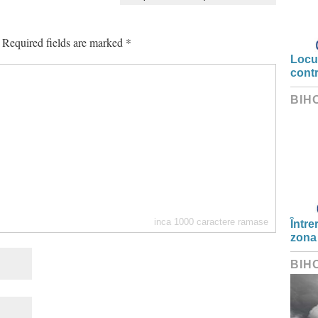
Required fields are marked
*
Locui
cont
BIH
inca
1000
caractere ramase
Între
zona
BIH