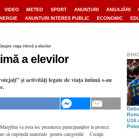
VIDEO
METEO
SPORT
ANUNȚURI
ANGAJĂRI
ENERGIE
ANUNTURI INTERES PUBLIC
ECONOMIC
ED
Despre viaţa intimă a elevilor
BIH
imă a elevilor
otejaţi” şi activităţi legate de viaţa intimă s-au
e.
Debut
Româ
U16 a
rghita va avea loc premierea participanţilor la proiect.
Polon
care să cuprindă materiale pentru categoriile Creaţie