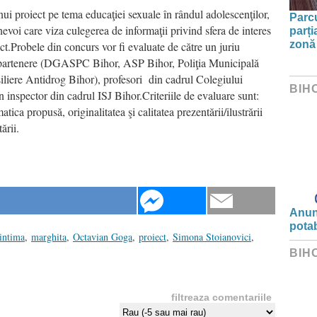
nui proiect pe tema educaţiei sexuale în rândul adolescenţilor,
Parc
 nevoi care viza culegerea de informaţii privind sfera de interes
parți
zonă 
ect.Probele din concurs vor fi evaluate de către un juriu
ilor partenere (DGASPC Bihor, ASP Bihor, Poliţia Municipală
liere Antidrog Bihor), profesori din cadrul Colegiului
BIH
inspector din cadrul ISJ Bihor.Criteriile de evaluare sunt:
ica propusă, originalitatea şi calitatea prezentării/ilustrării
ării.
Anunț
potab
intima
,
marghita
,
Octavian Goga
,
proiect
,
Simona Stoianovici
,
BIH
filtreaza comentariile