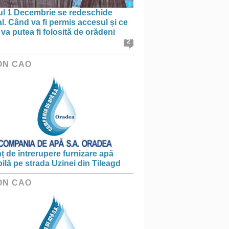
ul 1 Decembrie se redeschide
al. Când va fi permis accesul și ce
va putea fi folosită de orădeni
2
ON CAO
 de întrerupere furnizare apă
ilă pe strada Uzinei din Tileagd
ON CAO