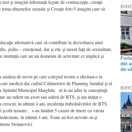
in text şi imagini informaţii legate de contracepţie, creaţie
BIH
tema abuzurilor sexuale şi Creaţie foto:5 imagini care să
ducaţie alternativă care să contribuie la dezvoltarea unei
ific, psiho – emoţional, dar şi etic şi moral faţă de sexualitate,
 instituţii care au un domeniu de activitate ce implică şi
Furtu
din a
de v
a analiza de nevoi pe care colegiul nostru a efectuat-o in
care medicii din cadrul Cabinetelor de Planning familial şi al
BIH
la Spitalul Municipal Marghita ni le-au adus la cunoştinţă,
re au suferit un avort sau suferă de BTS, şi am iniţiat o
 a crescut, în ultimii 4 ani, incidenţa îmbolnăvirilor de BTS.
ul şcolii noastre , s-au întâlnit 5 cazuri de tinere cu vârsta
sărcinate, în ultimii 4 ani. Toate au fost nevoite să-şi
imona Stoianovici.