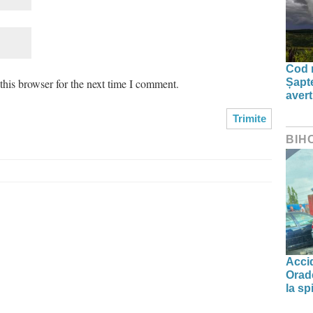
Cod r
his browser for the next time I comment.
Șapte
aver
BIH
Accid
Orade
la spi