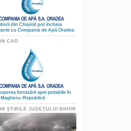
torii din Chișirid pot încheia
racte cu Compania de Apă Oradea
ON CAO
ruperea furnizării apei potabile în
 Magheru–Republicii
ON ŞTIRILE JUDEŢULUI BIHOR