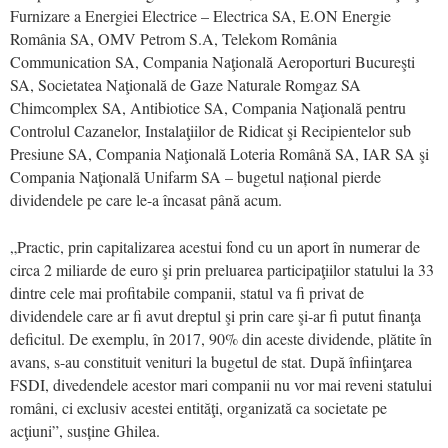
Furnizare a Energiei Electrice – Electrica SA, E.ON Energie
România SA, OMV Petrom S.A, Telekom România
Communication SA, Compania Naţională Aeroporturi Bucureşti
SA, Societatea Naţională de Gaze Naturale Romgaz SA
Chimcomplex SA, Antibiotice SA, Compania Naţională pentru
Controlul Cazanelor, Instalaţiilor de Ridicat şi Recipientelor sub
Presiune SA, Compania Naţională Loteria Română SA, IAR SA şi
Compania Naţională Unifarm SA – bugetul național pierde
dividendele pe care le-a încasat până acum.
„Practic, prin capitalizarea acestui fond cu un aport în numerar de
circa 2 miliarde de euro şi prin preluarea participaţiilor statului la 33
dintre cele mai profitabile companii, statul va fi privat de
dividendele care ar fi avut dreptul şi prin care şi-ar fi putut finanţa
deficitul. De exemplu, în 2017, 90% din aceste dividende, plătite în
avans, s-au constituit venituri la bugetul de stat. După înfiinţarea
FSDI, divedendele acestor mari companii nu vor mai reveni statului
români, ci exclusiv acestei entităţi, organizată ca societate pe
acţiuni”, susține Ghilea.