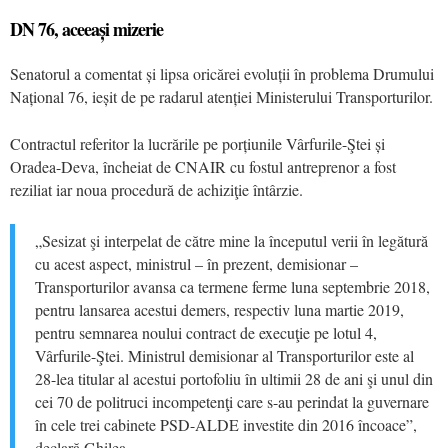
DN 76, aceeași mizerie
Senatorul a comentat și lipsa oricărei evoluții în problema Drumului
Național 76, ieșit de pe radarul atenției Ministerului Transporturilor.
Contractul referitor la lucrările pe porțiunile Vârfurile-Ştei și
Oradea-Deva, încheiat de CNAIR cu fostul antreprenor a fost
reziliat iar noua procedură de achiziţie întârzie.
„Sesizat şi interpelat de către mine la începutul verii în legătură
cu acest aspect, ministrul – în prezent, demisionar –
Transporturilor avansa ca termene ferme luna septembrie 2018,
pentru lansarea acestui demers, respectiv luna martie 2019,
pentru semnarea noului contract de execuţie pe lotul 4,
Vârfurile-Ştei. Ministrul demisionar al Transporturilor este al
28-lea titular al acestui portofoliu în ultimii 28 de ani şi unul din
cei 70 de politruci incompetenţi care s-au perindat la guvernare
în cele trei cabinete PSD-ALDE investite din 2016 încoace”,
declară Ghilea.