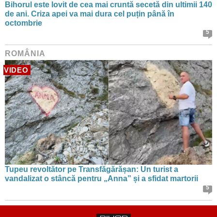
Bihorul este lovit de cea mai cruntă secetă din ultimii 140
de ani. Criza apei va mai dura cel puțin până în
octombrie
5
ROMÂNIA
VIDEO
Tupeu revoltător pe Transfăgărășan: Un turist a
vandalizat o stâncă pentru „Anna” și a sfidat martorii
5