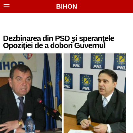
BIHON
Dezbinarea din PSD şi speranţele
Opoziţiei de a doborî Guvernul