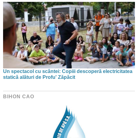
Un spectacol cu scântei: Copiii descoperă electricitatea
statică alături de Profu' Zăpăcit
BIHON CAO