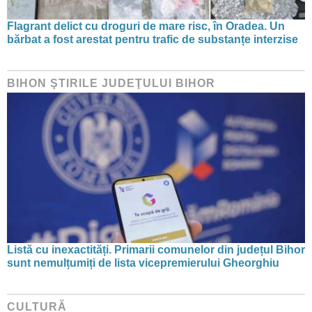
Flagrant delict cu droguri de mare risc, în Oradea. Un
bărbat a fost arestat pentru trafic de substanțe interzise
BIHON ŞTIRILE JUDEŢULUI BIHOR
Listă cu inexactități. Primarii comunelor din județul Bihor
sunt nemulțumiți de lista vicepremierului Gheorghiu
CULTURĂ