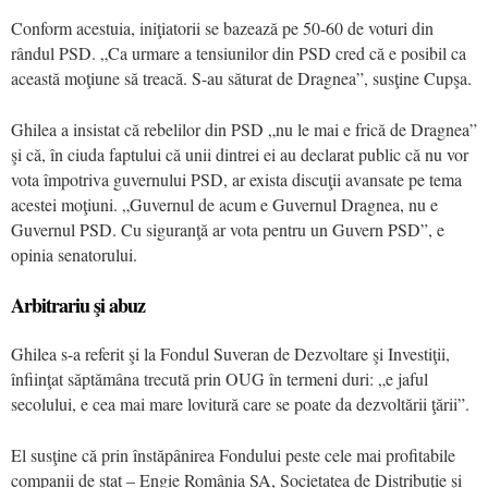
Conform acestuia, iniţiatorii se bazează pe 50-60 de voturi din
rândul PSD. „Ca urmare a tensiunilor din PSD cred că e posibil ca
această moţiune să treacă. S-au săturat de Dragnea”, susţine Cupşa.
Ghilea a insistat că rebelilor din PSD „nu le mai e frică de Dragnea”
şi că, în ciuda faptului că unii dintrei ei au declarat public că nu vor
vota împotriva guvernului PSD, ar exista discuţii avansate pe tema
acestei moţiuni. „Guvernul de acum e Guvernul Dragnea, nu e
Guvernul PSD. Cu siguranţă ar vota pentru un Guvern PSD”, e
opinia senatorului.
Arbitrariu şi abuz
Ghilea s-a referit şi la Fondul Suveran de Dezvoltare şi Investiţii,
înfiinţat săptămâna trecută prin OUG în termeni duri: „e jaful
secolului, e cea mai mare lovitură care se poate da dezvoltării ţării”.
El susţine că prin înstăpânirea Fondului peste cele mai profitabile
companii de stat – Engie România SA, Societatea de Distribuţie şi