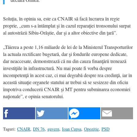
Soluția, în opinia sa, este ca CNAIR să facă lucrarea în regie
proprie, „cum s-a întămplat şi în cazul reparaţiei tronsonului surpat
al autostrăzii Sibiu-Orăştie, dar şi a altor obiective din ţară”.
„Tăierea a peste 1,16 miliarde de lei de la Ministerul Transporturilor
la actuala rectificare bugetară, dar şi fondurile europene dedicate,
dar neaccesate, demonstrează că nu din cauza finanţării trenează
investiţiile în infrastructură. Nu mai poate fi vorba despre
incompetenţă în acest caz, ci mai degrabă despre rea credinţă, iar în
această situaţie organele statului ar trebui să se sesizeze din oficiu
împotriva conducerii CNAIR şi MT pentru subminarea economiei
naţionale”, e opinia senatorului.
Taguri:
CNAIR
,
DN 76
,
guvern
,
Ioan Cupsa
,
Opoziţie
,
PSD