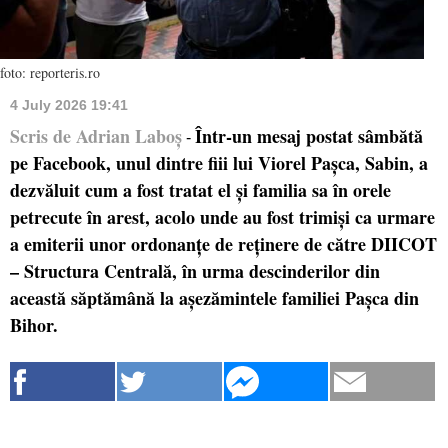
foto: reporteris.ro
4 July 2026 19:41
Scris de Adrian Laboș
Într-un mesaj postat sâmbătă
-
pe Facebook, unul dintre fiii lui Viorel Pașca, Sabin, a
dezvăluit cum a fost tratat el și familia sa în orele
petrecute în arest, acolo unde au fost trimiși ca urmare
a emiterii unor ordonanțe de reținere de către DIICOT
– Structura Centrală, în urma descinderilor din
această săptămână la așezămintele familiei Pașca din
Bihor.