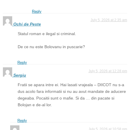
Reply
July 5, 2026 at 2:35 am
Ochi de Peste
Statul roman e ilegal si criminal.
De ce nu este Bolovanu in puscarie?
Reply
July 5, 2026 at 12:28 pm
Sergiu
Fratii se apara intre ei. Hai lasati vrajeala – DIICOT nu s-a
dus acolo fara informatii si nu au avut mandate de aducere
degeaba. Pocaitii sunt o mafie. Si da … din pacate si
Bolojan e de-al lor.
Reply
July 5, 2026 at 10:58 pm