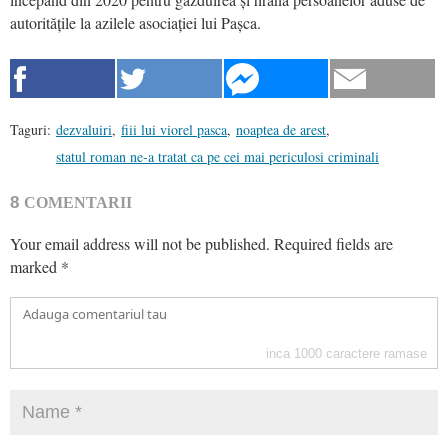
autoritățile la azilele asociației lui Pașca.
Taguri:
dezvaluiri
,
fiii lui viorel pasca
,
noaptea de arest
,
statul roman ne-a tratat ca pe cei mai periculosi criminali
8
COMENTARII
Your email address will not be published.
Required fields are
marked
*
inca
1000
caractere ramase