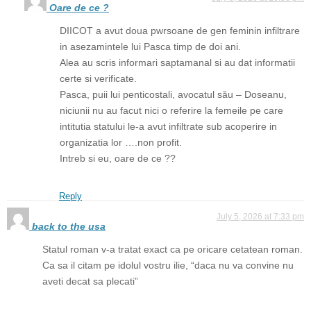
Oare de ce ?
DIICOT a avut doua pwrsoane de gen feminin infiltrare
in asezamintele lui Pasca timp de doi ani.
Alea au scris informari saptamanal si au dat informatii
certe si verificate.
Pasca, puii lui penticostali, avocatul său – Doseanu,
niciunii nu au facut nici o referire la femeile pe care
intitutia statului le-a avut infiltrate sub acoperire in
organizatia lor ….non profit.
Intreb si eu, oare de ce ??
Reply
July 5, 2026 at 7:33 pm
back to the usa
Statul roman v-a tratat exact ca pe oricare cetatean roman.
Ca sa il citam pe idolul vostru ilie, “daca nu va convine nu
aveti decat sa plecati”