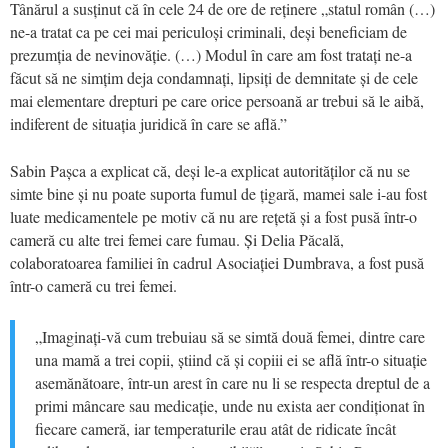
Tânărul a susținut că în cele 24 de ore de reținere „statul român (…)
ne-a tratat ca pe cei mai periculoși criminali, deși beneficiam de
prezumția de nevinovăție. (…) Modul în care am fost tratați ne-a
făcut să ne simțim deja condamnați, lipsiți de demnitate și de cele
mai elementare drepturi pe care orice persoană ar trebui să le aibă,
indiferent de situația juridică în care se află.”
Sabin Pașca a explicat că, deși le-a explicat autorităților că nu se
simte bine și nu poate suporta fumul de țigară, mamei sale i-au fost
luate medicamentele pe motiv că nu are rețetă și a fost pusă într-o
cameră cu alte trei femei care fumau. Și Delia Păcală,
colaboratoarea familiei în cadrul Asociației Dumbrava, a fost pusă
într-o cameră cu trei femei.
„Imaginați-vă cum trebuiau să se simtă două femei, dintre care
una mamă a trei copii, știind că și copiii ei se află într-o situație
asemănătoare, într-un arest în care nu li se respecta dreptul de a
primi mâncare sau medicație, unde nu exista aer condiționat în
fiecare cameră, iar temperaturile erau atât de ridicate încât