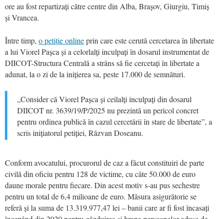
ore au fost repartizați către centre din Alba, Brașov, Giurgiu, Timiș
și Vrancea.
Între timp,
o petiție online
prin care este cerută cercetarea în libertate
a lui Viorel Pașca și a celorlalți inculpați în dosarul instrumentat de
DIICOT-Structura Centrală a strâns să fie cercetați în libertate a
adunat, la o zi de la inițierea sa, peste 17.000 de semnături.
„Consider că Viorel Pașca și ceilalți inculpați din dosarul
DIICOT nr. 3639/19/P/2025 nu prezintă un pericol concret
pentru ordinea publică în cazul cercetării în stare de libertate”, a
scris inițiatorul petiției, Răzvan Doseanu.
Conform avocatului, procurorul de caz a făcut constituiri de parte
civilă din oficiu pentru 128 de victime, cu câte 50.000 de euro
daune morale pentru fiecare. Din acest motiv s-au pus sechestre
pentru un total de 6,4 milioane de euro. Măsura asigurătorie se
referă și la suma de 13.319.977,47 lei – banii care ar fi fost încasați
începând din 2020 pentru găzduirea și hrana persoanelor aduse de