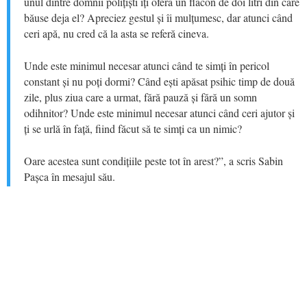
unul dintre domnii polițiști îți oferă un flacon de doi litri din care
băuse deja el? Apreciez gestul și îi mulțumesc, dar atunci când
ceri apă, nu cred că la asta se referă cineva.
Unde este minimul necesar atunci când te simți în pericol
constant și nu poți dormi? Când ești apăsat psihic timp de două
zile, plus ziua care a urmat, fără pauză și fără un somn
odihnitor? Unde este minimul necesar atunci când ceri ajutor și
ți se urlă în față, fiind făcut să te simți ca un nimic?
Oare acestea sunt condițiile peste tot în arest?”, a scris Sabin
Pașca în mesajul său.