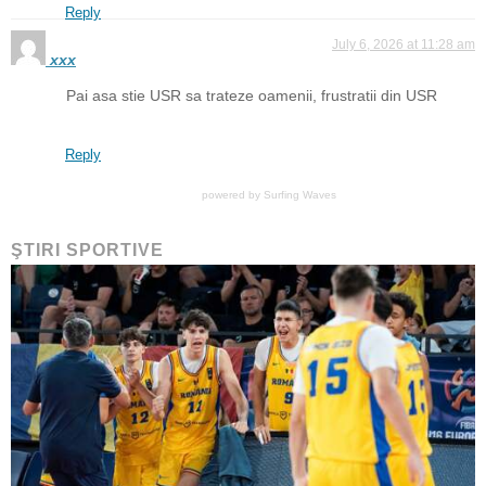
Reply
July 6, 2026 at 11:28 am
xxx
Pai asa stie USR sa trateze oamenii, frustratii din USR
Reply
powered by
Surfing Waves
ŞTIRI SPORTIVE