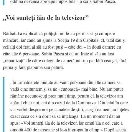
odihna devenea aproape imposibilă”, a scris Sabin Pașca.
„Voi sunteți ăia de la televizor”
Bărbatul a explicat că polițiștii nu le-au permis să-și cumpere
mâncare, iar când au ajuns la Secția 19 din Capitală, el, tatăl său și
ceilalți doi frați ai săi au fost puși – câte doi – în două camere cu
câte alte 6 persoane. Sabin Pașca și cu un frate al său au fost
„repartizați” de către colegii de cameră într-un pat fără cearșaf, fără
pernă și fără plapumă sau pătură.
„În următoarele minute au venit persoane din alte camere să
vadă cine suntem și să ne «cunoască» mai bine. Nu am putut
rămâne necunoscuți prea mult timp, pentru că la televizor am
apărut chiar noi, cei din cazul de la Dumbrava. Din felul în care
s-a vorbit despre noi pe canalele de știri, acești oameni au înțeles
exact ceea ce s-a dorit să se înțeleagă. La un moment dat au
spus: «Voi sunteți ăia de la televizor, iar omul ăla e cel care a
omorât 400 de persoane și le-a îngropat în câmp.» După aceea