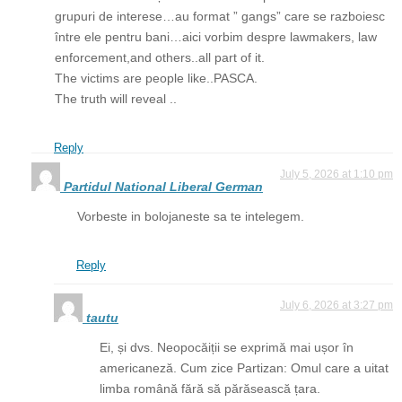
grupuri de interese…au format ” gangs” care se razboiesc
între ele pentru bani…aici vorbim despre lawmakers, law
enforcement,and others..all part of it.
The victims are people like..PASCA.
The truth will reveal ..
Reply
July 5, 2026 at 1:10 pm
Partidul National Liberal German
Vorbeste in bolojaneste sa te intelegem.
Reply
July 6, 2026 at 3:27 pm
tautu
Ei, și dvs. Neopocăiții se exprimă mai ușor în
americaneză. Cum zice Partizan: Omul care a uitat
limba română fără să părăsească țara.