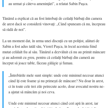
au urmat și câteva amenințări”, a relatat Sabin Pașca.
Tânărul a explicat că au fost întrebați de ceilalți bărbați din camera
de arest dacă se consideră vinovați: „Când spuneam că nu, începeau
să râdă de noi”.
La un moment dat, în urma unei discuții cu un polițist, alături de
Sabin a fost adus tatăl său, Viorel Pașca, în locul acestuia fiind
mutat celălalt fiu al său. Tânărul a dezvăluit că nu au primit mâncare
și au adormit cu greu, pentru că ceilalți bărbați din cameră au
început să joace table, făceau gălăgie și fumau.
„Întrebările mele sunt simple: unde este minimul necesar atunci
când îți este foame și nu primești de mâncare? Nu doar în arest,
ci în toate cele trei zile petrecute acolo, doar avocatul nostru ne-
a ajutat să mâncăm și noi ceva.
Unde este minimul necesar atunci când ceri apă în arest, iar