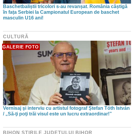
Baschetbaliștii tricolori s-au revanșat. România câștigă
în fața Serbiei la Campionatul European de baschet
masculin U16 ani!
CULTURĂ
GALERIE FOTO
Vernisaj şi interviu cu artistul fotograf Ștefan Tóth István
/ „Să-ţi poţi trăi visul este un lucru extraordinar!”
BIHON ŞTIRILE JUDEŢULUI BIHOR