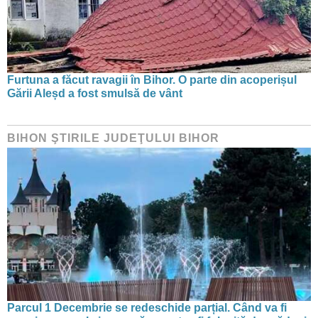
Furtuna a făcut ravagii în Bihor. O parte din acoperișul
Gării Aleșd a fost smulsă de vânt
BIHON ŞTIRILE JUDEŢULUI BIHOR
Parcul 1 Decembrie se redeschide parțial. Când va fi