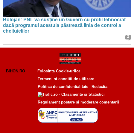
Bolojan: PNL va susține un Guvern cu profil tehnocrat
dacă programul acestuia păstrează linia de control a
cheltuielilor
2
BIHON.RO
Folosinta Cookie-urilor
Termeni si conditii de utilizare
Politica de confidentialitate
Redactia
Regulament postare și moderare comentarii