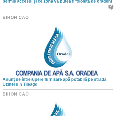
permis accesul și ce zonă va putea fi folosită de orădeni
2
BIHON CAO
Anunț de întrerupere furnizare apă potabilă pe strada
Uzinei din Tileagd
BIHON CAO