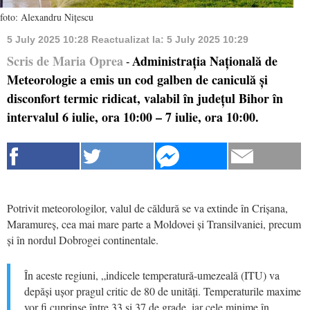
foto: Alexandru Nițescu
5 July 2025 10:28
Reactualizat la:
5 July 2025 10:29
Scris de Maria Oprea
Administrația Națională de
-
Meteorologie a emis un cod galben de caniculă și
disconfort termic ridicat, valabil în județul Bihor în
intervalul 6 iulie, ora 10:00 – 7 iulie, ora 10:00.
Potrivit meteorologilor, valul de căldură se va extinde în Crișana,
Maramureș, cea mai mare parte a Moldovei și Transilvaniei, precum
și în nordul Dobrogei continentale.
În aceste regiuni, „indicele temperatură-umezeală (ITU) va
depăși ușor pragul critic de 80 de unități. Temperaturile maxime
vor fi cuprinse între 33 și 37 de grade, iar cele minime în