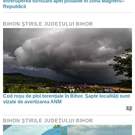
Întreruperea furnizării apei potabile în zona Magheru–
Republicii
BIHON ŞTIRILE JUDEŢULUI BIHOR
Cod roșu de ploi torențiale în Bihor. Șapte localități sunt
vizate de avertizarea ANM
1
BIHON ŞTIRILE JUDEŢULUI BIHOR