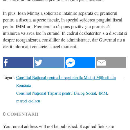
În plus, Ioan Mintaș a solicitat o întâlnire separată cu premierul
pentru a discuta aspecte fiscale, în special scăderea pragului fiscal
pentru IMM-uri. Premierul a răspuns pozitiv și a promis că
întâlnirea va avea loc în curând. În cadrul dezbaterilor, s-a discutat și
despre reorganizarea consiliilor de administrație, dar Guvernul nu a
oferit informații concrete la acel moment.
Taguri:
Consiliul Național pentru Întreprinderile Mici și Mijlocii din
,
România
Consiliul Național Tripartit pentru Dialog Social
,
IMM
,
marcel ciolacu
0
COMENTARII
Your email address will not be published.
Required fields are