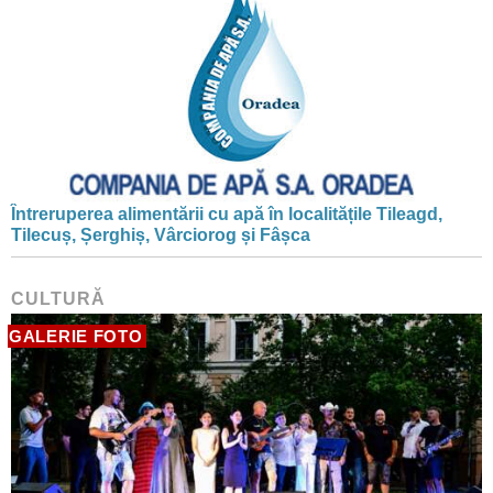
Întreruperea alimentării cu apă în localitățile Tileagd,
Tilecuș, Șerghiș, Vârciorog și Fâșca
CULTURĂ
GALERIE FOTO