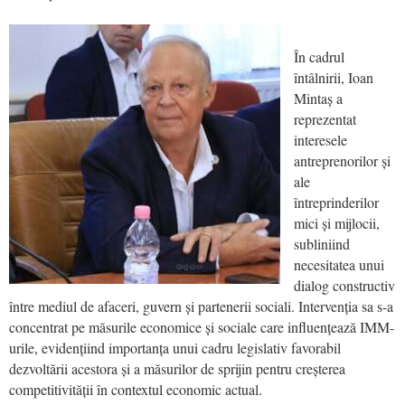
În cadrul
întâlnirii, Ioan
Mintaș a
reprezentat
interesele
antreprenorilor și
ale
întreprinderilor
mici și mijlocii,
subliniind
necesitatea unui
dialog constructiv
între mediul de afaceri, guvern și partenerii sociali. Intervenția sa s-a
concentrat pe măsurile economice și sociale care influențează IMM-
urile, evidențiind importanța unui cadru legislativ favorabil
dezvoltării acestora și a măsurilor de sprijin pentru creșterea
competitivității în contextul economic actual.