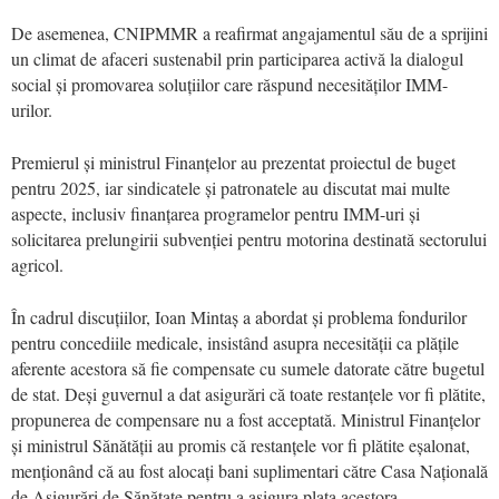
De asemenea, CNIPMMR a reafirmat angajamentul său de a sprijini
un climat de afaceri sustenabil prin participarea activă la dialogul
social și promovarea soluțiilor care răspund necesităților IMM-
urilor.
Premierul și ministrul Finanțelor au prezentat proiectul de buget
pentru 2025, iar sindicatele și patronatele au discutat mai multe
aspecte, inclusiv finanțarea programelor pentru IMM-uri și
solicitarea prelungirii subvenției pentru motorina destinată sectorului
agricol.
În cadrul discuțiilor, Ioan Mintaș a abordat și problema fondurilor
pentru concediile medicale, insistând asupra necesității ca plățile
aferente acestora să fie compensate cu sumele datorate către bugetul
de stat. Deși guvernul a dat asigurări că toate restanțele vor fi plătite,
propunerea de compensare nu a fost acceptată. Ministrul Finanțelor
și ministrul Sănătății au promis că restanțele vor fi plătite eșalonat,
menționând că au fost alocați bani suplimentari către Casa Națională
de Asigurări de Sănătate pentru a asigura plata acestora.