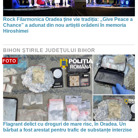
Rock Filarmonica Oradea ţine vie tradiția: „Give Peace a
Chance” a adunat din nou artiștii orădeni în memoria
Hiroshimei
BIHON ŞTIRILE JUDEŢULUI BIHOR
FOTO
Flagrant delict cu droguri de mare risc, în Oradea. Un
bărbat a fost arestat pentru trafic de substanțe interzise