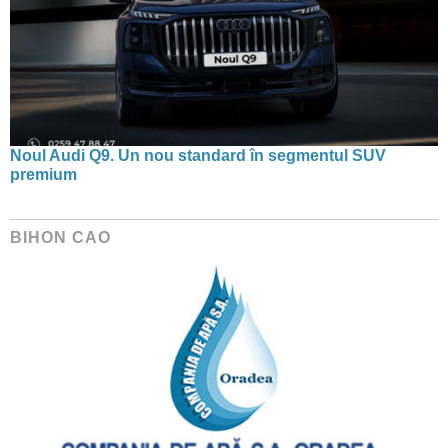
Noul Audi Q9. Un nou standard în segmentul SUV
premium
BIHON CAO