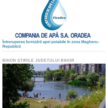
Întreruperea furnizării apei potabile în zona Magheru–
Republicii
BIHON ŞTIRILE JUDEŢULUI BIHOR