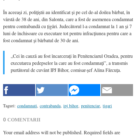
În aceeași zi, polițiștii au identificat și pe cel de-al doilea bărbat, în
vârstă de 38 de ani, din Salonta, care a fost de asemenea condamnat
pentru contrabandă cu țigări. Judecătorul l-a condamnat la 1 an și 7
luni de închisoare cu executare tot pentru infracțiunea pentru care a
fost condamnat și bărbatul de 30 de ani.
„Cei în cauză au fost încarcerați în Penitenciarul Oradea, pentru
executarea pedepselor la care au fost condamnați”, a transmis
purtătorul de cuvânt IPJ Bihor, comisar-șef Alina Fărcuța.
Taguri:
condamnati
,
contrabanda
,
ipj bihor
,
penitenciar
,
tigari
0
COMENTARII
Your email address will not be published.
Required fields are