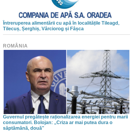
Întreruperea alimentării cu apă în localitățile Tileagd,
Tilecuș, Șerghiș, Vârciorog și Fâșca
ROMÂNIA
Guvernul pregătește raționalizarea energiei pentru marii
consumatori. Bolojan: „Criza ar mai putea dura o
săptămână, două”