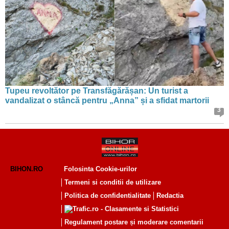
Tupeu revoltător pe Transfăgărășan: Un turist a
vandalizat o stâncă pentru „Anna” și a sfidat martorii
3
BIHON.RO
Folosinta Cookie-urilor
Termeni si conditii de utilizare
Politica de confidentialitate
Redactia
Regulament postare și moderare comentarii