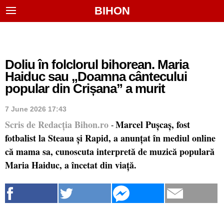
BIHON
Doliu în folclorul bihorean. Maria
Haiduc sau „Doamna cântecului
popular din Crișana” a murit
7 June 2026 17:43
Scris de Redacția Bihon.ro
Marcel Pușcaș, fost
-
fotbalist la Steaua și Rapid, a anunțat în mediul online
că mama sa, cunoscuta interpretă de muzică populară
Maria Haiduc, a încetat din viață.