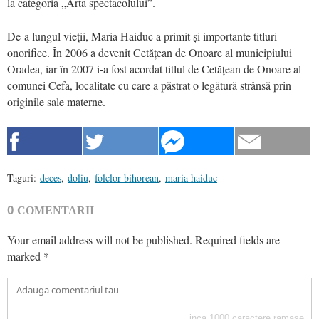
la categoria „Arta spectacolului”.
De-a lungul vieții, Maria Haiduc a primit și importante titluri
onorifice. În 2006 a devenit Cetățean de Onoare al municipiului
Oradea, iar în 2007 i-a fost acordat titlul de Cetățean de Onoare al
comunei Cefa, localitate cu care a păstrat o legătură strânsă prin
originile sale materne.
Taguri:
deces
,
doliu
,
folclor bihorean
,
maria haiduc
0
COMENTARII
Your email address will not be published.
Required fields are
marked
*
inca
1000
caractere ramase