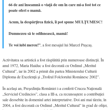
66 de ani înseamnă o viață de om în care mi-a fost tot ce
poate oferi o mamă.
Acum, la despărțirea fizică, îi pot spune MULȚUMESC!
Dumnezeu să te odihnească, mamă!
Te voi iubi mereu!”
, a fost mesajul lui Marcel Pușcaș.
Activitatea sa artistică a fost răsplătită prin numeroase distincții. În
anul 1972, Maria Haiduc a fost decorată cu Ordinul „Meritul
Cultural”, iar în 2002 a primit din partea Ministerului Culturii
Diploma de Excelență și „Trofeul Folclorului Românesc 2002”.
În același an, Președinția României i-a conferit Crucea Națională
„Serviciul Credincios”, clasa a III-a, ca recunoaștere a contribuției
sale deosebite în domeniul artei interpretative. Doi ani mai târziu, în
2004, a fost decorată cu Ordinul „Meritul Cultural” în grad de ofițer,