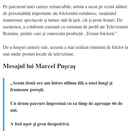
Pe parcursul unei cariere remarcabile, artista a urcat pe scenă alături
de personalități importante ale folclorului românesc, susținând
numeroase spectacole și turnee atât în țară, cât și peste hotare. De
asemenea, a colaborat constant cu emisiuni de profil ale Televiziunii
Române, printre care și cunoscuta producție „Tezaur folcloric”.
De-a lungul carierei sale, aceasta a mai realizat emisiuni de folclor la
mai multe posturi locale de televiziune.
Mesajul lui Marcel Pușcaș
„Acum două ore am întors ultima filă a unei lungi și
frumoase povești.
Un drum parcurs împreună cu ea timp de aproape 66 de
ani.
A fost ușor și greu deopotrivă.