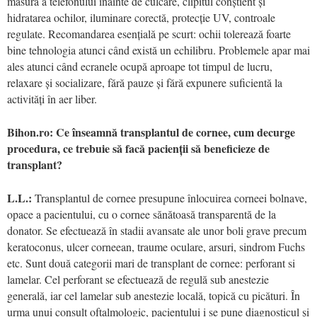
măsură a telefonului înainte de culcare, clipitul conștient și
hidratarea ochilor, iluminare corectă, protecție UV, controale
regulate. Recomandarea esențială pe scurt: ochii tolerează foarte
bine tehnologia atunci când există un echilibru. Problemele apar mai
ales atunci când ecranele ocupă aproape tot timpul de lucru,
relaxare și socializare, fără pauze și fără expunere suficientă la
activități în aer liber.
Bihon.ro: Ce înseamnă transplantul de cornee, cum decurge
procedura, ce trebuie să facă pacienții să beneficieze de
transplant?
L.L.:
Transplantul de cornee presupune înlocuirea corneei bolnave,
opace a pacientului, cu o cornee sănătoasă transparentă de la
donator. Se efectuează în stadii avansate ale unor boli grave precum
keratoconus, ulcer corneean, traume oculare, arsuri, sindrom Fuchs
etc. Sunt două categorii mari de transplant de cornee: perforant si
lamelar. Cel perforant se efectuează de regulă sub anestezie
generală, iar cel lamelar sub anestezie locală, topică cu picături. În
urma unui consult oftalmologic, pacientului i se pune diagnosticul și