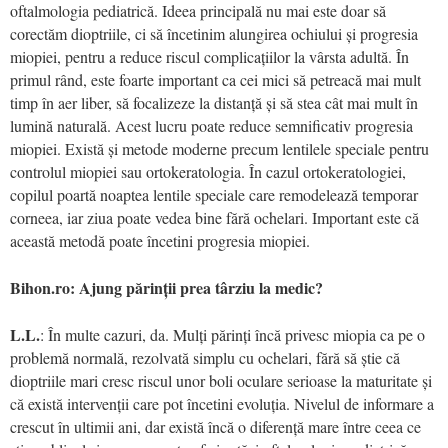
oftalmologia pediatrică. Ideea principală nu mai este doar să
corectăm dioptriile, ci să încetinim alungirea ochiului și progresia
miopiei, pentru a reduce riscul complicațiilor la vârsta adultă. În
primul rând, este foarte important ca cei mici să petreacă mai mult
timp în aer liber, să focalizeze la distanță și să stea cât mai mult în
lumină naturală. Acest lucru poate reduce semnificativ progresia
miopiei. Există și metode moderne precum lentilele speciale pentru
controlul miopiei sau ortokeratologia. În cazul ortokeratologiei,
copilul poartă noaptea lentile speciale care remodelează temporar
corneea, iar ziua poate vedea bine fără ochelari. Important este că
această metodă poate încetini progresia miopiei.
Bihon.ro: Ajung părinții prea târziu la medic?
L.L.
: În multe cazuri, da. Mulți părinți încă privesc miopia ca pe o
problemă normală, rezolvată simplu cu ochelari, fără să știe că
dioptriile mari cresc riscul unor boli oculare serioase la maturitate și
că există intervenții care pot încetini evoluția. Nivelul de informare a
crescut în ultimii ani, dar există încă o diferență mare între ceea ce