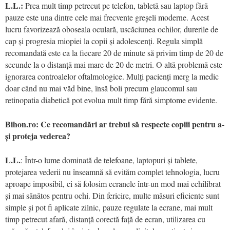
L.L.:
Prea mult timp petrecut pe telefon, tabletă sau laptop fără
pauze este una dintre cele mai frecvente greșeli moderne. Acest
lucru favorizează oboseala oculară, uscăciunea ochilor, durerile de
cap și progresia miopiei la copii și adolescenți. Regula simplă
recomandată este ca la fiecare 20 de minute să privim timp de 20 de
secunde la o distanță mai mare de 20 de metri. O altă problemă este
ignorarea controalelor oftalmologice. Mulți pacienți merg la medic
doar când nu mai văd bine, însă boli precum glaucomul sau
retinopatia diabetică pot evolua mult timp fără simptome evidente.
Bihon.ro: Ce recomandări ar trebui să respecte copiii pentru a-
și proteja vederea?
L.L.
: Într-o lume dominată de telefoane, laptopuri și tablete,
protejarea vederii nu înseamnă să evităm complet tehnologia, lucru
aproape imposibil, ci să folosim ecranele într-un mod mai echilibrat
și mai sănătos pentru ochi. Din fericire, multe măsuri eficiente sunt
simple și pot fi aplicate zilnic, pauze regulate la ecrane, mai mult
timp petrecut afară, distanță corectă față de ecran, utilizarea cu