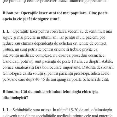
știe publicul și ceea ce poate oferi astăzi oftalmologia pediatrică.
Bihon.ro: Operațiile laser sunt tot mai populare. Cine poate
apela la ele și cât de sigure sunt?
L.L.
: Operațiile laser pentru corectarea vederii au devenit mult mai
sigure și mai precise în ultimii ani, iar pentru mulți pacienți pot
reduce sau elimina dependența de ochelari ori lentile de contact.
Totuși, nu sunt potrivite pentru oricine și trebuie privite ca
intervenții medicale complexe, nu doar ca proceduri cosmetice.
Candidații potriviți sunt pacienții de peste 18 ani, cu dioptrii stabile,
cornee sănătoasă și fără boli oculare importante. Datorită dezvoltării
tehnologice există soluții și pentru pacienții presbiopi, adică acele
persoane care după 40-45 de ani ajung să poarte ochelari de citit.
Bihon.ro: Cât de mult a schimbat tehnologia chirurgia
oftalmologică?
L.L.
: Schimbările sunt uriașe. În ultimii 15-20 de ani, oftalmologia
a devenit una dintre specialitățile medicale printre cele mai puternic