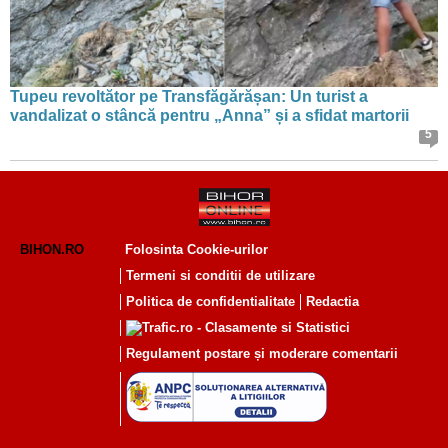
Tupeu revoltător pe Transfăgărășan: Un turist a
vandalizat o stâncă pentru „Anna” și a sfidat martorii
5
BIHON.RO
Folosinta Cookie-urilor
Termeni si conditii de utilizare
Politica de confidentialitate
Redactia
Regulament postare și moderare comentarii