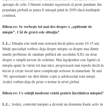
aproape de ochi. Ultimele estimări sugerează că peste jumătate din
populația globală ar putea fi mioapă până în 2050 dacă tendințele
continuă.
Bihon.ro: Se vorbește tot mai des despre o „epidemie de
miopie”. Cât de gravă este situația?
L.L.:
Situația este mult mai serioasă decât părea acum 10-15 ani.
Mulți specialiști vorbesc deja despre miopie ca despre una dintre
marile probleme de sănătate publică ale secolului XXI, nu doar
despre o simplă nevoie de ochelari. Mai îngrijorător este faptul că
miopia apare la vârste tot mai mici, progresează mai repede decât în
trecut și crește riscul unor complicații serioase la maturitate. În anii
’90, aproximativ un sfert dintre copii și adolescenți erau miopi.
Astăzi vorbim deja de peste o treime la nivel global.
Bihon.ro: Ce soluții moderne există pentru încetinirea miopiei?
L.L.
: Astăzi, controlul miopiei a devenit un domeniu foarte activ în