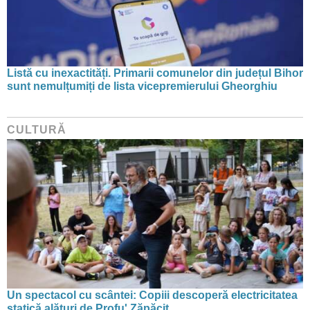
Listă cu inexactități. Primarii comunelor din județul Bihor
sunt nemulțumiți de lista vicepremierului Gheorghiu
CULTURĂ
Un spectacol cu scântei: Copiii descoperă electricitatea
statică alături de Profu' Zăpăcit