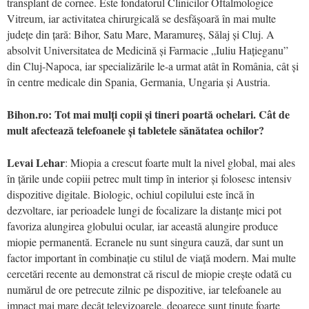
transplant de cornee. Este fondatorul Clinicilor Oftalmologice
Vitreum, iar activitatea chirurgicală se desfășoară în mai multe
județe din țară: Bihor, Satu Mare, Maramureș, Sălaj și Cluj. A
absolvit Universitatea de Medicină și Farmacie „Iuliu Hațieganu”
din Cluj-Napoca, iar specializările le-a urmat atât în România, cât și
în centre medicale din Spania, Germania, Ungaria și Austria.
Bihon.ro: Tot mai mulți copii și tineri poartă ochelari. Cât de
mult afectează telefoanele și tabletele sănătatea ochilor?
Levai Lehar
: Miopia a crescut foarte mult la nivel global, mai ales
în țările unde copiii petrec mult timp în interior și folosesc intensiv
dispozitive digitale. Biologic, ochiul copilului este încă în
dezvoltare, iar perioadele lungi de focalizare la distanțe mici pot
favoriza alungirea globului ocular, iar această alungire produce
miopie permanentă. Ecranele nu sunt singura cauză, dar sunt un
factor important în combinație cu stilul de viață modern. Mai multe
cercetări recente au demonstrat că riscul de miopie crește odată cu
numărul de ore petrecute zilnic pe dispozitive, iar telefoanele au
impact mai mare decât televizoarele, deoarece sunt ținute foarte