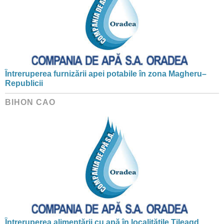
Întreruperea furnizării apei potabile în zona Magheru–
Republicii
BIHON CAO
Întreruperea alimentării cu apă în localitățile Tileagd,