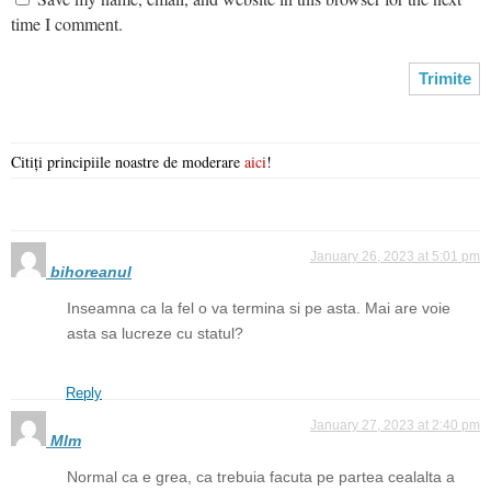
time I comment.
Citiți principiile noastre de moderare
aici
!
January 26, 2023 at 5:01 pm
bihoreanul
Inseamna ca la fel o va termina si pe asta. Mai are voie
asta sa lucreze cu statul?
Reply
January 27, 2023 at 2:40 pm
Mlm
Normal ca e grea, ca trebuia facuta pe partea cealalta a