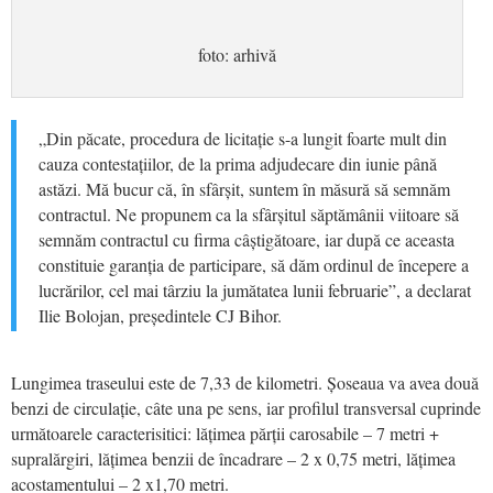
foto: arhivă
„Din păcate, procedura de licitație s-a lungit foarte mult din
cauza contestațiilor, de la prima adjudecare din iunie până
astăzi. Mă bucur că, în sfârșit, suntem în măsură să semnăm
contractul. Ne propunem ca la sfârșitul săptămânii viitoare să
semnăm contractul cu firma câștigătoare, iar după ce aceasta
constituie garanția de participare, să dăm ordinul de începere a
lucrărilor, cel mai târziu la jumătatea lunii februarie”, a declarat
Ilie Bolojan, președintele CJ Bihor.
Lungimea traseului este de 7,33 de kilometri. Șoseaua va avea două
benzi de circulație, câte una pe sens, iar profilul transversal cuprinde
următoarele caracterisitici: lățimea părții carosabile – 7 metri +
supralărgiri, lățimea benzii de încadrare – 2 x 0,75 metri, lățimea
acostamentului – 2 x1,70 metri.