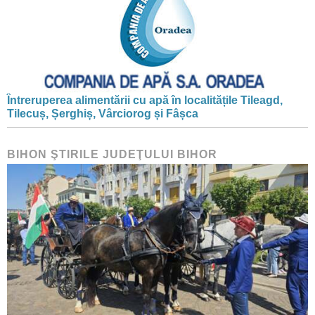
Întreruperea alimentării cu apă în localitățile Tileagd,
Tilecuș, Șerghiș, Vârciorog și Fâșca
BIHON ŞTIRILE JUDEŢULUI BIHOR