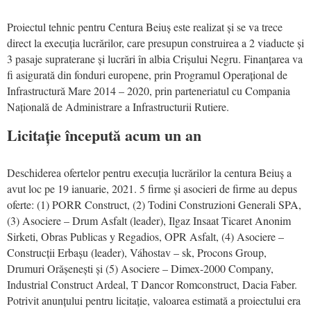
Proiectul tehnic pentru Centura Beiuș este realizat și se va trece
direct la execuția lucrărilor, care presupun construirea a 2 viaducte și
3 pasaje supraterane și lucrări în albia Crișului Negru. Finanțarea va
fi asigurată din fonduri europene, prin Programul Operațional de
Infrastructură Mare 2014 – 2020, prin parteneriatul cu Compania
Națională de Administrare a Infrastructurii Rutiere.
Licitație începută acum un an
Deschiderea ofertelor pentru execuția lucrărilor la centura Beiuș a
avut loc pe 19 ianuarie, 2021. 5 firme și asocieri de firme au depus
oferte: (1) PORR Construct, (2) Todini Construzioni Generali SPA,
(3) Asociere – Drum Asfalt (leader), Ilgaz Insaat Ticaret Anonim
Sirketi, Obras Publicas y Regadios, OPR Asfalt, (4) Asociere –
Construcții Erbașu (leader), Váhostav – sk, Procons Group,
Drumuri Orășenești și (5) Asociere – Dimex-2000 Company,
Industrial Construct Ardeal, T Dancor Romconstruct, Dacia Faber.
Potrivit anunțului pentru licitație, valoarea estimată a proiectului era