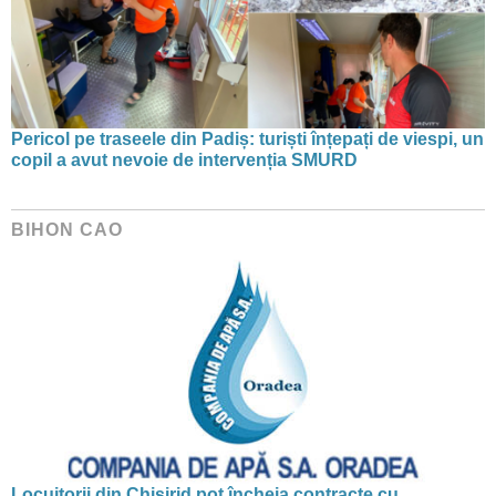
Pericol pe traseele din Padiș: turiști înțepați de viespi, un
copil a avut nevoie de intervenția SMURD
BIHON CAO
Locuitorii din Chișirid pot încheia contracte cu