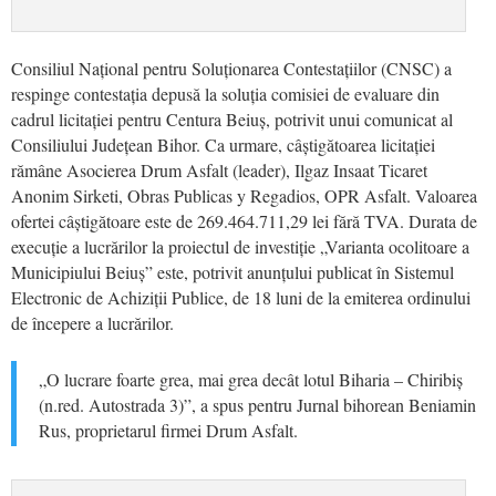
Consiliul Național pentru Soluționarea Contestațiilor (CNSC) a
respinge contestația depusă la soluția comisiei de evaluare din
cadrul licitației pentru Centura Beiuș, potrivit unui comunicat al
Consiliului Județean Bihor. Ca urmare, câștigătoarea licitației
rămâne Asocierea Drum Asfalt (leader), Ilgaz Insaat Ticaret
Anonim Sirketi, Obras Publicas y Regadios, OPR Asfalt. Valoarea
ofertei câștigătoare este de 269.464.711,29 lei fără TVA. Durata de
execuție a lucrărilor la proiectul de investiție „Varianta ocolitoare a
Municipiului Beiuș” este, potrivit anunțului publicat în Sistemul
Electronic de Achiziții Publice, de 18 luni de la emiterea ordinului
de începere a lucrărilor.
„O lucrare foarte grea, mai grea decât lotul Biharia – Chiribiș
(n.red. Autostrada 3)”, a spus pentru Jurnal bihorean Beniamin
Rus, proprietarul firmei Drum Asfalt.