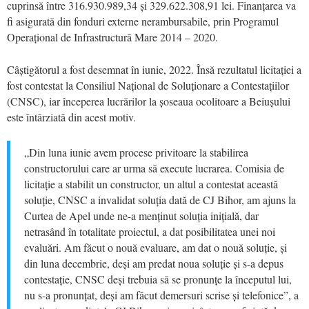
cuprinsă între 316.930.989,34 și 329.622.308,91 lei. Finanțarea va
fi asigurată din fonduri externe nerambursabile, prin Programul
Operațional de Infrastructură Mare 2014 – 2020.
Câștigătorul a fost desemnat în iunie, 2022. Însă rezultatul licitației a
fost contestat la Consiliul Național de Soluționare a Contestațiilor
(CNSC), iar începerea lucrărilor la șoseaua ocolitoare a Beiușului
este întârziată din acest motiv.
„Din luna iunie avem procese privitoare la stabilirea
constructorului care ar urma să execute lucrarea. Comisia de
licitație a stabilit un constructor, un altul a contestat această
soluție, CNSC a invalidat soluția dată de CJ Bihor, am ajuns la
Curtea de Apel unde ne-a menținut soluția inițială, dar
netrasând în totalitate proiectul, a dat posibilitatea unei noi
evaluări. Am făcut o nouă evaluare, am dat o nouă soluție, și
din luna decembrie, deși am predat noua soluție și s-a depus
contestație, CNSC deși trebuia să se pronunțe la începutul lui,
nu s-a pronunțat, deși am făcut demersuri scrise și telefonice”, a