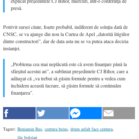
explicat președintele CJ Bihor, miercuri, într-o conferință de
presă.
Potrivit sursei citate, foarte probabil, indiferent de soluția dată de
CNSC, se va ajunge din nou la Curtea de Apel „datorită litigiilor
dintre constructori”, dar de data asta nu se va putea ataca decizia
instanței.
„Problema cea mai neplăcută este că avem finanțare până la
sfârșitul acestui an”, a subliniat președintele CJ Bihor, care a
adăugat că „va trebui să găsim formule pentru a vedea cum
închidem această lucrare, să găsim formule să continuăm
finanțarea”.
Taguri:
Beniamin Rus
,
centura beius
,
drum asfalt face centura
,
ilie bolojan