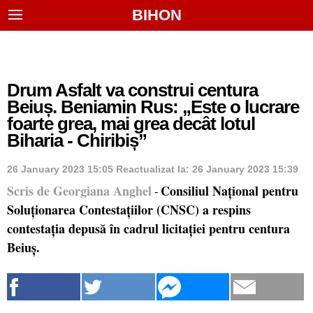
BIHON
Drum Asfalt va construi centura
Beiuș. Beniamin Rus: „Este o lucrare
foarte grea, mai grea decât lotul
Biharia - Chiribiș”
26 January 2023 15:05
Reactualizat la:
26 January 2023 15:39
Scris de Georgiana Anghel
Consiliul Național pentru
-
Soluționarea Contestațiilor (CNSC) a respins
contestația depusă în cadrul licitației pentru centura
Beiuș.