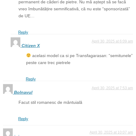
permanent de căderi de pietre. Nu mă aștept să se facă
vreo îmbunătățire semnificativă, că nu este “sponsorizată”
de UE…
Reply
April 30, 2025 at 6:09 am
Citizen X
acelasi model ca si pe Transfagarasan: “semitunele”
peste care trec pietrele
Reply
April 30, 2025 at 7:53 am
Bolnavul
Facut stil romanesc de mântuială
Reply
April 30, 2025 at 10:07 am