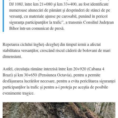
DJ 108J, între km 21+080 şi km 33+400, au fost identificate
numeroase alunecări de pământ şi desprinderi de stânci de pe
versanţi, cu materiale ajunse pe carosabil, punând în pericol
siguranţa participanţilor la trafic”, a transmis Consiliul Județean
Bihor într-un comunicat de presă.
Repetarea ciclului îngheț–dezgheț din timpul iernii a afectat
stabilitatea versanților, crescând riscul căderii de bolovani de mari
dimensiuni.
Astfel, circulația rămâne interzisă între km 20+920 (Cabana 4
Brazi) și km 30+650 (Pensiunea Octavia), pentru a permite
desfășurarea lucrărilor necesare, pentru a evita periclitarea siguranței
participanților la trafic și pentru a-i proteja pe aceștia de posibile
evenimente tragice.