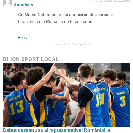
May 1, 2025 at 1:12 pm
Anonimul
Cu Mama Natura nu te pui dar nici cu delasarea si
furaciunea din Romania nu te poti pune.
Reply
powered by
Surfing Waves
BIHON SPORT LOCAL
Debut dezastruos al reprezentativei României la