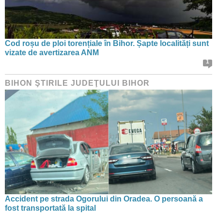
Cod roșu de ploi torențiale în Bihor. Șapte localități sunt
vizate de avertizarea ANM
1
BIHON ŞTIRILE JUDEŢULUI BIHOR
Accident pe strada Ogorului din Oradea. O persoană a
fost transportată la spital