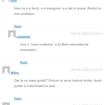
ioio
bine ca s-a facut, s-a inaugurat, s-a dat in presa. Restul nu
mai conteaza
Reply
April 30, 2025 at 2:06 pm
cetatean
inca o “mare realizare” a lui Bolo executata de
mantuiala:(
Reply
April 30, 2025 at 2:39 pm
Mitru
Dar la ce atata grabă? Oricum la iarna trebuie inchis: faceti
punte si il deschideti la anul….
Reply