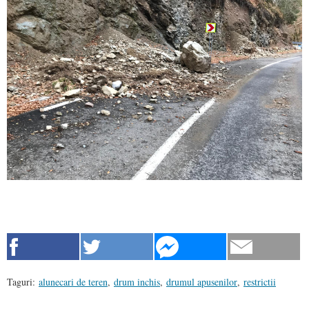
Taguri:
alunecari de teren
,
drum inchis
,
drumul apusenilor
,
restrictii