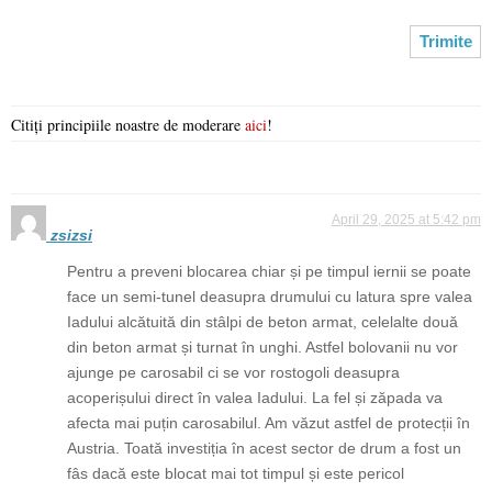
Citiți principiile noastre de moderare
aici
!
April 29, 2025 at 5:42 pm
zsizsi
Pentru a preveni blocarea chiar și pe timpul iernii se poate
face un semi-tunel deasupra drumului cu latura spre valea
Iadului alcătuită din stâlpi de beton armat, celelalte două
din beton armat și turnat în unghi. Astfel bolovanii nu vor
ajunge pe carosabil ci se vor rostogoli deasupra
acoperișului direct în valea Iadului. La fel și zăpada va
afecta mai puțin carosabilul. Am văzut astfel de protecții în
Austria. Toată investiția în acest sector de drum a fost un
fâs dacă este blocat mai tot timpul și este pericol