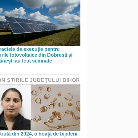
actele de execuție pentru
rile fotovoltaice din Dobrești și
ănești au fost semnate
ON ŞTIRILE JUDEŢULUI BIHOR
rută din 2024, o hoață de bijuterii