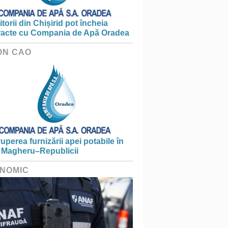
torii din Chișirid pot încheia
racte cu Compania de Apă Oradea
ON CAO
ruperea furnizării apei potabile în
 Magheru–Republicii
NOMIC