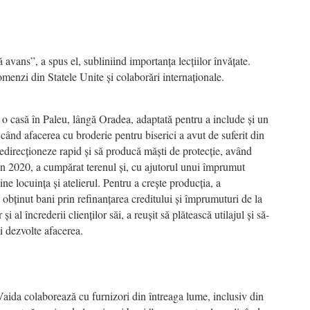
vans”, a spus el, subliniind importanța lecțiilor învățate.
menzi din Statele Unite și colaborări internaționale.
 o casă în Paleu, lângă Oradea, adaptată pentru a include și un
când afacerea cu broderie pentru biserici a avut de suferit din
e redirecționeze rapid și să producă măști de protecție, având
. În 2020, a cumpărat terenul și, cu ajutorul unui împrumut
ne locuința și atelierul. Pentru a crește producția, a
 obținut bani prin refinanțarea creditului și împrumuturi de la
 și al încrederii clienților săi, a reușit să plătească utilajul și să-
i dezvolte afacerea.
Vaida colaborează cu furnizori din întreaga lume, inclusiv din