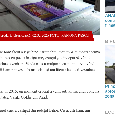
ANAF
contr
filma
l în broderia bisericească, 02.02.2025 FOTO: RAMONA PAȘCU
BIH
e l-am făcut a ieșit bine, iar unchiul meu mi-a cumpărat prima
l, pas cu pas, a învățat meșteșugul și a început să vândă
primele venituri, Vaida nu s-a mulțumit cu puțin. „Am vândut
i i-am reinvestit în materiale și am făcut alte două veșminte.
Prima
 iar în 2015, un moment crucial a venit sub forma unui concurs
aproa
zona 
sitatea Vasile Goldiș din Arad.
urul care a câștigat din județul Bihor. Cu acești bani, am
ECO