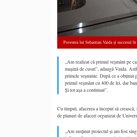
Povestea lui Sebastian Vaida și succesu
„Am realizat că primul veșmânt pe car
mașină de cusut”, adaugă Vaida. Astfe
primele veșminte. După ce a obținut 
primul veșmânt cu 400 de lei, dar bani
Și tot așa a continuat”.
Cu timpul, afacerea a început să crească,
de planuri de afaceri organizat de Univer
„Am susținut proiectul și am fost sing