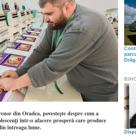
Contr
parcu
Drăg
BIH
renor din Oradea, povestește despre cum a
lescenți într-o afacere prosperă care produce
din întreaga lume.
Dispă