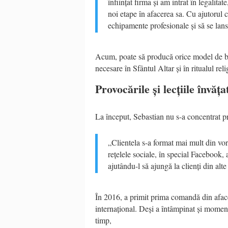
înființat firma și am intrat în legalit
noi etape în afacerea sa. Cu ajutorul 
echipamente profesionale și să se lans
Acum, poate să producă orice model de bro
necesare în Sfântul Altar și în ritualul reli
Provocările și lecțiile învăța
La început, Sebastian nu s-a concentrat p
„Clientela s-a format mai mult din vor
rețelele sociale, în special Facebook, 
ajutându-l să ajungă la clienți din alte
În 2016, a primit prima comandă din afacer
internațional. Deși a întâmpinat și momente
timp,