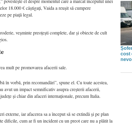
ate,” povestește el despre momentul care a marcat începutul unei
celor 18.000 € câștigați, Vaida a reușit să cumpere
eze pe piață legal.
derie, veșminte preoțești complete, dar și obiecte de cult
gios.
Șofer
te
cost 
nevoi
rea mult pe promovarea afacerii sale.
bă în vorbă, prin recomandări”, spune el. Cu toate acestea,
au avut un impact semnificativ asupra creșterii afacerii,
 județe și chiar din afaceri internaționale, precum Italia.
i externe, iar afacerea sa a început să se extindă și pe plan
 dificile, cum ar fi un incident cu un preot care nu a plătit la