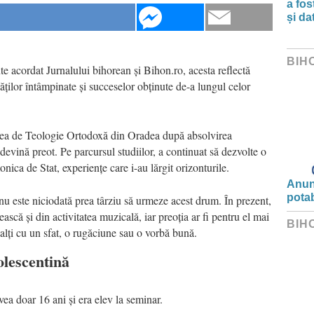
a fos
și da
BIH
nte acordat Jurnalului bihorean și Bihon.ro, acesta reflectă
ăților întâmpinate și succeselor obținute de-a lungul celor
tea de Teologie Ortodoxă din Oradea după absolvirea
evină preot. Pe parcursul studiilor, a continuat să dezvolte o
nica de Stat, experiențe care i-au lărgit orizonturile.
Anunț
potab
nu este niciodată prea târziu să urmeze acest drum. În prezent,
ască și din activitatea muzicală, iar preoția ar fi pentru el mai
BIH
lalți cu un sfat, o rugăciune sau o vorbă bună.
olescentină
ea doar 16 ani și era elev la seminar.