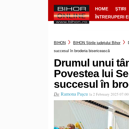
HOME
ŞTIRI
ÎNTRERUPERI 
BIHON
BIHON Ştirile judeţului Bihor
succesul în broderia bisericească
Drumul unui tân
Povestea lui Se
succesul în bro
De
Ramona Pașcu
la 2 February 2025 07:0