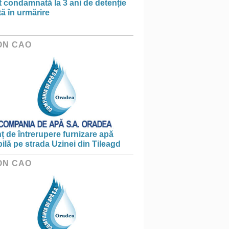
t condamnată la 3 ani de detenție
tă în urmărire
ON CAO
 de întrerupere furnizare apă
ilă pe strada Uzinei din Tileagd
ON CAO