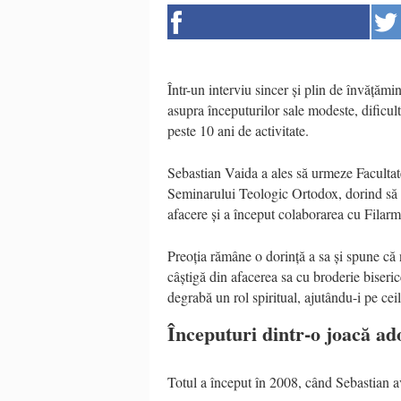
Într-un interviu sincer și plin de învățămi
asupra începuturilor sale modeste, dificult
peste 10 ani de activitate.
Sebastian Vaida a ales să urmeze Faculta
Seminarului Teologic Ortodox, dorind să d
afacere și a început colaborarea cu Filarmo
Preoția rămâne o dorință a sa și spune că 
câștigă din afacerea sa cu broderie biserice
degrabă un rol spiritual, ajutându-i pe cei
Începuturi dintr-o joacă ad
Totul a început în 2008, când Sebastian av