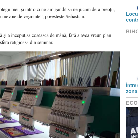
olegii mei, și într-o zi ne-am gândit să ne jucăm de-a preoții,
Locui
em nevoie de veșminte”, povestește Sebastian.
cont
BIH
ă și a început să cosească de mână, fără a avea vreun plan
sfera religioasă din seminar.
Între
zona
ECO