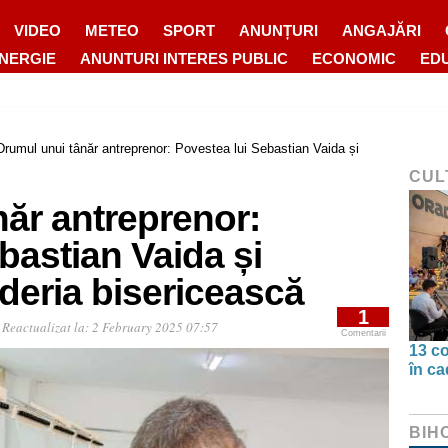
VIDEO
METEO
SPORT
ANUNȚURI
ANGAJĂRI
ENERGIE
ANUNTURI INTERES PUBLIC
ECONOMIC
ED
Drumul unui tânăr antreprenor: Povestea lui Sebastian Vaida și
CUL
ăr antreprenor:
bastian Vaida și
deria bisericească
1
0
Reactualizat la:
2 February 2025 07:57
Comentarii
13 co
în ca
BIH