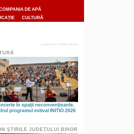
COMPANIA DE APĂ
UCAȚIE
CULTURĂ
powered by
Surfing Waves
TURĂ
ncerte în spaţii neconvenţioanle,
drul programul estival INITIO 2026
ON ŞTIRILE JUDEŢULUI BIHOR