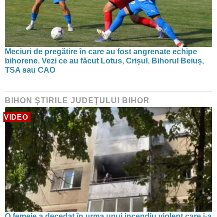
Meciuri de pregătire în care au fost angrenate echipe
bihorene. Vezi ce au făcut Lotus, Crișul, Bihorul Beiuș,
TSA sau CAO
BIHON ŞTIRILE JUDEŢULUI BIHOR
VIDEO
O femeie a decedat în urma unui incendiu violent care i-a