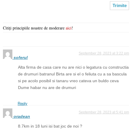
Citiți principiile noastre de moderare
aici
!
September 28, 2023 at 3:22 pm
soferul
Alta firma de casa care nu are nici o legatura cu constructia
de drumuri batranul Birta are si el o feliuta cu a sa bascula
si pe acolo posibil si tanaru vreo cateva un buldo ceva
Dume habar nu are de drumuri
Reply
September 28, 2023 at 5:41 pm
oradean
8.7km in 18 luni isi bat joc de noi ?