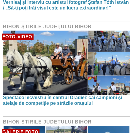
Vernisaj şi interviu cu artistul fotograf Ștefan Tóth István
/ „Să-ţi poţi trăi visul este un lucru extraordinar!”
BIHON ŞTIRILE JUDEŢULUI BIHOR
FOTO-VIDEO
Spectacol ecvestru în centrul Oradiei: cai campioni și
atelaje de competiție pe străzile orașului
BIHON ŞTIRILE JUDEŢULUI BIHOR
GALERIE FOTO