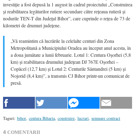
investiție a fost depusă la 1 august în cadrul proiectului „Construirea
și reabilitarea legăturilor rutiere secundare către rețeaua rutieră și
nodurile TEN-T din Județul Bihor”, care cuprinde o rețea de 73 de
kilometri de drumuri județene.
„Vă reamintim că lucrările la celelalte centuri din Zona
Metropolitană a Municipiului Oradea au început anul acesta, în
a doua jumătate a lunii februarie. Lotul 1: Centura Oșorhei (5,8
km) și reabilitarea drumului județean DJ 767E Oșorhei –
Copăcel (12,7 km) și Lotul 2: Centurile Sântandrei (5 km) și
Nojorid (8,4 km)”, a transmis CJ Bihor printr-un comunicat de
presă.
Taguri:
bihor
,
centura Biharia
,
construire
,
lucrari
,
semnare contract
4
COMENTARII