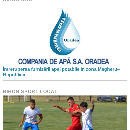
Întreruperea furnizării apei potabile în zona Magheru–
Republicii
BIHON SPORT LOCAL