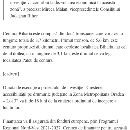
investiție va contribui la dezvoltarea economică în această
zonă”, a precizat Mircea Mălan, vicepreședintele Consiliului
Județean Bihor.
Centura Biharia este compusă din două tronsoane, care vor avea o
lungime totală de 8,7 kilometri. Primul tronson, de 5,6 km, este
centura propriu-zisă, drumul care ocolește localitatea Biharia, iar cel
de-al doilea, cu o lungime de 3,1 km, este drumul ce va lega
localitatea Paleu de centură.
[eadvert]
Durata de execuție a proiectului de investiție „Creșterea
accesibilității pe drumurile județene în Zona Metropolitană Oradea
– Lot 3” va fi de 18 luni de la emiterea ordinului de începere a
lucrărilor.
Finanțarea va fi asigurată din fonduri europene, prin Programul
Regional Nord-Vest 2021-2027. Cererea de finanțare pentru această