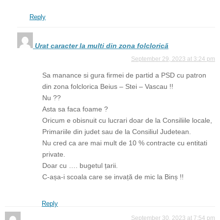
Reply
Urat caracter la multi din zona folclorică
September 29, 2023 at 3:24 pm
Sa manance si gura firmei de partid a PSD cu patron
din zona folclorica Beius – Stei – Vascau !!
Nu ??
Asta sa faca foame ?
Oricum e obisnuit cu lucrari doar de la Consiliile locale,
Primariile din judet sau de la Consiliul Judetean.
Nu cred ca are mai mult de 10 % contracte cu entitati
private.
Doar cu …. bugetul țarii.
C-așa-i scoala care se invață de mic la Binș !!
Reply
September 30, 2023 at 7:54 pm