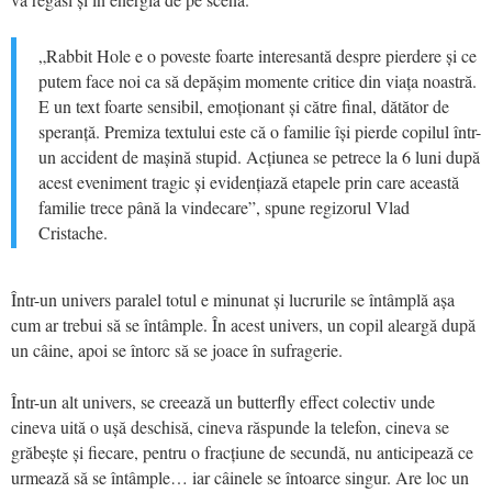
„Rabbit Hole e o poveste foarte interesantă despre pierdere și ce
putem face noi ca să depășim momente critice din viața noastră.
E un text foarte sensibil, emoționant și către final, dătător de
speranță. Premiza textului este că o familie își pierde copilul într-
un accident de mașină stupid. Acțiunea se petrece la 6 luni după
acest eveniment tragic și evidențiază etapele prin care această
familie trece până la vindecare”, spune regizorul Vlad
Cristache.
Într-un univers paralel totul e minunat și lucrurile se întâmplă așa
cum ar trebui să se întâmple. În acest univers, un copil aleargă după
un câine, apoi se întorc să se joace în sufragerie.
Într-un alt univers, se creează un butterfly effect colectiv unde
cineva uită o ușă deschisă, cineva răspunde la telefon, cineva se
grăbește și fiecare, pentru o fracțiune de secundă, nu anticipează ce
urmează să se întâmple… iar câinele se întoarce singur. Are loc un