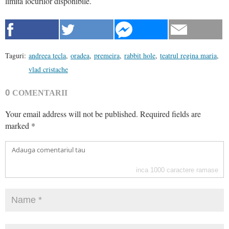
limita locurilor disponibile.
Taguri:
andreea tecla
,
oradea
,
premeira
,
rabbit hole
,
teatrul regina maria
,
vlad cristache
0
COMENTARII
Your email address will not be published.
Required fields are
marked
*
inca
1000
caractere ramase