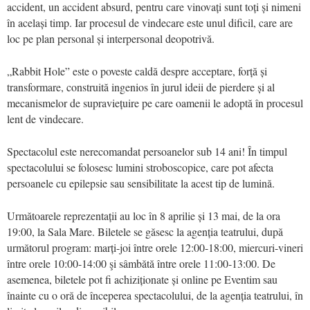
accident, un accident absurd, pentru care vinovați sunt toți și nimeni
în același timp. Iar procesul de vindecare este unul dificil, care are
loc pe plan personal și interpersonal deopotrivă.
„Rabbit Hole” este o poveste caldă despre acceptare, forță și
transformare, construită ingenios în jurul ideii de pierdere și al
mecanismelor de supraviețuire pe care oamenii le adoptă în procesul
lent de vindecare.
Spectacolul este nerecomandat persoanelor sub 14 ani! În timpul
spectacolului se folosesc lumini stroboscopice, care pot afecta
persoanele cu epilepsie sau sensibilitate la acest tip de lumină.
Următoarele reprezentații au loc în 8 aprilie și 13 mai, de la ora
19:00, la Sala Mare. Biletele se găsesc la agenția teatrului, după
următorul program: marți-joi între orele 12:00-18:00, miercuri-vineri
între orele 10:00-14:00 şi sâmbătă între orele 11:00-13:00. De
asemenea, biletele pot fi achiziționate și online pe Eventim sau
înainte cu o oră de începerea spectacolului, de la agenția teatrului, în