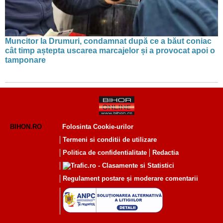
Muncitor la Drumuri, condamnat după ce a băut coniac
cât timp aștepta uscarea marcajelor și a provocat apoi o
tamponare
BIHON.RO
Folosinta Cookie-urilor
Termeni si conditii de utilizare
Politica de confidentialitate
Redactia
Regulament postare și moderare comentarii