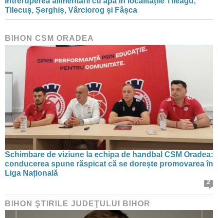
Întreruperea alimentării cu apă în localitățile Tileagd,
Tilecuș, Șerghiș, Vârciorog și Fâșca
BIHON CSM ORADEA
Schimbare de viziune la echipa de handbal CSM Oradea:
conducerea spune răspicat că se dorește promovarea în
Liga Națională
2
BIHON ŞTIRILE JUDEŢULUI BIHOR