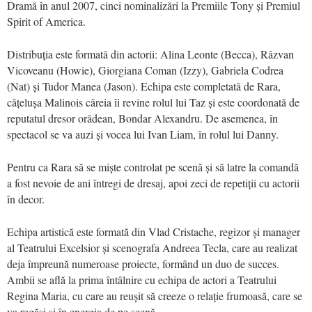
Dramă în anul 2007, cinci nominalizări la Premiile Tony și Premiul
Spirit of America.
Distribuția este formată din actorii: Alina Leonte (Becca), Răzvan
Vicoveanu (Howie), Giorgiana Coman (Izzy), Gabriela Codrea
(Nat) și Tudor Manea (Jason). Echipa este completată de Rara,
cățelușa Malinois căreia îi revine rolul lui Taz și este coordonată de
reputatul dresor orădean, Bondar Alexandru. De asemenea, în
spectacol se va auzi și vocea lui Ivan Liam, în rolul lui Danny.
Pentru ca Rara să se miște controlat pe scenă și să latre la comandă
a fost nevoie de ani întregi de dresaj, apoi zeci de repetiții cu actorii
în decor.
Echipa artistică este formată din Vlad Cristache, regizor și manager
al Teatrului Excelsior și scenografa Andreea Tecla, care au realizat
deja împreună numeroase proiecte, formând un duo de succes.
Ambii se află la prima întâlnire cu echipa de actori a Teatrului
Regina Maria, cu care au reușit să creeze o relație frumoasă, care se
va regăsi și în energia de pe scenă.