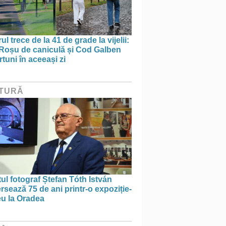
ul trece de la 41 de grade la vijelii:
Roșu de caniculă și Cod Galben
rtuni în aceeași zi
TURĂ
tul fotograf Ștefan Tóth István
rsează 75 de ani printr-o expoziție-
eu la Oradea