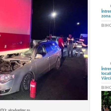
Între
zona
BIH
Între
local
Vârc
BIH
TO: alesdonline.ro