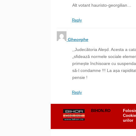
Alt votant hauristo-georgilian…
Reply
Gheorghe
,,Judecătoria Aleșd. Acesta a cat
„sfidează normele sociale elementa
primește închisoare cu suspendar
să-l condamne !!! La așa rapiditat
pensie !
Reply
BIHON.RO
Folosi
Cookie
urilor