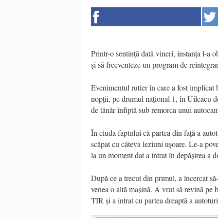
Printr-o sentință dată vineri, instanța l-a
și să frecventeze un program de reintegrar
Evenimentul rutier în care a fost implicat
nopții, pe drumul național 1, în Uileacu d
de tânăr înfiptă sub remorca unui autoca
În ciuda faptului că partea din față a aut
scăpat cu câteva leziuni ușoare. Le-a pove
la un moment dat a intrat în depășirea a 
După ce a trecut din primul, a încercat să
venea o altă mașină. A vrut să revină pe b
TIR și a intrat cu partea dreaptă a autot