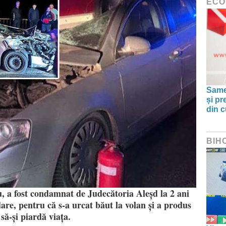
ECO
Same
și pr
din c
BIH
, a fost condamnat de Judecătoria Aleșd la 2 ani
dare, pentru că s-a urcat băut la volan și a produs
să-și piardă viața.