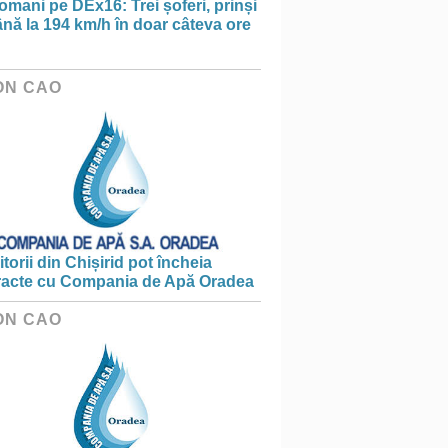
omani pe DEx16: Trei șoferi, prinși
nă la 194 km/h în doar câteva ore
ON CAO
torii din Chișirid pot încheia
racte cu Compania de Apă Oradea
ON CAO