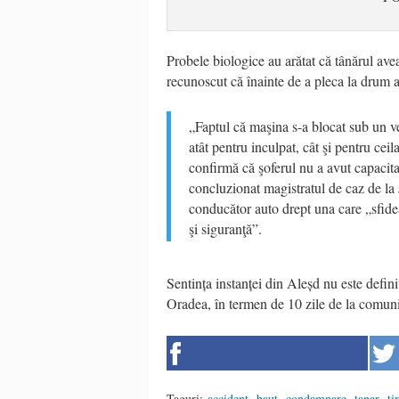
Probele biologice au arătat că tânărul ave
recunoscut că înainte de a pleca la drum a
„Faptul că maşina s-a blocat sub un v
atât pentru inculpat, cât şi pentru ceila
confirmă că şoferul nu a avut capacitat
concluzionat magistratul de caz de la
conducător auto drept una care „sfide
şi siguranţă”.
Sentința instanței din Aleșd nu este defini
Oradea, în termen de 10 zile de la comun
Taguri:
accident
,
baut
,
condamnare
,
tanar
,
tir