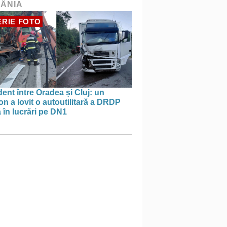
ÂNIA
RIE FOTO
ent între Oradea și Cluj: un
n a lovit o autoutilitară a DRDP
ă în lucrări pe DN1