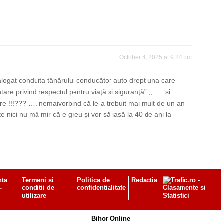
October 4, 2025 at 9:24 pm
alogat conduita tânărului conducător auto drept una care
re privind respectul pentru viaţă şi siguranţă”.,, …. și
e !!!??? …. nemaivorbind că le-a trebuit mai mult de un an
e nici nu mă mir că e greu și vor să iasă la 40 de ani la
nta
Termeni si
Politica de
Redactia
-
conditii de
confidentialitate
utilizare
Bihor Online