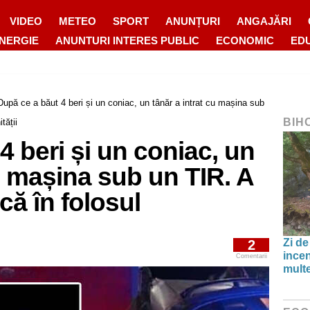
VIDEO
METEO
SPORT
ANUNȚURI
ANGAJĂRI
ENERGIE
ANUNTURI INTERES PUBLIC
ECONOMIC
ED
După ce a băut 4 beri și un coniac, un tânăr a intrat cu mașina sub
BIH
tății
4 beri și un coniac, un
cu mașina sub un TIR. A
că în folosul
Zi de
2
incen
Comentarii
multe