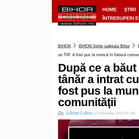
HOME
ŞTIRI
ÎNTRERUPERI 
BIHON
BIHON Ştirile judeţului Bihor
un TIR. A fost pus la muncă în folosul comuni
După ce a băut 
tânăr a intrat 
fost pus la mun
comunității
De
Adrian Laboș
la 4 October 2025 07:40