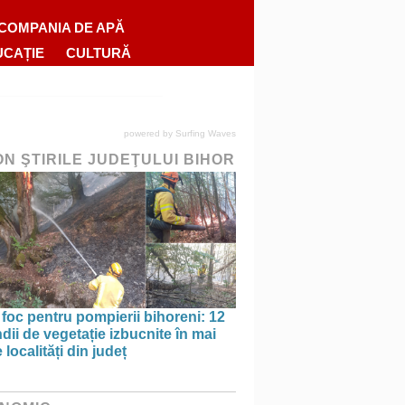
COMPANIA DE APĂ
UCAȚIE
CULTURĂ
powered by
Surfing Waves
ON ŞTIRILE JUDEŢULUI BIHOR
 foc pentru pompierii bihoreni: 12
dii de vegetație izbucnite în mai
 localități din județ