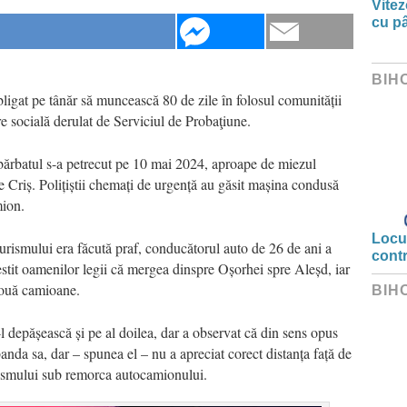
Vitez
cu pâ
BIH
 obligat pe tânăr să muncească 80 de zile în folosul comunității
e socială derulat de Serviciul de Probaţiune.
 bărbatul s-a petrecut pe 10 mai 2024, aproape de miezul
e Criș. Polițiștii chemați de urgență au găsit mașina condusă
mion.
Locui
oturismului era făcută praf, conducătorul auto de 26 de ani a
cont
stit oamenilor legii că mergea dinspre Oșorhei spre Aleșd, iar
două camioane.
BIH
-l depășească și pe al doilea, dar a observat că din sens opus
anda sa, dar – spunea el – nu a apreciat corect distanța față de
urismului sub remorca autocamionului.