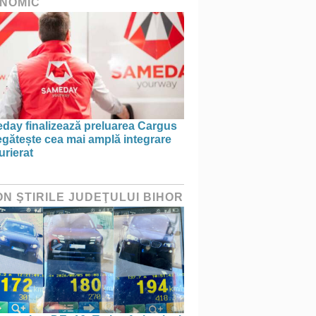
NOMIC
day finalizează preluarea Cargus
egătește cea mai amplă integrare
urierat
ON ŞTIRILE JUDEŢULUI BIHOR