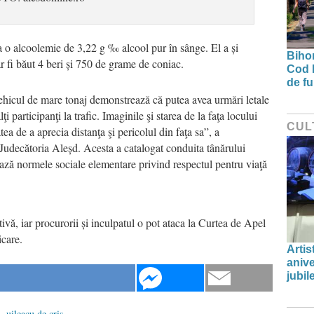
a o alcoolemie de 3,22 g ‰ alcool pur în sânge. El a și
Bihor
r fi băut 4 beri și 750 de grame de coniac.
Cod 
de fu
ehicul de mare tonaj demonstrează că putea avea urmări letale
lţi participanţi la trafic. Imaginile şi starea de la faţa locului
CUL
ea de a aprecia distanţa şi pericolul din faţa sa”, a
 Judecătoria Aleșd. Acesta a catalogat conduita tânărului
ază normele sociale elementare privind respectul pentru viaţă
tivă, iar procurorii și inculpatul o pot ataca la Curtea de Apel
icare.
Artis
anive
jubil
,
uileacu de cris