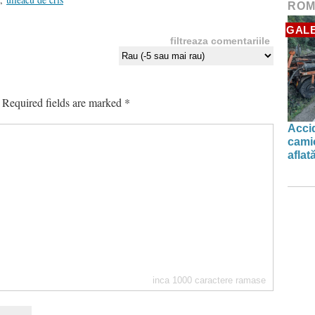
ROM
GALE
filtreaza comentariile
Required fields are marked
*
Accid
camio
aflat
inca
1000
caractere ramase