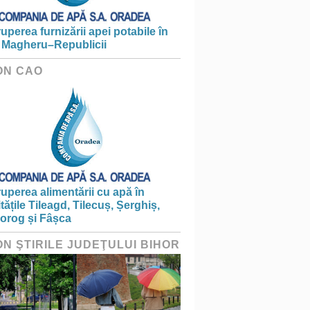
ruperea furnizării apei potabile în
 Magheru–Republicii
ON CAO
ruperea alimentării cu apă în
itățile Tileagd, Tilecuș, Șerghiș,
iorog și Fâșca
ON ŞTIRILE JUDEŢULUI BIHOR