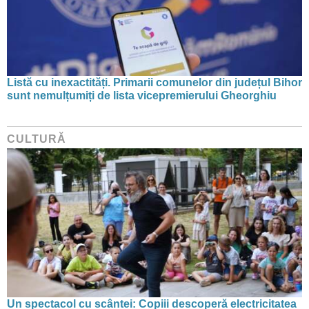
Listă cu inexactități. Primarii comunelor din județul Bihor
sunt nemulțumiți de lista vicepremierului Gheorghiu
CULTURĂ
Un spectacol cu scântei: Copiii descoperă electricitatea