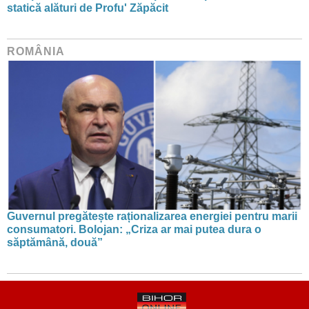
statică alături de Profu' Zăpăcit
ROMÂNIA
Guvernul pregătește raționalizarea energiei pentru marii
consumatori. Bolojan: „Criza ar mai putea dura o
săptămână, două”