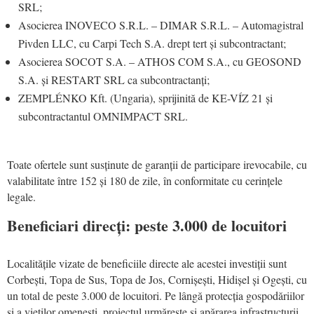
SRL;
Asocierea INOVECO S.R.L. – DIMAR S.R.L. – Automagistral
Pivden LLC, cu Carpi Tech S.A. drept tert și subcontractant;
Asocierea SOCOT S.A. – ATHOS COM S.A., cu GEOSOND
S.A. și RESTART SRL ca subcontractanți;
ZEMPLÉNKO Kft. (Ungaria), sprijinită de KE-VÍZ 21 și
subcontractantul OMNIMPACT SRL.
Toate ofertele sunt susținute de garanții de participare irevocabile, cu
valabilitate între 152 și 180 de zile, în conformitate cu cerințele
legale.
Beneficiari direcți: peste 3.000 de locuitori
Localitățile vizate de beneficiile directe ale acestei investiții sunt
Corbești, Topa de Sus, Topa de Jos, Cornișești, Hidișel și Ogești, cu
un total de peste 3.000 de locuitori. Pe lângă protecția gospodăriilor
și a vieților omenești, proiectul urmărește și apărarea infrastructurii