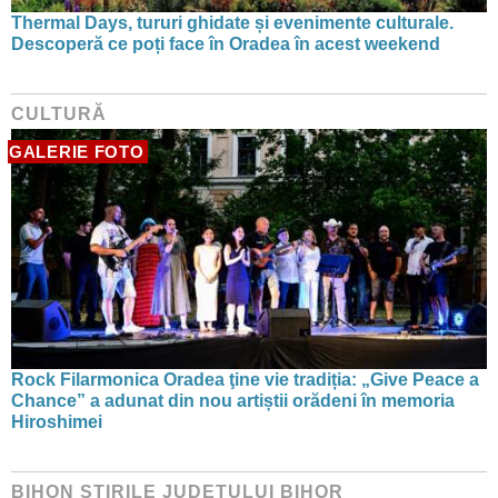
Thermal Days, tururi ghidate și evenimente culturale.
Descoperă ce poți face în Oradea în acest weekend
CULTURĂ
GALERIE FOTO
Rock Filarmonica Oradea ţine vie tradiția: „Give Peace a
Chance” a adunat din nou artiștii orădeni în memoria
Hiroshimei
BIHON ŞTIRILE JUDEŢULUI BIHOR