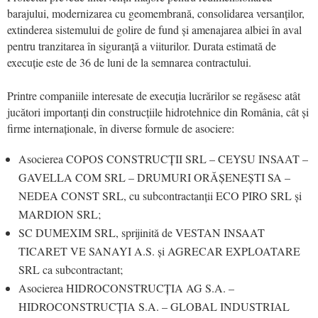
barajului, modernizarea cu geomembrană, consolidarea versanților,
extinderea sistemului de golire de fund și amenajarea albiei în aval
pentru tranzitarea în siguranță a viiturilor. Durata estimată de
execuție este de 36 de luni de la semnarea contractului.
Printre companiile interesate de execuția lucrărilor se regăsesc atât
jucători importanți din construcțiile hidrotehnice din România, cât și
firme internaționale, în diverse formule de asociere:
Asocierea COPOS CONSTRUCȚII SRL – CEYSU INSAAT –
GAVELLA COM SRL – DRUMURI ORĂȘENEȘTI SA –
NEDEA CONST SRL, cu subcontractanții ECO PIRO SRL și
MARDION SRL;
SC DUMEXIM SRL, sprijinită de VESTAN INSAAT
TICARET VE SANAYI A.S. și AGRECAR EXPLOATARE
SRL ca subcontractant;
Asocierea HIDROCONSTRUCȚIA AG S.A. –
HIDROCONSTRUCȚIA S.A. – GLOBAL INDUSTRIAL