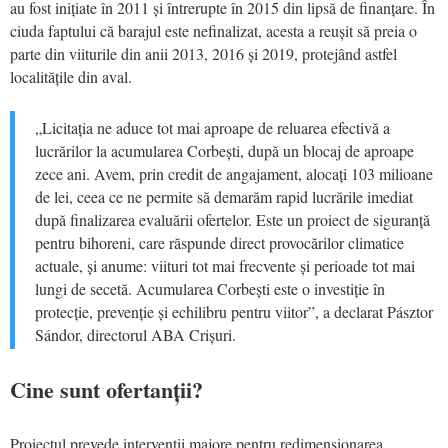
au fost inițiate în 2011 și întrerupte în 2015 din lipsă de finanțare. În
ciuda faptului că barajul este nefinalizat, acesta a reușit să preia o
parte din viiturile din anii 2013, 2016 și 2019, protejând astfel
localitățile din aval.
„Licitația ne aduce tot mai aproape de reluarea efectivă a
lucrărilor la acumularea Corbești, după un blocaj de aproape
zece ani. Avem, prin credit de angajament, alocați 103 milioane
de lei, ceea ce ne permite să demarăm rapid lucrările imediat
după finalizarea evaluării ofertelor. Este un proiect de siguranță
pentru bihoreni, care răspunde direct provocărilor climatice
actuale, și anume: viituri tot mai frecvente și perioade tot mai
lungi de secetă. Acumularea Corbești este o investiție în
protecție, prevenție și echilibru pentru viitor”, a declarat Pásztor
Sándor, directorul ABA Crișuri.
Cine sunt ofertanții?
Proiectul prevede intervenții majore pentru redimensionarea