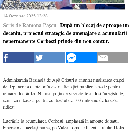
14 October 2025 13:28
Scris de Ramona Pașcu
După un blocaj de aproape un
-
deceniu, proiectul strategic de amenajare a acumulării
nepermanente Corbești prinde din nou contur.
Administrația Bazinală de Apă Crișuri a anunțat finalizarea etapei
de depunere a ofertelor în cadrul licitației publice lansate pentru
reluarea lucrărilor. Nu mai puțin de șase oferte au fost înregistrate,
semn că interesul pentru contractul de 103 milioane de lei este
ridicat.
Lucrările la acumularea Corbești, amplasată în amonte de satul
bihorean cu același nume, pe Valea Topa – afluent al râului Holod –