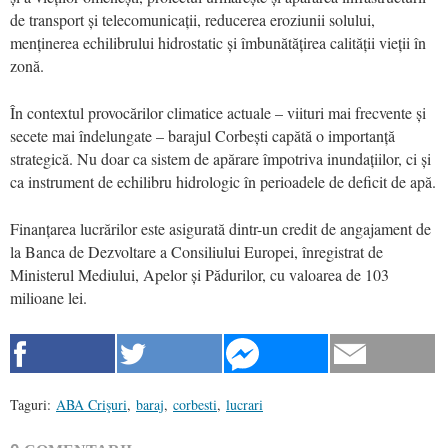
de transport și telecomunicații, reducerea eroziunii solului,
menținerea echilibrului hidrostatic și îmbunătățirea calității vieții în
zonă.
În contextul provocărilor climatice actuale – viituri mai frecvente și
secete mai îndelungate – barajul Corbești capătă o importanță
strategică. Nu doar ca sistem de apărare împotriva inundațiilor, ci și
ca instrument de echilibru hidrologic în perioadele de deficit de apă.
Finanțarea lucrărilor este asigurată dintr-un credit de angajament de
la Banca de Dezvoltare a Consiliului Europei, înregistrat de
Ministerul Mediului, Apelor și Pădurilor, cu valoarea de 103
milioane lei.
Taguri:
ABA Crişuri
,
baraj
,
corbesti
,
lucrari