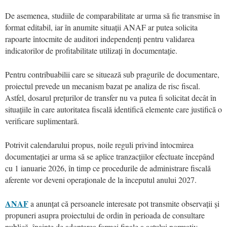
De asemenea, studiile de comparabilitate ar urma să fie transmise în
format editabil, iar în anumite situații ANAF ar putea solicita
rapoarte întocmite de auditori independenți pentru validarea
indicatorilor de profitabilitate utilizați în documentație.
Pentru contribuabilii care se situează sub pragurile de documentare,
proiectul prevede un mecanism bazat pe analiza de risc fiscal.
Astfel, dosarul prețurilor de transfer nu va putea fi solicitat decât în
situațiile în care autoritatea fiscală identifică elemente care justifică o
verificare suplimentară.
Potrivit calendarului propus, noile reguli privind întocmirea
documentației ar urma să se aplice tranzacțiilor efectuate începând
cu 1 ianuarie 2026, în timp ce procedurile de administrare fiscală
aferente vor deveni operaționale de la începutul anului 2027.
ANAF
a anunțat că persoanele interesate pot transmite observații și
propuneri asupra proiectului de ordin în perioada de consultare
publică, înainte de adoptarea formei finale a actului normativ.