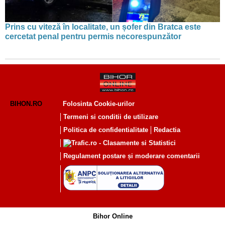
Prins cu viteză în localitate, un șofer din Bratca este
cercetat penal pentru permis necorespunzător
BIHON.RO
Folosinta Cookie-urilor
Termeni si conditii de utilizare
Politica de confidentialitate
Redactia
Regulament postare și moderare comentarii
Bihor Online