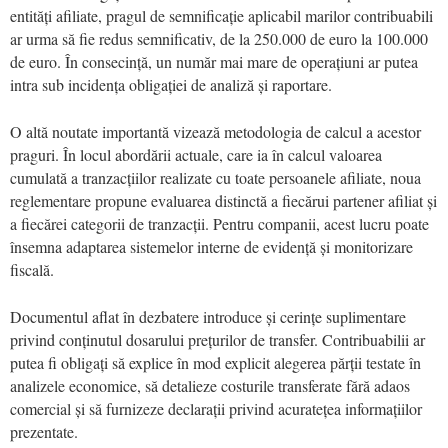
entități afiliate, pragul de semnificație aplicabil marilor contribuabili
ar urma să fie redus semnificativ, de la 250.000 de euro la 100.000
de euro. În consecință, un număr mai mare de operațiuni ar putea
intra sub incidența obligației de analiză și raportare.
O altă noutate importantă vizează metodologia de calcul a acestor
praguri. În locul abordării actuale, care ia în calcul valoarea
cumulată a tranzacțiilor realizate cu toate persoanele afiliate, noua
reglementare propune evaluarea distinctă a fiecărui partener afiliat și
a fiecărei categorii de tranzacții. Pentru companii, acest lucru poate
însemna adaptarea sistemelor interne de evidență și monitorizare
fiscală.
Documentul aflat în dezbatere introduce și cerințe suplimentare
privind conținutul dosarului prețurilor de transfer. Contribuabilii ar
putea fi obligați să explice în mod explicit alegerea părții testate în
analizele economice, să detalieze costurile transferate fără adaos
comercial și să furnizeze declarații privind acuratețea informațiilor
prezentate.