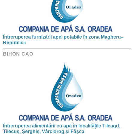
Întreruperea furnizării apei potabile în zona Magheru–
Republicii
BIHON CAO
Întreruperea alimentării cu apă în localitățile Tileagd,
Tilecuș, Șerghiș, Vârciorog și Fâșca