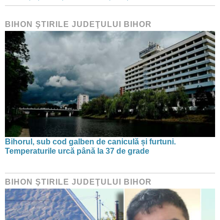
BIHON ŞTIRILE JUDEŢULUI BIHOR
Bihorul, sub cod galben de caniculă și furtuni.
Temperaturile urcă până la 37 de grade
BIHON ŞTIRILE JUDEŢULUI BIHOR