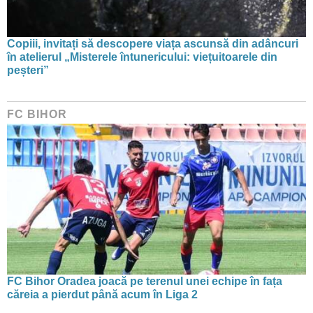
Copiii, invitați să descopere viața ascunsă din adâncuri
în atelierul „Misterele întunericului: viețuitoarele din
peșteri”
FC BIHOR
FC Bihor Oradea joacă pe terenul unei echipe în fața
căreia a pierdut până acum în Liga 2