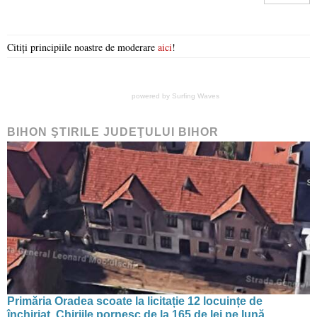
Citiți principiile noastre de moderare
aici
!
powered by
Surfing Waves
BIHON ŞTIRILE JUDEŢULUI BIHOR
Primăria Oradea scoate la licitație 12 locuințe de
închiriat. Chiriile pornesc de la 165 de lei pe lună