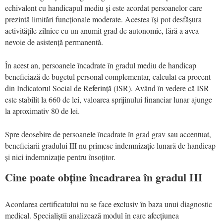
echivalent cu handicapul mediu și este acordat persoanelor care
prezintă limitări funcționale moderate. Acestea își pot desfășura
activitățile zilnice cu un anumit grad de autonomie, fără a avea
nevoie de asistență permanentă.
În acest an, persoanele încadrate în gradul mediu de handicap
beneficiază de bugetul personal complementar, calculat ca procent
din Indicatorul Social de Referință (ISR). Având în vedere că ISR
este stabilit la 660 de lei, valoarea sprijinului financiar lunar ajunge
la aproximativ 80 de lei.
Spre deosebire de persoanele încadrate în grad grav sau accentuat,
beneficiarii gradului III nu primesc indemnizație lunară de handicap
și nici indemnizație pentru însoțitor.
Cine poate obține încadrarea în gradul III
Acordarea certificatului nu se face exclusiv în baza unui diagnostic
medical. Specialiștii analizează modul în care afecțiunea