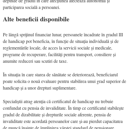
depinde de gradul în care afecțiunea afectează autonomia și
participarea socială a persoanei.
Alte beneficii disponibile
Pe lângă sprijinul financiar lunar, persoanele încadrate în gradul III
de handicap pot beneficia, în funcție de situația individuală și de
reglementările locale, de acces la servicii sociale și medicale,
programe de recuperare, facilități pentru transport, consiliere și
anumite reduceri sau scutiri de taxe.
În situația în care starea de sănătate se deteriorează, beneficiarul
poate solicita o nouă evaluare pentru stabilirea unui grad superior de
handicap și a unor drepturi suplimentare.
Specialiștii atrag atenția că certificatul de handicap nu trebuie
confundat cu pensia de invaliditate. În timp ce certificatul stabilește
gradul de dizabilitate și drepturile sociale aferente, pensia de
invaliditate este acordată persoanelor care și-au pierdut capacitatea
de muncă înainte de împlinirea vârstei standard de pensionare.