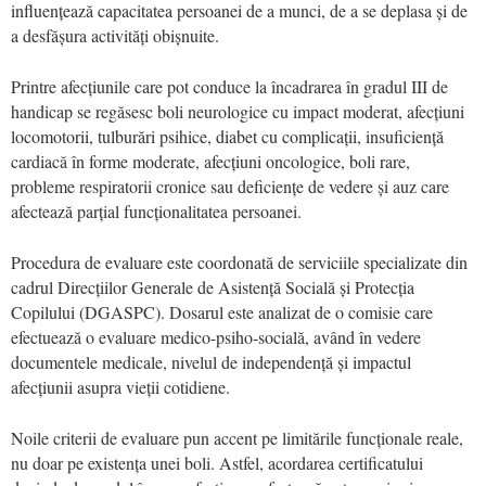
influențează capacitatea persoanei de a munci, de a se deplasa și de
a desfășura activități obișnuite.
Printre afecțiunile care pot conduce la încadrarea în gradul III de
handicap se regăsesc boli neurologice cu impact moderat, afecțiuni
locomotorii, tulburări psihice, diabet cu complicații, insuficiență
cardiacă în forme moderate, afecțiuni oncologice, boli rare,
probleme respiratorii cronice sau deficiențe de vedere și auz care
afectează parțial funcționalitatea persoanei.
Procedura de evaluare este coordonată de serviciile specializate din
cadrul Direcțiilor Generale de Asistență Socială și Protecția
Copilului (DGASPC). Dosarul este analizat de o comisie care
efectuează o evaluare medico-psiho-socială, având în vedere
documentele medicale, nivelul de independență și impactul
afecțiunii asupra vieții cotidiene.
Noile criterii de evaluare pun accent pe limitările funcționale reale,
nu doar pe existența unei boli. Astfel, acordarea certificatului