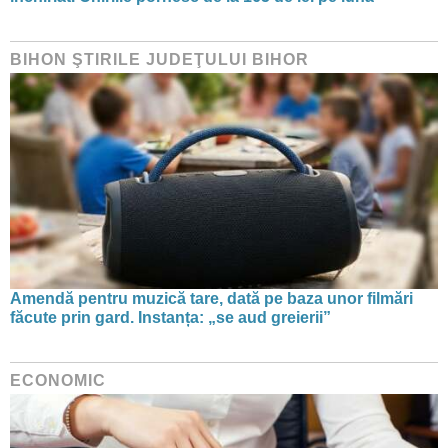
BIHON ŞTIRILE JUDEŢULUI BIHOR
Amendă pentru muzică tare, dată pe baza unor filmări
făcute prin gard. Instanța: „se aud greierii”
ECONOMIC